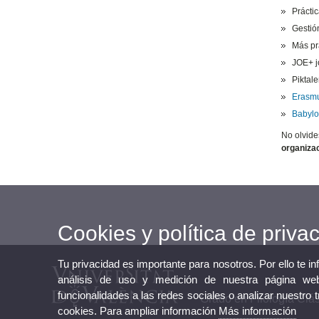
Prácti
Gestió
Más pr
JOE+ j
Piktale
Erasmu
Babylo
No olvide
organiza
Cookies y política de priva
Tu privacidad es importante para nosotros. Por ello te i
análisis de uso y medición de nuestra página web
funcionalidades a las redes sociales o analizar nuestro 
Grado en Filología Clá
cookies. Para ampliar información
Más información