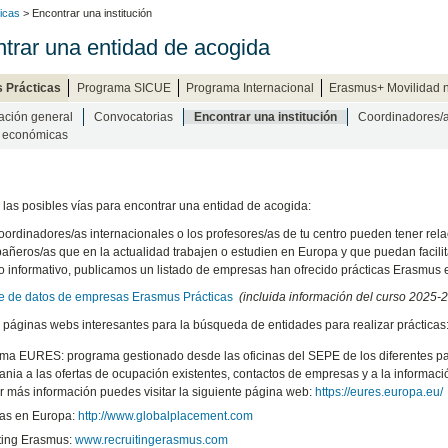
icas
> Encontrar una institución
trar una entidad de acogida
 Prácticas
Programa SICUE
Programa Internacional
Erasmus+ Movilidad 
ación general
Convocatorias
Encontrar una institución
Coordinadores/
 económicas
 las posibles vías para encontrar una entidad de acogida:
oordinadores/as internacionales o los profesores/as de tu centro pueden tener relac
ñeros/as que en la actualidad trabajen o estudien en Europa y que puedan facilit
ulo informativo, publicamos un listado de empresas han ofrecido prácticas Erasmus 
 de datos de empresas Erasmus Prácticas
(incluida información del curso 2025-
 páginas webs interesantes para la búsqueda de entidades para realizar prácticas
ma EURES: programa gestionado desde las oficinas del SEPE de los diferentes pai
ania a las ofertas de ocupación existentes, contactos de empresas y a la informaci
r más información puedes visitar la siguiente página web:
https://eures.europa.eu/
cas en Europa:
http://www.globalplacement.com
ting Erasmus:
www.recruitingerasmus.com