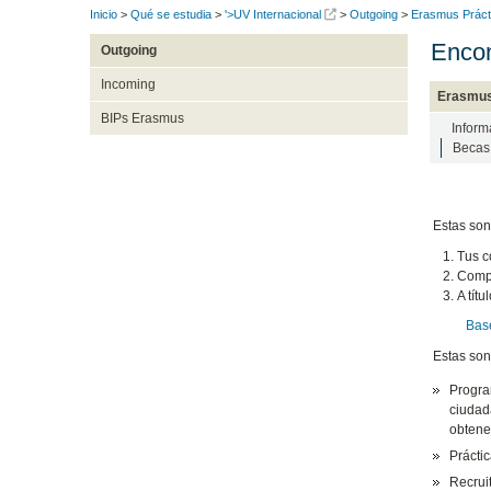
Inicio
>
Qué se estudia
>
'>UV Internacional
>
Outgoing
>
Erasmus Práct
Encon
Outgoing
Incoming
Erasmus
BIPs Erasmus
Inform
Becas
Estas son
Tus c
Compa
A tít
Base
Estas son
Progra
ciudad
obtene
Prácti
Recrui