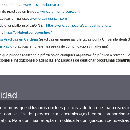
cas en Polonia:
www.proyectoiberico.pl
n de prácticas en Europa:
www.theinterngroup.com
ácticas en Europa:
www.erasmusintern.org
ob offer platform of LEO-NET:
https://www.leo-net.org/traineeship-offers/
nt:
https://piktalent.com/countries/
s Prácticas en Cerdeña
(prácticas en empresas ofertadas por la Università degli St
n Radio
(prácticas en diferentes áreas de comunicación y marketing)
s que puedes realizar tus prácticas en cualquier organización pública o privada. S
ciones e instituciones o agencias encargadas de gestionar programas comunita
cidad
nformamos que utilizamos cookies propias y de terceros para realizar
 con el fin de personalizar contenidos,así como proporcionar
tráfico. Para continuar acepta o modifica la configuración de nuestras
sica