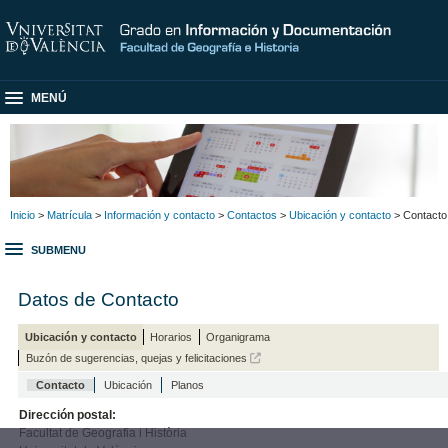
MENÚ
Inicio
>
Matrícula
>
Información y contacto
>
Contactos
>
Ubicación y contacto
> Contacto
SUBMENU
Datos de Contacto
Ubicación y contacto
Horarios
Organigrama
Buzón de sugerencias, quejas y felicitaciones
Contacto
Ubicación
Planos
Dirección postal:
Facultat de Geografia i Història