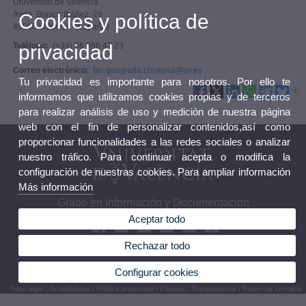
Universitat de València
Avda. Blasco Ibáñez, 28
Cookies y política de
46010 Valencia (España)
privacidad
Teléfono:
(+34) 96 386 47 23
Correo electrónico:
fac.geografia.i.historia@uv.es
Tu privacidad es importante para nosotros. Por ello te
informamos que utilizamos cookies propias y de terceros
para realizar análisis de uso y medición de nuestra página
web con el fin de personalizar contenidos,así como
proporcionar funcionalidades a las redes sociales o analizar
nuestro tráfico. Para continuar acepta o modifica la
configuración de nuestras cookies. Para ampliar información
Más información
Grado en Información y Documentación
Aceptar todo
Rechazar todo
Configurar cookies
© 2026 UV. - Avenida Blasco Ibáñez, 28. 46010 Valencia. España. Tel. 96 386 47 23
Aviso legal
|
Accesibilidad
|
Política privacidad
|
Cookies
|
Transparencia
|
Buzón de contacto