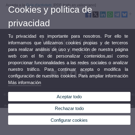
Acceda a la
Guia d'activitats.
[PDF, texto en valenciano]
Cookies y política de
privacidad
Tu privacidad es importante para nosotros. Por ello te
informamos que utilizamos cookies propias y de terceros
para realizar análisis de uso y medición de nuestra página
web con el fin de personalizar contenidos,así como
proporcionar funcionalidades a las redes sociales o analizar
Grado en Maestro/a en Educación Infantil
nuestro tráfico. Para continuar acepta o modifica la
configuración de nuestras cookies. Para ampliar información
Más información
© 2026 UV. - Avda. Tarongers, 4. 46022 Valencia. España. Tel (+34) 963 86 44 90 - Fax (+34)
Aceptar todo
963 86 44 87
Aviso legal
|
Accesibilidad
|
Política privacidad
|
Cookies
|
Transparencia
|
Buzón de contacto
Rechazar todo
Configurar cookies