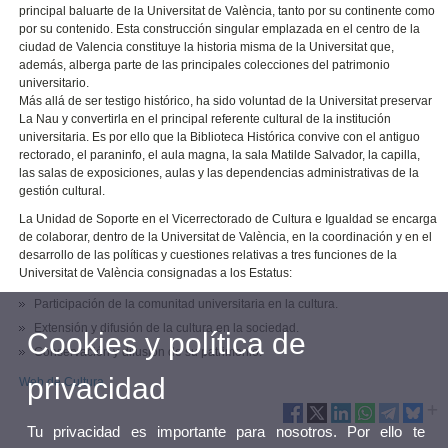
principal baluarte de la Universitat de València, tanto por su continente como
por su contenido. Esta construcción singular emplazada en el centro de la
ciudad de Valencia constituye la historia misma de la Universitat que,
además, alberga parte de las principales colecciones del patrimonio
universitario.
Más allá de ser testigo histórico, ha sido voluntad de la Universitat preservar
La Nau y convertirla en el principal referente cultural de la institución
universitaria. Es por ello que la Biblioteca Histórica convive con el antiguo
rectorado, el paraninfo, el aula magna, la sala Matilde Salvador, la capilla,
las salas de exposiciones, aulas y las dependencias administrativas de la
gestión cultural.
La Unidad de Soporte en el Vicerrectorado de Cultura e Igualdad se encarga
de colaborar, dentro de la Universitat de València, en la coordinación y en el
desarrollo de las políticas y cuestiones relativas a tres funciones de la
Universitat de València consignadas a los Estatus:
Participación de la comunitad universitaria en la cultura.
Extensión y difusión de la cultura en la sociedad.
Cookies y política de
Conservación y difusión de su patrimonio.
privacidad
Web de Cultura
Tu privacidad es importante para nosotros. Por ello te