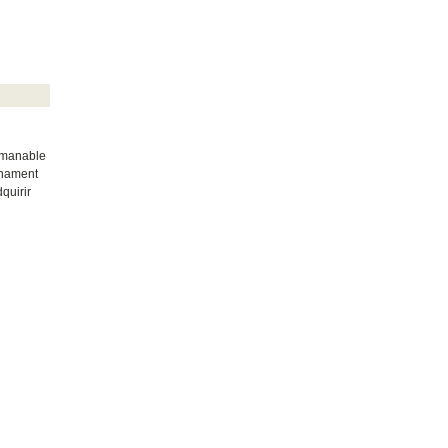
comanable
onament
quirir