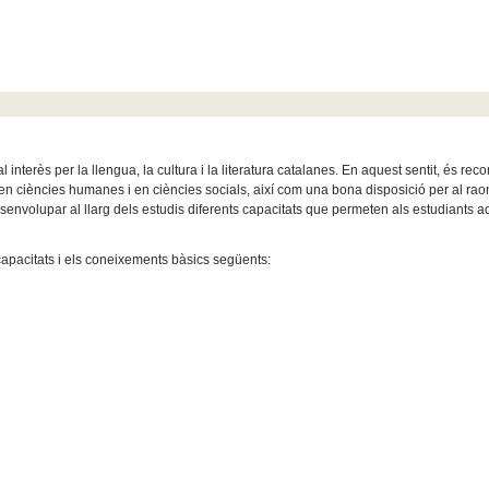
interès per la llengua, la cultura i la literatura catalanes. En aquest sentit, és re
en ciències humanes i en ciències socials, així com una bona disposició per al ra
 desenvolupar al llarg dels estudis diferents capacitats que permeten als estudiants ad
apacitats i els coneixements bàsics següents: