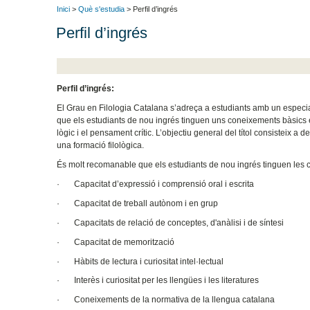
Inici
>
Què s'estudia
> Perfil d’ingrés
Perfil d’ingrés
Perfil d’ingrés:
El Grau en Filologia Catalana s’adreça a estudiants amb un especial 
que els estudiants de nou ingrés tinguen uns coneixements bàsics 
lògic i el pensament crític. L’objectiu general del títol consisteix a
una formació filològica.
És molt recomanable que els estudiants de nou ingrés tinguen les c
· Capacitat d’expressió i comprensió oral i escrita
· Capacitat de treball autònom i en grup
· Capacitats de relació de conceptes, d'anàlisi i de síntesi
· Capacitat de memorització
· Hàbits de lectura i curiositat intel·lectual
· Interès i curiositat per les llengües i les literatures
· Coneixements de la normativa de la llengua catalana