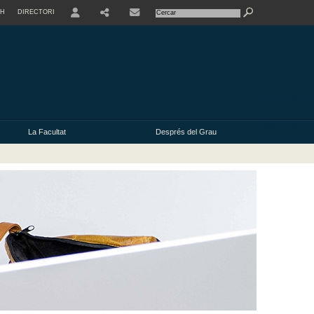
SH
DIRECTORI
USER
La Facultat
Després del Grau