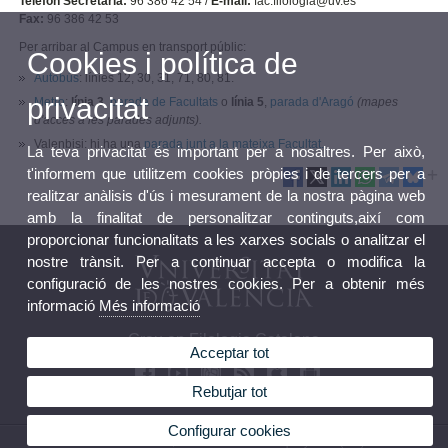
Telèfon Secretaria:
96 386 42 54 /
E-mail:
fac.filologia@uv.es
Fax:
96 386 42 53
Per arribar al Campus en transport públic:
Cookies i política de
Autobús
: línies 12, 30, 31, 71, 80, 81.
privacitat
Metro
:
línia 3
,
parada de Facultats
o
línia 5
,
parada d'Aragó
(mapes
d'accès a les parades adjunts).
Valenbisi: hi ha una
parada junt a la mateixa Facultat.
La teva privacitat és important per a nosaltres. Per això,
t'informem que utilitzem cookies pròpies i de tercers per a
realitzar anàlisis d'ús i mesurament de la nostra pàgina web
amb la finalitat de personalitzar continguts,així com
proporcionar funcionalitats a les xarxes socials o analitzar el
nostre trànsit. Per a continuar accepta o modifica la
configuració de les nostres cookies. Per a obtenir més
informació
Més informació
Grau en Filologia Catalana
Acceptar tot
Rebutjar tot
Configurar cookies
© 2026 UV. - Av. Blasco Ibáñez, 32. 46010 València. Espanya. Tel. (+34) 96 386 42 54