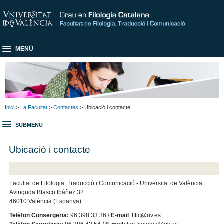
MENÚ
Inici
>
La Facultat
>
Contactes
> Ubicació i contacte
SUBMENU
Ubicació i contacte
Facultat de Filologia, Traducció i Comunicació - Universitat de València
Avinguda Blasco Ibáñez 32
46010 València (Espanya)
Telèfon Consergeria:
96 398 33 36 /
E-mail
: fftic@uv.es