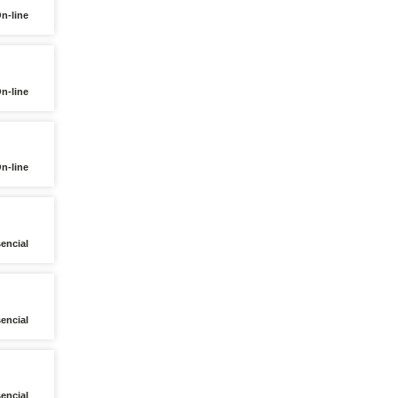
On-line
On-line
On-line
encial
encial
sencial