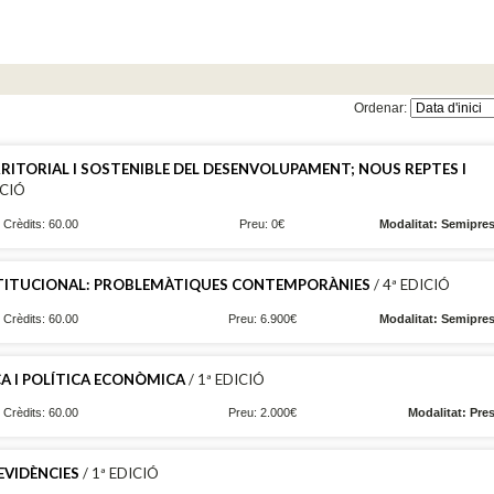
Ordenar:
RITORIAL I SOSTENIBLE DEL DESENVOLUPAMENT; NOUS REPTES I
ICIÓ
Crèdits: 60.00
Preu: 0€
Modalitat: Semipres
TITUCIONAL: PROBLEMÀTIQUES CONTEMPORÀNIES
/ 4ª EDICIÓ
Crèdits: 60.00
Preu: 6.900€
Modalitat: Semipres
 I POLÍTICA ECONÒMICA
/ 1ª EDICIÓ
Crèdits: 60.00
Preu: 2.000€
Modalitat: Pre
EVIDÈNCIES
/ 1ª EDICIÓ