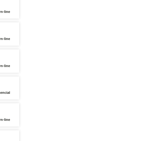
On-line
On-line
On-line
encial
On-line