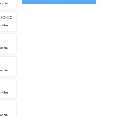
sencial
ª EDICIÓ
On-line
sencial
encial
On-line
encial