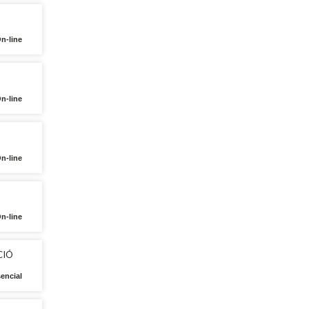
On-line
On-line
On-line
On-line
CIÓ
sencial