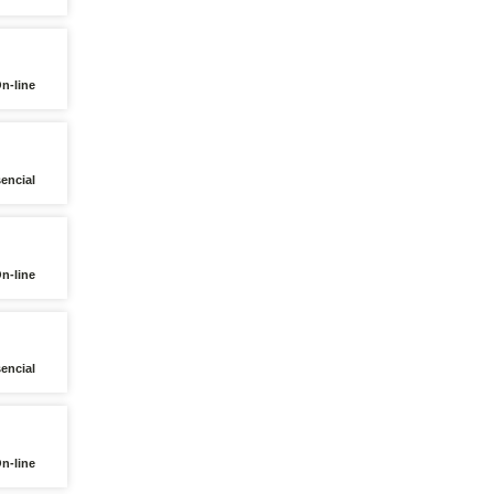
On-line
encial
On-line
encial
On-line