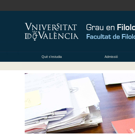
Què s'estudia
Admissió