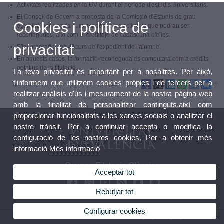
Activitats realitzades en la UV durant el període d'estudis Universitaris.
El Consell de Govern a proposta de la Comissió d'Estudis de grau
Cookies i política de
establirà per a cada curs acadèmic les activitats que podran ser
reconegudes, així com el creditaje de cadascuna d'elles.
privacitat
S'incorporarien en 4º curs de l'expedient de l'alumne.
En aquests casos, la formació reconeguda es computarà com a crèdits
optatius de la titulació.
La teva privacitat és important per a nosaltres. Per això,
t'informem que utilitzem cookies pròpies i de tercers per a
realitzar anàlisis d'ús i mesurament de la nostra pàgina web
amb la finalitat de personalitzar continguts,així com
proporcionar funcionalitats a les xarxes socials o analitzar el
nostre trànsit. Per a continuar accepta o modifica la
configuració de les nostres cookies. Per a obtenir més
informació
Més informació
Grau en Filologia Clàssica
Acceptar tot
Rebutjar tot
Configurar cookies
© 2026 UV. - Av. Blasco Ibáñez, 32. 46010 València. Espanya. Tel. (+34) 96 386 42 54