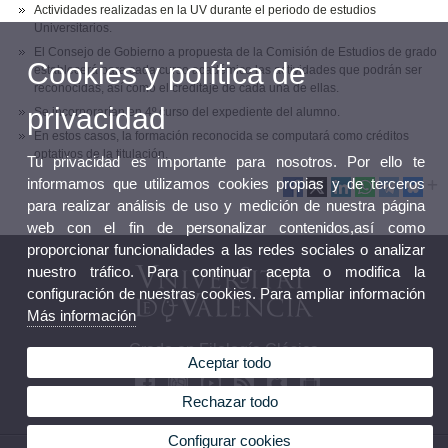
Actividades realizadas en la UV durante el periodo de estudios
Universitarios.
El Consejo de Gobierno a propuesta de la Comisión de Estudios de grado
Cookies y política de
establecerá para cada curso académico las actividades que podrán ser
reconocidas, así como el creditaje de cada una de ellas.
privacidad
Se incorporarían en 4º curso del expediente del alumno.
En estos casos, la formación reconocida se computará como créditos
optativos de la titulación.
Tu privacidad es importante para nosotros. Por ello te
informamos que utilizamos cookies propias y de terceros
para realizar análisis de uso y medición de nuestra página
web con el fin de personalizar contenidos,así como
proporcionar funcionalidades a las redes sociales o analizar
nuestro tráfico. Para continuar acepta o modifica la
configuración de nuestras cookies. Para ampliar información
Más información
Grado en Filología Clásica
Aceptar todo
Rechazar todo
Configurar cookies