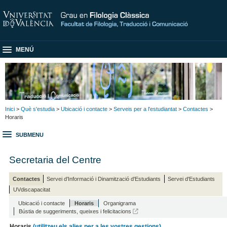
MENÚ
Inici
>
Què s'estudia
>
Ubicació i contacte
>
Serveis per a l'estudiantat
>
Contactes
>
Horaris
SUBMENU
Secretaria del Centre
Contactes
Servei d'Informació i Dinamització d'Estudiants
Servei d'Estudiants
UVdiscapacitat
Ubicació i contacte
Horaris
Organigrama
Bústia de suggeriments, queixes i felicitacions
Horaris
(utilitzeu els alies per a les vostres gestions)