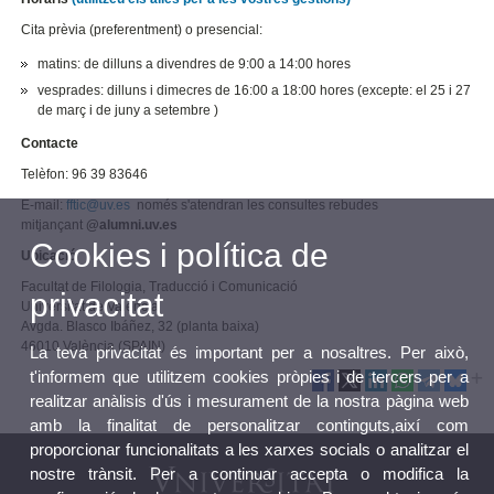
Cita prèvia (preferentment) o presencial:
matins: de dilluns a divendres de 9:00 a 14:00 hores
vesprades: dilluns i dimecres de 16:00 a 18:00 hores (excepte: el 25 i 27
de març i de juny a setembre )
Contacte
Telèfon: 96 39 83646
E-mail:
fftic@uv.es
només s'atendran les consultes rebudes
mitjançant
@alumni.uv.es
Cookies i política de
Ubicació
Facultat de Filologia, Traducció i Comunicació
privacitat
Universitat de València
Avgda. Blasco Ibáñez, 32 (planta baixa)
46010 València (SPAIN)
La teva privacitat és important per a nosaltres. Per això,
t'informem que utilitzem cookies pròpies i de tercers per a
realitzar anàlisis d'ús i mesurament de la nostra pàgina web
amb la finalitat de personalitzar continguts,així com
proporcionar funcionalitats a les xarxes socials o analitzar el
nostre trànsit. Per a continuar accepta o modifica la