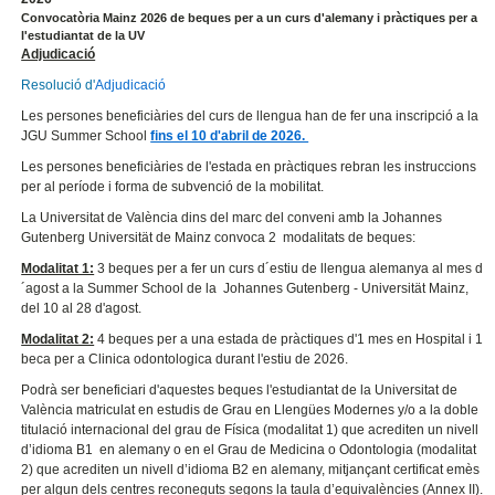
Convocatòria Mainz 2026 de beques per a un curs d'alemany i pràctiques per a
l'estudiantat de la UV
Adjudicació
Resolució d'
Adjudicació
Les persones beneficiàries del curs de llengua han de fer una inscripció a la
JGU Summer School
fins el 10 d'abril de 2026.
Les persones beneficiàries de l'estada en pràctiques rebran les instruccions
per al període i forma de subvenció de la mobilitat.
La Universitat de València dins del marc del conveni amb la Johannes
Gutenberg Universität de Mainz convoca 2 modalitats de beques:
Modalitat 1:
3 beques per a fer un curs d´estiu de llengua alemanya al mes d
´agost a la Summer School de la Johannes Gutenberg - Universität Mainz,
del 10 al 28 d'agost.
Modalitat 2:
4 beques per a una estada de pràctiques d'1 mes en Hospital i 1
beca per a Clinica odontologica durant l'estiu de 2026.
Podrà ser beneficiari d'aquestes beques l'estudiantat de la Universitat de
València matriculat en estudis de Grau en Llengües Modernes y/o a la doble
titulació internacional del grau de Física (modalitat 1) que acrediten un nivell
d’idioma B1 en alemany o en el Grau de Medicina o Odontologia (modalitat
2) que acrediten un nivell d’idioma B2 en alemany, mitjançant certificat emès
per algun dels centres reconeguts segons la taula d’equivalències (Annex II).