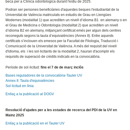
beca per a Clinica odontologica durant l'estiu de 2025.
Podran ser persones beneficiàries d'aquestes beques l'estudiantat de la
Universitat de València matriculats en estudis de Grau en Llengües
Modernes (modalitat 1) que acrediten un nivell d’idioma B1 en alemany o en
el Grau de Medicina o Odontologia (modalitat 2) que acrediten un nivell
d’idioma B2 en alemany, mitjançant certificat emès per algun dels centres
reconeguts segons la taula d’equivalències (Annex II). Entre aquests
certificats s’inclouen els emesos per la Facultat de Filologia, Traducció i
Comunicació de la Universitat de València. A més del requisit del nivell
d'idioma, els i les sol·licitants de la modalitat 2, hauran d'acomplir els
requisits de superació de crèdits indicats en la convocatòria.
Període de sol·licitud:
fins el 7 de de març inclòs
Bases reguladores de la convocatòria-Tauler UV
Annex II: Taula d'equivalències
Sol·licitud en línia
Enllaç a la publicació al DOGV
Resolució d'ajudes per a les estades de recerca del PDI de la UV en
Mainz 2025
Enllaç a la publicació en el Tauler UV