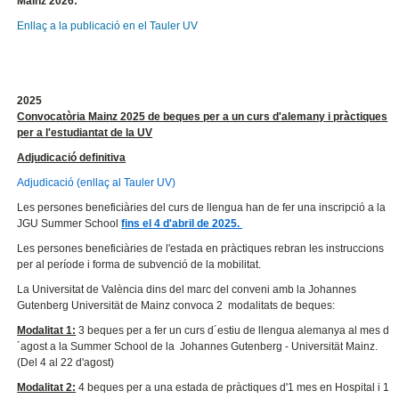
Mainz 2026:
Enllaç a la publicació en el Tauler UV
2025
Convocatòria Mainz 2025 de beques per a un curs d'alemany i pràctiques
per a l'estudiantat de la UV
Adjudicació definitiva
Adjudicació (enllaç al Tauler UV)
Les persones beneficiàries del curs de llengua han de fer una inscripció a la
JGU Summer School
fins el 4 d'abril de 2025.
Les persones beneficiàries de l'estada en pràctiques rebran les instruccions
per al període i forma de subvenció de la mobilitat.
La Universitat de València dins del marc del conveni amb la Johannes
Gutenberg Universität de Mainz convoca 2 modalitats de beques:
Modalitat 1:
3 beques per a fer un curs d´estiu de llengua alemanya al mes d
´agost a la Summer School de la Johannes Gutenberg - Universität Mainz.
(Del 4 al 22 d'agost)
Modalitat 2:
4 beques per a una estada de pràctiques d'1 mes en Hospital i 1