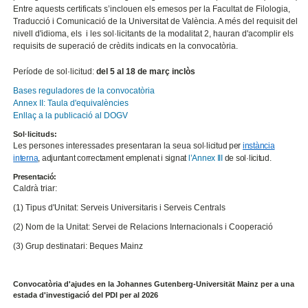
Entre aquests certificats s’inclouen els emesos per la Facultat de Filologia,
Traducció i Comunicació de la Universitat de València. A més del requisit del
nivell d'idioma, els i les sol·licitants de la modalitat 2, hauran d'acomplir els
requisits de superació de crèdits indicats en la convocatòria.
Període de sol·licitud:
del 5 al 18 de març inclòs
Bases reguladores de la convocatòria
Annex II: Taula d'equivalències
Enllaç a la publicació al DOGV
Sol·licituds:
Les persones interessades presentaran la seua
sol
·
licitud per
instància
interna
, adjuntant correctament emplenat i signat
l’Annex III
de sol·licitud.
Presentació:
Caldrà triar:
(1) Tipus d'Unitat: Serveis Universitaris i Serveis Centrals
(2) Nom de la Unitat: Servei de Relacions Internacionals i Cooperació
(3) Grup destinatari: Beques Mainz
Convocatòria d'ajudes en la Johannes Gutenberg-Universität Mainz per a una
estada d'investigació del PDI per al 2026