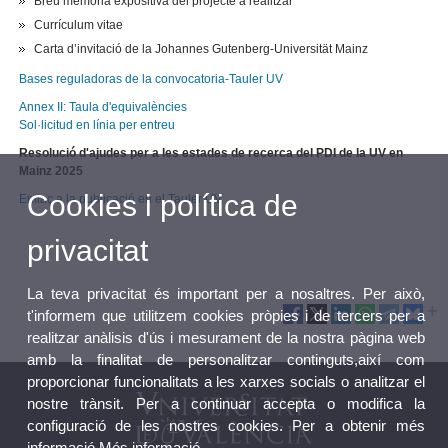
Breu memòria expositiva del projecte a realitzar
Currículum vitae
Carta d’invitació de la Johannes Gutenberg-Universität Mainz
Bases reguladoras de la convocatoria-Tauler UV
Annex II: Taula d'equivalències
Sol·licitud en línia per entreu
Resolució d'ajudes per a les estades de recerca del PDI de la UV en
Mainz 2025
Cookies i política de
Enllaç a la publicació en el Tauler UV
privacitat
La teva privacitat és important per a nosaltres. Per això,
t'informem que utilitzem cookies pròpies i de tercers per a
realitzar anàlisis d'ús i mesurament de la nostra pàgina web
amb la finalitat de personalitzar continguts,així com
proporcionar funcionalitats a les xarxes socials o analitzar el
nostre trànsit. Per a continuar accepta o modifica la
configuració de les nostres cookies. Per a obtenir més
informació
Més informació