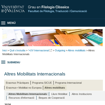
MENÚ
Inici
>
Què s'estudia
>
'>UV Internacional
>
Outgoing
>
Altres mobilitats
> Altres
Mobilitats Internacionals
SUBMENU
Altres Mobilitats Internacionals
Erasmus Pràctiques
Programa SICUE
Programa Internacional
Erasmus+ Mobilitat no Europea
Altres mobilitats
Altres Mobilitats Internacionals
Lliure Mobilitat
Altres Institucions
Recursos d'informació
Beques de Cooperació
2026