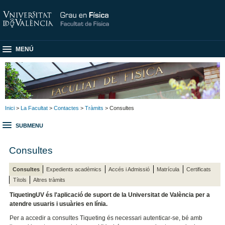
MENÚ
Inici
>
La Facultat
>
Contactes
>
Tràmits
> Consultes
SUBMENU
Consultes
Consultes
Expedients acadèmics
Accés i Admissió
Matrícula
Certificats
Títols
Altres tràmits
TiquetingUV és l'aplicació de suport de la Universitat de València per a
atendre usuaris i usuàries en línia.
Per a accedir a consultes Tiqueting és necessari autenticar-se, bé amb