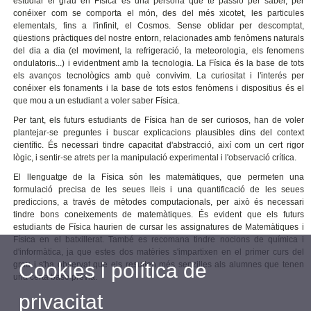
estudiar el grau en Física és una persona que té passio per saber, per
conéixer com se comporta el món, des del més xicotet, les particules
elementals, fins a l'infinit, el Cosmos. Sense oblidar per descomptat,
qüestions pràctiques del nostre entorn, relacionades amb fenòmens naturals
del dia a dia (el moviment, la refrigeració, la meteorologia, els fenomens
ondulatoris...) i evidentment amb la tecnologia. La Física és la base de tots
els avanços tecnològics amb què convivim. La curiositat i l'interés per
conéixer els fonaments i la base de tots estos fenòmens i dispositius és el
que mou a un estudiant a voler saber Física.
Per tant, els futurs estudiants de Física han de ser curiosos, han de voler
plantejar-se preguntes i buscar explicacions plausibles dins del context
científic. És necessari tindre capacitat d'abstracció, així com un cert rigor
lògic, i sentir-se atrets per la manipulació experimental i l'observació crítica.
El llenguatge de la Física són les matemàtiques, que permeten una
formulació precisa de les seues lleis i una quantificació de les seues
prediccions, a través de mètodes computacionals, per això és necessari
tindre bons coneixements de matemàtiques. És evident que els futurs
estudiants de Física haurien de cursar les assignatures de Matemàtiques i
Física en el batxillerat. També es recomana tindre nocions de química i
d'informàtica, ja que estes dos matèries s'impartixen en el primer curs del
Cookies i política de
grau i s'ha observat que els resulten més senzilles als alumnes que tenen
una certa base prèvia.
privacitat