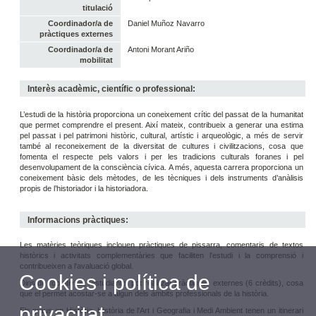
titulació
Coordinador/a de
Daniel Muñoz Navarro
pràctiques externes
Coordinador/a de
Antoni Morant Ariño
mobilitat
Interès acadèmic, científic o professional:
L’estudi de la història proporciona un coneixement crític del passat de la humanitat
que permet comprendre el present. Així mateix, contribueix a generar una estima
pel passat i pel patrimoni històric, cultural, artístic i arqueològic, a més de servir
també al reconeixement de la diversitat de cultures i civilitzacions, cosa que
fomenta el respecte pels valors i per les tradicions culturals foranes i pel
desenvolupament de la consciència cívica. A més, aquesta carrera proporciona un
coneixement bàsic dels mètodes, de les tècniques i dels instruments d’anàlisis
propis de l’historiador i la historiadora.
Informacions pràctiques:
Les matèries teòriques inclouen pràctiques de pissarra, comentaris de textos
històrics i activitats complementàries que faciliten l'estudi i la comprensió i
contribueixen a l'avaluació global.
Cookies i política de
Dins de l'optativitat, l'estudiantat pot realitzar pràctiques externes (6 crèdits), cosa
que el permet acostar-se a algun dels àmbits professionals de la història.
privacitat
Els graus en Història, Història de l'Art i Geografia i Medi Ambient tenen un itinerari