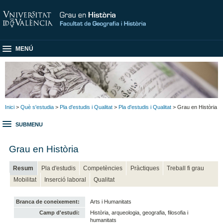
MENÚ
Inici
>
Què s'estudia
>
Pla d'estudis i Qualitat
>
Pla d'estudis i Qualitat
> Grau en Història
SUBMENU
Grau en Història
Resum
Pla d'estudis
Competències
Pràctiques
Treball fi grau
Mobilitat
Inserció laboral
Qualitat
Branca de coneixement:
Arts i Humanitats
Camp d'estudi:
Història, arqueologia, geografia, filosofia i
humanitats