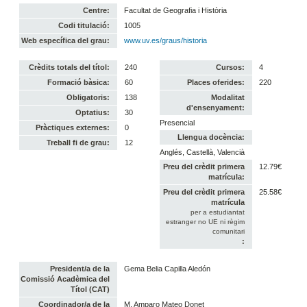
Centre:
Facultat de Geografia i Història
Codi titulació:
1005
Web específica del grau:
www.uv.es/graus/historia
Crèdits totals del títol:
240
Cursos:
4
Formació bàsica:
60
Places oferides:
220
Obligatoris:
138
Modalitat
d'ensenyament:
Optatius:
30
Presencial
Pràctiques externes:
0
Llengua docència:
Treball fi de grau:
12
Anglés, Castellà, Valencià
Preu del crèdit primera
12.79€
matrícula:
Preu del crèdit primera
25.58€
matrícula
per a estudiantat
estranger no UE ni règim
comunitari
:
President/a de la
Gema Belia Capilla Aledón
Comissió Acadèmica del
Títol (CAT)
Coordinador/a de la
M. Amparo Mateo Donet