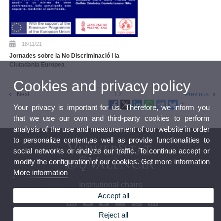
18/11/21
Jornades sobre la No Discriminació i la
Ciutadania Europea
Cookies and privacy policy
Next
1
2
Previous
Your privacy is important for us. Therefore, we inform you
that we use our own and third-party cookies to perform
analysis of the use and measurement of our website in order
to personalize content,as well as provide functionalities to
social networks or analyze our traffic. To continue accept or
modify the configuration of our cookies. Get more information
More information
Institutional chairs
Accept all
Reject all