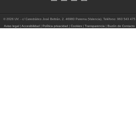
© 2026 UV. - c/ Catedrático José Beltrán, 2. 46980 Paterna (Valencia). Teléfono: 963 543 475
Aviso legal
|
Accesibilidad
|
Política privacidad
|
Cookies
|
Transparencia
|
Buzón de Contacto