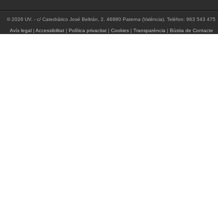
© 2026 UV. - c/ Catedrático José Beltrán, 2. 46980 Paterna (València). Telèfon: 963 543 475
Avís legal
|
Accessibilitat
|
Política privacitat
|
Cookies
|
Transparència
|
Bùstia de Contacte