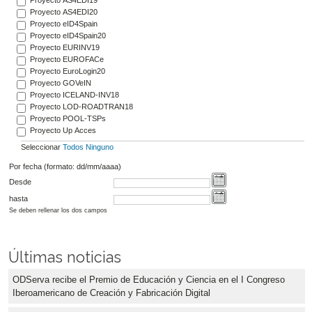
Proyecto AS4EDI20
Proyecto eID4Spain
Proyecto eID4Spain20
Proyecto EURINV19
Proyecto EUROFACe
Proyecto EuroLogin20
Proyecto GOVeIN
Proyecto ICELAND-INV18
Proyecto LOD-ROADTRAN18
Proyecto POOL-TSPs
Proyecto Up Acces
Seleccionar
Todos
Ninguno
Por fecha (formato: dd/mm/aaaa)
Desde
hasta
Se deben rellenar los dos campos
Últimas noticias
ODServa recibe el Premio de Educación y Ciencia en el I Congreso
Iberoamericano de Creación y Fabricación Digital