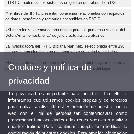
El IRTIC moderniza los sistemas de gestión de tráfico de la DGT
Miembros del IRTIC presentan ponencias relacionadas con espacios
de datos, semántica y territorios sostenibles en EATIS
xShare relanza la convocatoria abierta para los primeros usuarios del
Botón Amarillo hasta el 17 de julio y actualiza su alcance
La investigadora del IRTIC Bibiana Martínez, seleccionada entre 190
artistas internacionales con una obra sobre sororidad y cuidados
El espacio de datos Territorio y Sostenibilidad contribuye a mejorar la
Cookies y política de
calidad de vida de la ciudadanía con independencia del lugar
privacidad
Tu privacidad es importante para nosotros. Por ello te
informamos que utilizamos cookies propias y de terceros
para realizar análisis de uso y medición de nuestra página
web con el fin de personalizar contenidos,así como
proporcionar funcionalidades a las redes sociales o analizar
Instituto Universitario de Investigación de Robótica y
nuestro tráfico. Para continuar acepta o modifica la
Tecnologías de la Información y las Comunicaciones
configuración de nuestras cookies. Para ampliar información