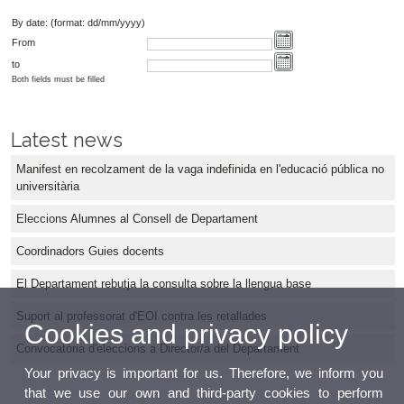
By date: (format: dd/mm/yyyy)
From
to
Both fields must be filled
Latest news
Manifest en recolzament de la vaga indefinida en l'educació pública no
universitària
Eleccions Alumnes al Consell de Departament
Coordinadors Guies docents
El Departament rebutja la consulta sobre la llengua base
Suport al professorat d'EOI contra les retallades
Cookies and privacy policy
Convocatòria d'eleccions a Director/a del Departament
Your privacy is important for us. Therefore, we inform you
that we use our own and third-party cookies to perform