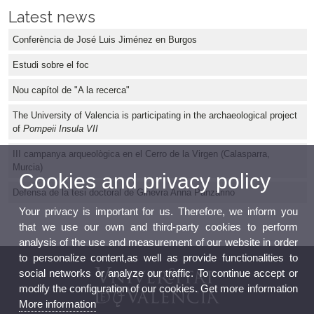
Latest news
Conferència de José Luis Jiménez en Burgos
Estudi sobre el foc
Nou capítol de "A la recerca"
The University of Valencia is participating in the archaeological project
of
Pompeii Insula VII
III campanya arqueològica en el Cerro de la Virgen (Calasparra,
Murcia)
Cookies and privacy policy
Defensa de la tesi doctoral de Ginevra Anna Panzarino
Your privacy is important for us. Therefore, we inform you
that we use our own and third-party cookies to perform
analysis of the use and measurement of our website in order
to personalize content,as well as provide functionalities to
social networks or analyze our traffic. To continue accept or
modify the configuration of our cookies. Get more information
More information