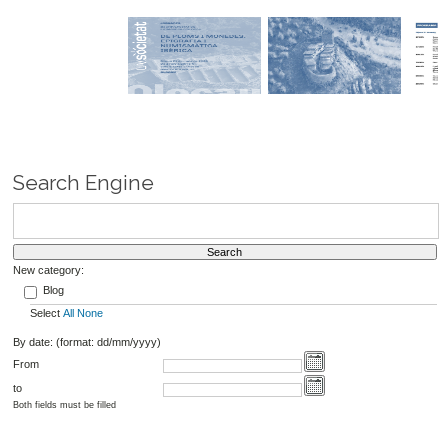
Search Engine
New category:
Blog
Select
All
None
By date: (format: dd/mm/yyyy)
From
to
Both fields must be filled