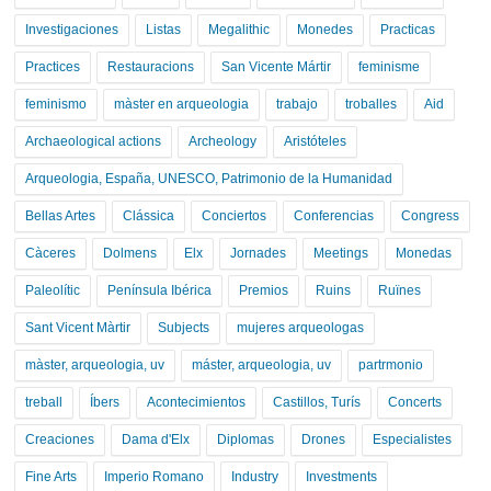
Investigaciones
Listas
Megalithic
Monedes
Practicas
Practices
Restauracions
San Vicente Mártir
feminisme
feminismo
màster en arqueologia
trabajo
troballes
Aid
Archaeological actions
Archeology
Aristóteles
Arqueologia, España, UNESCO, Patrimonio de la Humanidad
Bellas Artes
Clássica
Conciertos
Conferencias
Congress
Càceres
Dolmens
Elx
Jornades
Meetings
Monedas
Paleolític
Península Ibérica
Premios
Ruins
Ruïnes
Sant Vicent Màrtir
Subjects
mujeres arqueologas
màster, arqueologia, uv
máster, arqueologia, uv
partrmonio
treball
Íbers
Acontecimientos
Castillos, Turís
Concerts
Creaciones
Dama d'Elx
Diplomas
Drones
Especialistes
Fine Arts
Imperio Romano
Industry
Investments