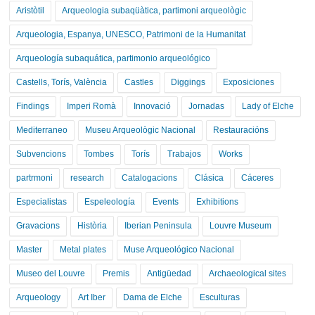
Aristòtil
Arqueologia subaqüàtica, partimoni arqueològic
Arqueologia, Espanya, UNESCO, Patrimoni de la Humanitat
Arqueología subaquática, partimonio arqueológico
Castells, Torís, València
Castles
Diggings
Exposiciones
Findings
Imperi Romà
Innovació
Jornadas
Lady of Elche
Mediterraneo
Museu Arqueològic Nacional
Restauracións
Subvencions
Tombes
Torís
Trabajos
Works
partrmoni
research
Catalogacions
Clásica
Cáceres
Especialistas
Espeleología
Events
Exhibitions
Gravacions
Història
Iberian Peninsula
Louvre Museum
Master
Metal plates
Muse Arqueológico Nacional
Museo del Louvre
Premis
Antigüedad
Archaeological sites
Arqueology
Art Iber
Dama de Elche
Esculturas