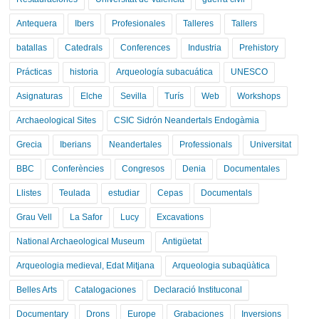
Antequera
Ibers
Profesionales
Talleres
Tallers
batallas
Catedrals
Conferences
Industria
Prehistory
Prácticas
historia
Arqueología subacuática
UNESCO
Asignaturas
Elche
Sevilla
Turís
Web
Workshops
Archaeological Sites
CSIC Sidrón Neandertals Endogàmia
Grecia
Iberians
Neandertales
Professionals
Universitat
BBC
Conferències
Congresos
Denia
Documentales
Llistes
Teulada
estudiar
Cepas
Documentals
Grau Vell
La Safor
Lucy
Excavations
National Archaeological Museum
Antigüetat
Arqueologia medieval, Edat Mitjana
Arqueologia subaqüàtica
Belles Arts
Catalogaciones
Declaració Instituconal
Documentary
Drons
Europe
Grabaciones
Inversions