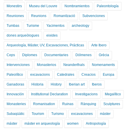
Monestirs
Museu del Louvre
Nombramientos
Paleontología
Reuniones
Reunions
Romanització
Subvenciones
Tumbas
Turisme
Yacimentos
archeology
dones arqueòlogues
eixides
Arqueología, Máster, UV, Excavaciones, Prácticas
Arte Ibero
Ceps
Diplomes
Documentaries
Dólmenes
Grècia
Intervenciones
Monasterios
Neanderthals
Nomenaments
Paleolítico
excavacions
Catedrales
Creacios
Europa
Ganadoras
Historia
History
Iberian art
Iberos
Innovación
Institutional Declaration
Investigacions
Megalítico
Monasteries
Romanisation
Ruinas
Rànquing
Sculptures
Subaqüàtic
Tourism
Turismo
excavaciones
màster
máster
máster en arqueología
women
Antropología