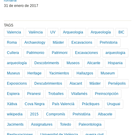
romana”
31 de enero de 2017
TAGS
Valencia
València
UV
Arqueologia
Arqueología
BIC
Roma
Archaeology
Máster
Excavacions
Prehistoria
Cullera
Patrimonio
Patrimoni
Excavaciones
arqueologia
arqueología
Descobriments
Museos
Alicante
Hispania
Museus
Heritage
Yacimientos
Hallazgos
Museum
Exposicions
Descubrimientos
Alacant
Màster
Persépolis
Espiera
Piranesi
Troballes
Vilafamés
Preinscripción
Xàtiva
Cova Negra
País Valencià
Pràctiques
Uruguai
wikipedia
2015
Compromís
Prehistòria
Albacete
Jaciments
Assignatures
Toledo
Paleontologia
Restauraciones
Universitat de València
guerra civil