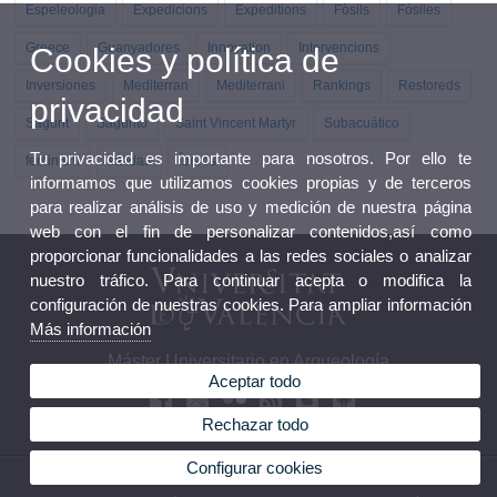
Espeleologia
Expedicions
Expeditions
Fòsils
Fósiles
Greece
Guanyadores
Innovation
Intervencions
Cookies y política de
Inversiones
Mediterran
Mediterrani
Rankings
Restoreds
privacidad
Sagunt
Sagunto
Saint Vincent Martyr
Subacuático
Tu privacidad es importante para nosotros. Por ello te
feminism
salidas
Íberos
informamos que utilizamos cookies propias y de terceros
para realizar análisis de uso y medición de nuestra página
web con el fin de personalizar contenidos,así como
proporcionar funcionalidades a las redes sociales o analizar
nuestro tráfico. Para continuar acepta o modifica la
configuración de nuestras cookies. Para ampliar información
Más información
Máster Universitario en Arqueología
Aceptar todo
Rechazar todo
Configurar cookies
© 2026 UV. - Avda Blasco Ibañez 28. 46010 Valencia. Teléfono: 96 3864242