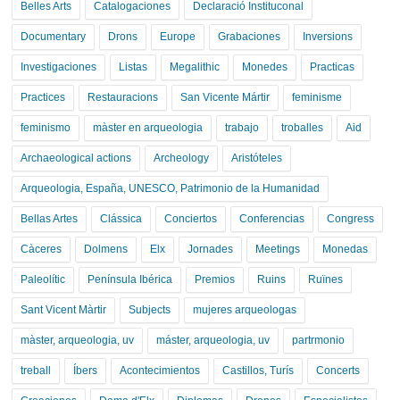
Belles Arts
Catalogaciones
Declaració Instituconal
Documentary
Drons
Europe
Grabaciones
Inversions
Investigaciones
Listas
Megalithic
Monedes
Practicas
Practices
Restauracions
San Vicente Mártir
feminisme
feminismo
màster en arqueologia
trabajo
troballes
Aid
Archaeological actions
Archeology
Aristóteles
Arqueologia, España, UNESCO, Patrimonio de la Humanidad
Bellas Artes
Clássica
Conciertos
Conferencias
Congress
Càceres
Dolmens
Elx
Jornades
Meetings
Monedas
Paleolític
Península Ibérica
Premios
Ruins
Ruïnes
Sant Vicent Màrtir
Subjects
mujeres arqueologas
màster, arqueologia, uv
máster, arqueologia, uv
partrmonio
treball
Íbers
Acontecimientos
Castillos, Turís
Concerts