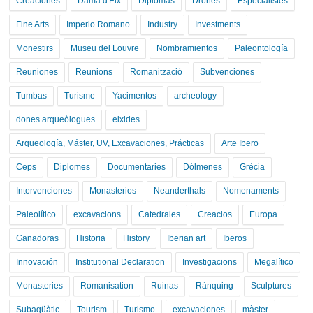
Creaciones
Dama d'Elx
Diplomas
Drones
Especialistes
Fine Arts
Imperio Romano
Industry
Investments
Monestirs
Museu del Louvre
Nombramientos
Paleontología
Reuniones
Reunions
Romanització
Subvenciones
Tumbas
Turisme
Yacimentos
archeology
dones arqueòlogues
eixides
Arqueología, Máster, UV, Excavaciones, Prácticas
Arte Ibero
Ceps
Diplomes
Documentaries
Dólmenes
Grècia
Intervenciones
Monasterios
Neanderthals
Nomenaments
Paleolítico
excavacions
Catedrales
Creacios
Europa
Ganadoras
Historia
History
Iberian art
Iberos
Innovación
Institutional Declaration
Investigacions
Megalítico
Monasteries
Romanisation
Ruinas
Rànquing
Sculptures
Subaqüàtic
Tourism
Turismo
excavaciones
màster