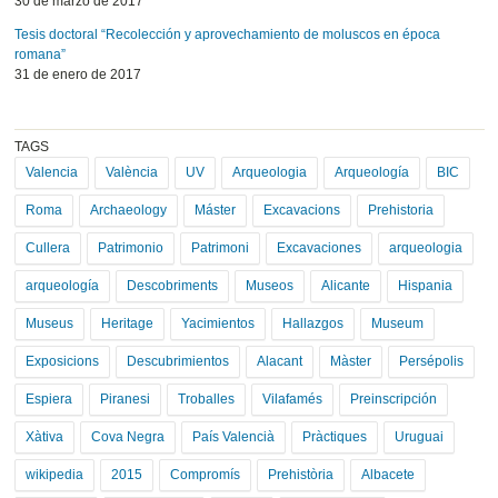
30 de marzo de 2017
Tesis doctoral “Recolección y aprovechamiento de moluscos en época
romana”
31 de enero de 2017
TAGS
Valencia
València
UV
Arqueologia
Arqueología
BIC
Roma
Archaeology
Máster
Excavacions
Prehistoria
Cullera
Patrimonio
Patrimoni
Excavaciones
arqueologia
arqueología
Descobriments
Museos
Alicante
Hispania
Museus
Heritage
Yacimientos
Hallazgos
Museum
Exposicions
Descubrimientos
Alacant
Màster
Persépolis
Espiera
Piranesi
Troballes
Vilafamés
Preinscripción
Xàtiva
Cova Negra
País Valencià
Pràctiques
Uruguai
wikipedia
2015
Compromís
Prehistòria
Albacete