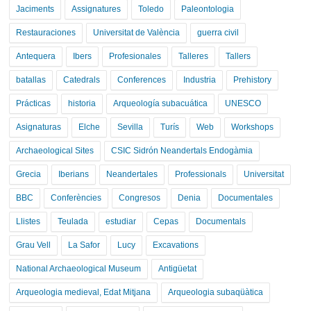
Jaciments
Assignatures
Toledo
Paleontologia
Restauraciones
Universitat de València
guerra civil
Antequera
Ibers
Profesionales
Talleres
Tallers
batallas
Catedrals
Conferences
Industria
Prehistory
Prácticas
historia
Arqueología subacuática
UNESCO
Asignaturas
Elche
Sevilla
Turís
Web
Workshops
Archaeological Sites
CSIC Sidrón Neandertals Endogàmia
Grecia
Iberians
Neandertales
Professionals
Universitat
BBC
Conferències
Congresos
Denia
Documentales
Llistes
Teulada
estudiar
Cepas
Documentals
Grau Vell
La Safor
Lucy
Excavations
National Archaeological Museum
Antigüetat
Arqueologia medieval, Edat Mitjana
Arqueologia subaqüàtica