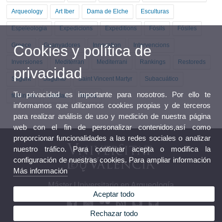
Arqueology
Art Iber
Dama de Elche
Esculturas
Espeleologia
Expedicions
Expeditions
Fòsils
Fósiles
Greece
Guanyadores
Innovation
Intervencions
Cookies y política de
Inversiones
Mediterran
Mediterrani
Rankings
Restoreds
privacidad
Sagunt
Sagunto
Saint Vincent Martyr
Subacuático
Tu privacidad es importante para nosotros. Por ello te
feminism
salidas
Íberos
informamos que utilizamos cookies propias y de terceros
para realizar análisis de uso y medición de nuestra página
web con el fin de personalizar contenidos,así como
proporcionar funcionalidades a las redes sociales o analizar
nuestro tráfico. Para continuar acepta o modifica la
configuración de nuestras cookies. Para ampliar información
Más información
Máster Universitario en Arqueología
Aceptar todo
Rechazar todo