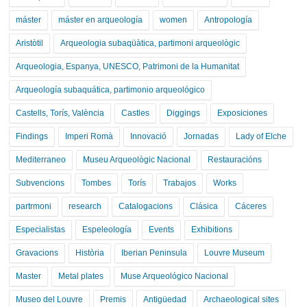
máster
máster en arqueología
women
Antropología
Aristòtil
Arqueologia subaqüàtica, partimoni arqueològic
Arqueologia, Espanya, UNESCO, Patrimoni de la Humanitat
Arqueología subaquática, partimonio arqueológico
Castells, Torís, València
Castles
Diggings
Exposiciones
Findings
Imperi Romà
Innovació
Jornadas
Lady of Elche
Mediterraneo
Museu Arqueològic Nacional
Restauracións
Subvencions
Tombes
Torís
Trabajos
Works
partrmoni
research
Catalogacions
Clásica
Cáceres
Especialistas
Espeleología
Events
Exhibitions
Gravacions
Història
Iberian Peninsula
Louvre Museum
Master
Metal plates
Muse Arqueológico Nacional
Museo del Louvre
Premis
Antigüedad
Archaeological sites