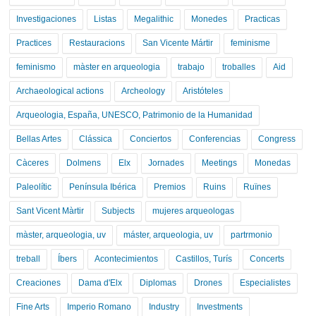
Investigaciones
Listas
Megalithic
Monedes
Practicas
Practices
Restauracions
San Vicente Mártir
feminisme
feminismo
màster en arqueologia
trabajo
troballes
Aid
Archaeological actions
Archeology
Aristóteles
Arqueologia, España, UNESCO, Patrimonio de la Humanidad
Bellas Artes
Clássica
Conciertos
Conferencias
Congress
Càceres
Dolmens
Elx
Jornades
Meetings
Monedas
Paleolític
Península Ibérica
Premios
Ruins
Ruïnes
Sant Vicent Màrtir
Subjects
mujeres arqueologas
màster, arqueologia, uv
máster, arqueologia, uv
partrmonio
treball
Íbers
Acontecimientos
Castillos, Turís
Concerts
Creaciones
Dama d'Elx
Diplomas
Drones
Especialistes
Fine Arts
Imperio Romano
Industry
Investments