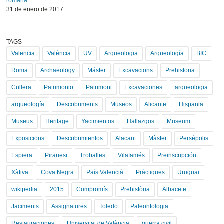
romana”
31 de enero de 2017
TAGS
Valencia
València
UV
Arqueologia
Arqueología
BIC
Roma
Archaeology
Máster
Excavacions
Prehistoria
Cullera
Patrimonio
Patrimoni
Excavaciones
arqueologia
arqueología
Descobriments
Museos
Alicante
Hispania
Museus
Heritage
Yacimientos
Hallazgos
Museum
Exposicions
Descubrimientos
Alacant
Màster
Persépolis
Espiera
Piranesi
Troballes
Vilafamés
Preinscripción
Xàtiva
Cova Negra
País Valencià
Pràctiques
Uruguai
wikipedia
2015
Compromís
Prehistòria
Albacete
Jaciments
Assignatures
Toledo
Paleontologia
Restauraciones
Universitat de València
guerra civil