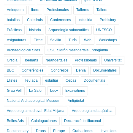
Antequera
Ibers
Profesionales
Talleres
Tallers
batallas
Catedrals
Conferences
Industria
Prehistory
Prácticas
historia
Arqueología subacuática
UNESCO
Asignaturas
Elche
Sevilla
Turís
Web
Workshops
Archaeological Sites
CSIC Sidrón Neandertals Endogàmia
Grecia
Iberians
Neandertales
Professionals
Universitat
BBC
Conferències
Congresos
Denia
Documentales
Llistes
Teulada
estudiar
Cepas
Documentals
Grau Vell
La Safor
Lucy
Excavations
National Archaeological Museum
Antigüetat
Arqueologia medieval, Edat Mitjana
Arqueologia subaqüàtica
Belles Arts
Catalogaciones
Declaració Instituconal
Documentary
Drons
Europe
Grabaciones
Inversions