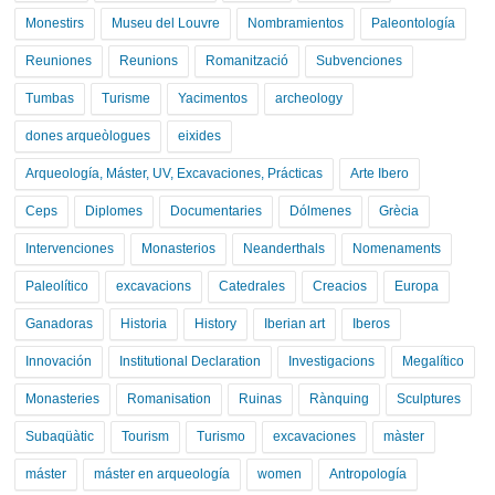
Monestirs
Museu del Louvre
Nombramientos
Paleontología
Reuniones
Reunions
Romanització
Subvenciones
Tumbas
Turisme
Yacimentos
archeology
dones arqueòlogues
eixides
Arqueología, Máster, UV, Excavaciones, Prácticas
Arte Ibero
Ceps
Diplomes
Documentaries
Dólmenes
Grècia
Intervenciones
Monasterios
Neanderthals
Nomenaments
Paleolítico
excavacions
Catedrales
Creacios
Europa
Ganadoras
Historia
History
Iberian art
Iberos
Innovación
Institutional Declaration
Investigacions
Megalítico
Monasteries
Romanisation
Ruinas
Rànquing
Sculptures
Subaqüàtic
Tourism
Turismo
excavaciones
màster
máster
máster en arqueología
women
Antropología