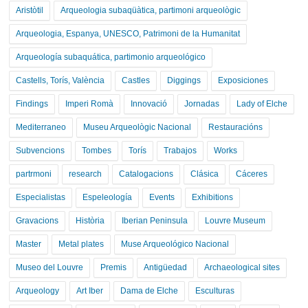
Aristòtil
Arqueologia subaqüàtica, partimoni arqueològic
Arqueologia, Espanya, UNESCO, Patrimoni de la Humanitat
Arqueología subaquática, partimonio arqueológico
Castells, Torís, València
Castles
Diggings
Exposiciones
Findings
Imperi Romà
Innovació
Jornadas
Lady of Elche
Mediterraneo
Museu Arqueològic Nacional
Restauracións
Subvencions
Tombes
Torís
Trabajos
Works
partrmoni
research
Catalogacions
Clásica
Cáceres
Especialistas
Espeleología
Events
Exhibitions
Gravacions
Història
Iberian Peninsula
Louvre Museum
Master
Metal plates
Muse Arqueológico Nacional
Museo del Louvre
Premis
Antigüedad
Archaeological sites
Arqueology
Art Iber
Dama de Elche
Esculturas