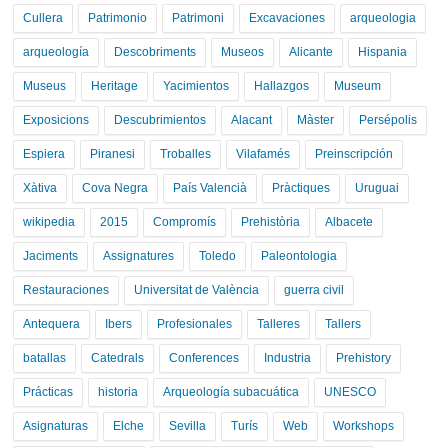
Cullera
Patrimonio
Patrimoni
Excavaciones
arqueologia
arqueología
Descobriments
Museos
Alicante
Hispania
Museus
Heritage
Yacimientos
Hallazgos
Museum
Exposicions
Descubrimientos
Alacant
Màster
Persépolis
Espiera
Piranesi
Troballes
Vilafamés
Preinscripción
Xàtiva
Cova Negra
País Valencià
Pràctiques
Uruguai
wikipedia
2015
Compromís
Prehistòria
Albacete
Jaciments
Assignatures
Toledo
Paleontologia
Restauraciones
Universitat de València
guerra civil
Antequera
Ibers
Profesionales
Talleres
Tallers
batallas
Catedrals
Conferences
Industria
Prehistory
Prácticas
historia
Arqueología subacuática
UNESCO
Asignaturas
Elche
Sevilla
Turís
Web
Workshops