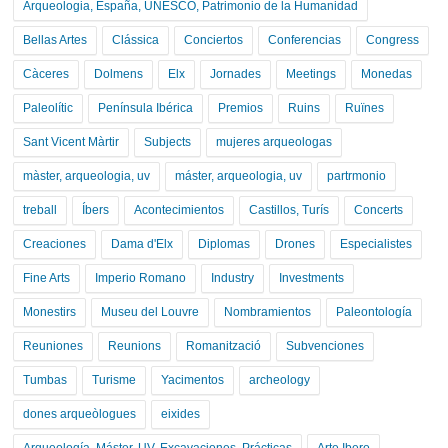
Arqueologia, España, UNESCO, Patrimonio de la Humanidad
Bellas Artes
Clássica
Conciertos
Conferencias
Congress
Càceres
Dolmens
Elx
Jornades
Meetings
Monedas
Paleolític
Península Ibérica
Premios
Ruins
Ruïnes
Sant Vicent Màrtir
Subjects
mujeres arqueologas
màster, arqueologia, uv
máster, arqueologia, uv
partrmonio
treball
Íbers
Acontecimientos
Castillos, Turís
Concerts
Creaciones
Dama d'Elx
Diplomas
Drones
Especialistes
Fine Arts
Imperio Romano
Industry
Investments
Monestirs
Museu del Louvre
Nombramientos
Paleontología
Reuniones
Reunions
Romanització
Subvenciones
Tumbas
Turisme
Yacimentos
archeology
dones arqueòlogues
eixides