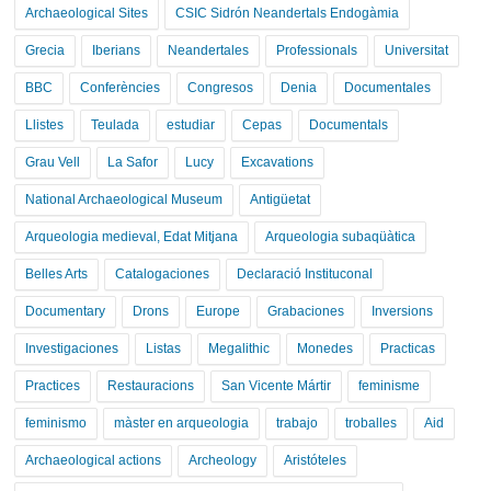
Archaeological Sites
CSIC Sidrón Neandertals Endogàmia
Grecia
Iberians
Neandertales
Professionals
Universitat
BBC
Conferències
Congresos
Denia
Documentales
Llistes
Teulada
estudiar
Cepas
Documentals
Grau Vell
La Safor
Lucy
Excavations
National Archaeological Museum
Antigüetat
Arqueologia medieval, Edat Mitjana
Arqueologia subaqüàtica
Belles Arts
Catalogaciones
Declaració Instituconal
Documentary
Drons
Europe
Grabaciones
Inversions
Investigaciones
Listas
Megalithic
Monedes
Practicas
Practices
Restauracions
San Vicente Mártir
feminisme
feminismo
màster en arqueologia
trabajo
troballes
Aid
Archaeological actions
Archeology
Aristóteles