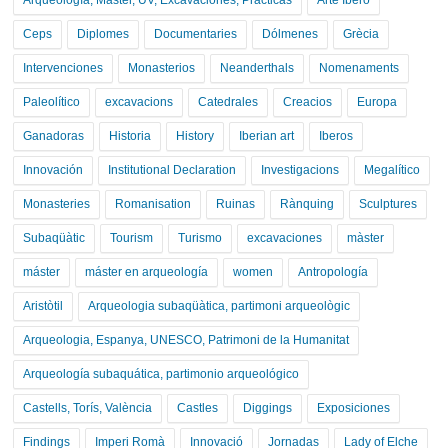
Arqueología, Máster, UV, Excavaciones, Prácticas
Arte Ibero
Ceps
Diplomes
Documentaries
Dólmenes
Grècia
Intervenciones
Monasterios
Neanderthals
Nomenaments
Paleolítico
excavacions
Catedrales
Creacios
Europa
Ganadoras
Historia
History
Iberian art
Iberos
Innovación
Institutional Declaration
Investigacions
Megalítico
Monasteries
Romanisation
Ruinas
Rànquing
Sculptures
Subaqüàtic
Tourism
Turismo
excavaciones
màster
máster
máster en arqueología
women
Antropología
Aristòtil
Arqueologia subaqüàtica, partimoni arqueològic
Arqueologia, Espanya, UNESCO, Patrimoni de la Humanitat
Arqueología subaquática, partimonio arqueológico
Castells, Torís, València
Castles
Diggings
Exposiciones
Findings
Imperi Romà
Innovació
Jornadas
Lady of Elche