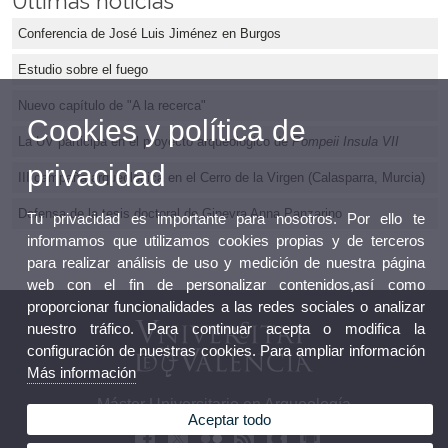
Últimas noticias
Conferencia de José Luis Jiménez en Burgos
Estudio sobre el fuego
Nuevo capítulo de "A la recerca"
Cookies y política de
La UV participa en el proyecto arqueológico de
Pompeii Insula VII
privacidad
III campaña arqueológica en el Cerro de la Virgen (Calasparra, Murcia)
Defensa de la tesis doctoral de Ginevra Anna Panzarino
Tu privacidad es importante para nosotros. Por ello te
informamos que utilizamos cookies propias y de terceros
para realizar análisis de uso y medición de nuestra página
web con el fin de personalizar contenidos,así como
proporcionar funcionalidades a las redes sociales o analizar
nuestro tráfico. Para continuar acepta o modifica la
configuración de nuestras cookies. Para ampliar información
Más información
Máster Universitario en Arqueología
Aceptar todo