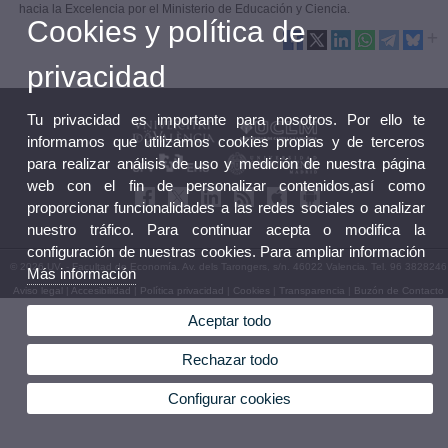
hacia la Excelencia por el Ministerio de Educación y Ciencia.
Cookies y política de
privacidad
Tu privacidad es importante para nosotros. Por ello te
informamos que utilizamos cookies propias y de terceros
para realizar análisis de uso y medición de nuestra página
web con el fin de personalizar contenidos,así como
proporcionar funcionalidades a las redes sociales o analizar
nuestro tráfico. Para continuar acepta o modifica la
configuración de nuestras cookies. Para ampliar información
© 2026 UV. - Facultad de Economía. Av. dels Tarongers, s/n. 46022 Valencia. Tel. 96 3828246
Más información
Aviso legal
|
Accesibilidad
|
Política privacidad
|
Cookies
|
Transparencia
|
Buzón de Contacto
Aceptar todo
Rechazar todo
Configurar cookies