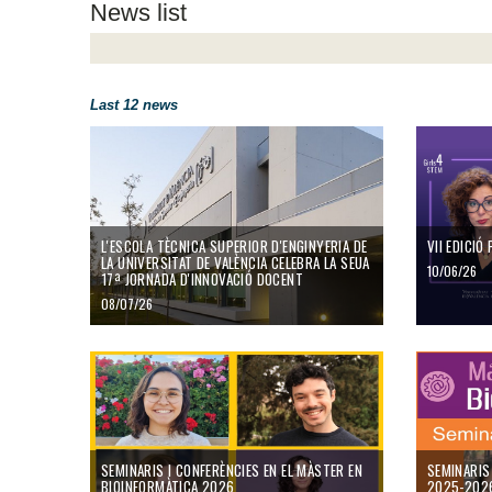
News list
Last 12 news
L'Escola Tècnica Superior d'Enginyeria de la Universitat de Valènc
VII Edició P
L'ESCOLA TÈCNICA SUPERIOR D'ENGINYERIA DE
VII EDICI
LA UNIVERSITAT DE VALÈNCIA CELEBRA LA SEUA
10/06/26
17ª JORNADA D'INNOVACIÓ DOCENT
08/07/26
Seminaris i Conferències en el Màster en Bioinformàtica 2026
Seminaris Mà
SEMINARIS I CONFERÈNCIES EN EL MÀSTER EN
SEMINARIS
BIOINFORMÀTICA 2026
2025-2026