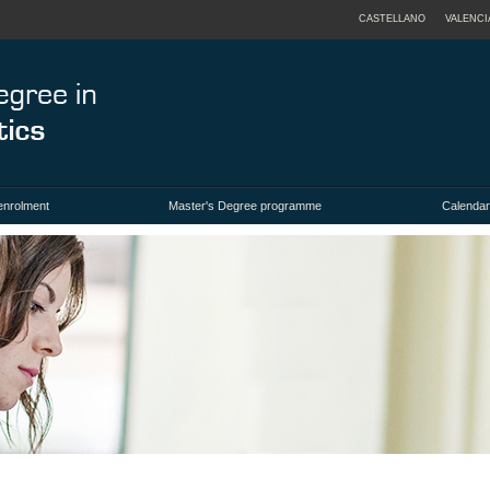
CASTELLANO
VALENCI
enrolment
Master's Degree programme
Calendar