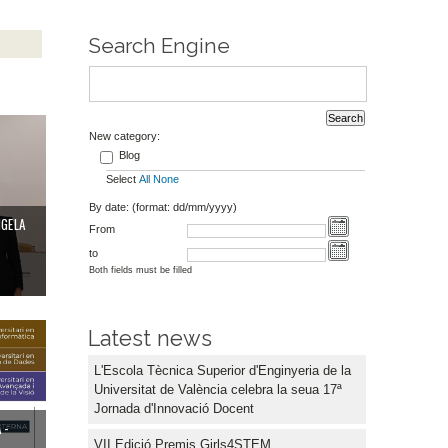
Search Engine
la Ruiz Robles 2026
New category:
Blog
Select
All
None
By date: (format: dd/mm/yyyy)
NGELA
From
to
Both fields must be filled
des bioinformàtiques'
àster
Latest news
L'Escola Tècnica Superior d'Enginyeria de la
Universitat de València celebra la seua 17ª
Jornada d'Innovació Docent
 -
VII Edició Premis Girls4STEM