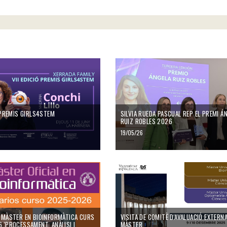
ia celebra la seua 17ª Jornada d'Innovació Docent
remis Girls4STEM
Silvia Rueda Pascual rep el Premi Ánge
Ó PREMIS GIRLS4STEM
SILVIA RUEDA PASCUAL REP EL PREMI Á
RUIZ ROBLES 2026
19/05/26
ster en Bioinformàtica curs 2025-2026 'Processament, anàlisi i visualització de da
Visita de Comitè d'Avaluació Externa - M
 MÀSTER EN BIOINFORMÀTICA CURS
VISITA DE COMITÈ D'AVALUACIÓ EXTERNA
 'PROCESSAMENT, ANÀLISI I
MÀSTER