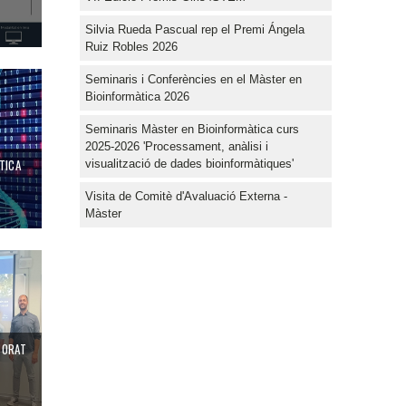
Silvia Rueda Pascual rep el Premi Ángela
Ruiz Robles 2026
erias individuales con sus virus infecciosos asociados
de la UV
Seminaris i Conferències en el Màster en
Bioinformàtica 2026
Seminaris Màster en Bioinformàtica curs
2025-2026 'Processament, anàlisi i
TICA
visualització de dades bioinformàtiques'
Visita de Comitè d'Avaluació Externa -
Màster
TORAT