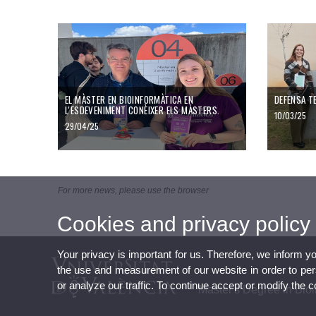
El Màster en Bioinformàtica en l'esdeveniment Conèixer els màsters
DEFENSA T
EL MÀSTER EN BIOINFORMÀTICA EN
DEFENSA T
L'ESDEVENIMENT CONÈIXER ELS MÀSTERS.
10/03/25
29/04/25
For more news, please use the browser
Cookies and privacy policy
Your privacy is important for us. Therefore, we inform y
the use and measurement of our website in order to perso
or analyze our traffic. To continue accept or modify the 
Master's Degree in Bioi