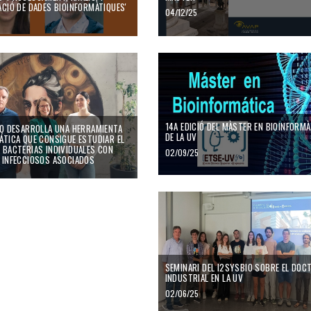
ACIÓ DE DADES BIOINFORMÀTIQUES'
04/12/25
tudiar el genoma de bacteris individuals amb els seus virus infecciosos associats
desarrolla una herramienta bioinformática que consigue estudiar el genoma de bact
14a edició del Màster en Bioinformàtica 
14A EDICIÓ DEL MÀSTER EN BIOINFORMÀ
IO DESARROLLA UNA HERRAMIENTA
DE LA UV
ÁTICA QUE CONSIGUE ESTUDIAR EL
 BACTERIAS INDIVIDUALES CON
02/09/25
 INFECCIOSOS ASOCIADOS
SEMINARI DEL I2SYSBIO SOBRE EL DOC
INDUSTRIAL EN LA UV
02/06/25