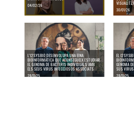
VISUALITZ
04/02/26
30/01/26
L’I2SysBio desenvolupa una eina bioinformàtica que aconsegueix es
El I2SysBio 
L’I2SYSBIO DESENVOLUPA UNA EINA
EL I2SYSB
BIOINFORMÀTICA QUE ACONSEGUEIX ESTUDIAR
BIOINFORM
EL GENOMA DE BACTERIS INDIVIDUALS AMB
GENOMA DE
ELS SEUS VIRUS INFECCIOSOS ASSOCIATS
SUS VIRUS
28/11/25
28/11/25