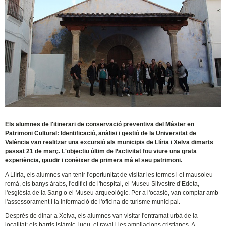
Els alumnes de l'itinerari de conservació preventiva del Màster en
Patrimoni Cultural: Identificació, anàlisi i gestió de la Universitat de
València van realitzar una excursió als municipis de Llíria i Xelva dimarts
passat 21 de març. L'objectiu últim de l’activitat fou viure una grata
experiència, gaudir i conèixer de primera mà el seu patrimoni.
A Llíria, els alumnes van tenir l'oportunitat de visitar les termes i el mausoleu
romà, els banys àrabs, l'edifici de l'hospital, el Museu Silvestre d’Edeta,
l'església de la Sang o el Museu arqueològic. Per a l'ocasió, van comptar amb
l'assessorament i la informació de l'oficina de turisme municipal.
Després de dinar a Xelva, els alumnes van visitar l'entramat urbà de la
localitat: els barris islàmic, jueu, el raval i les ampliacions cristianes. A