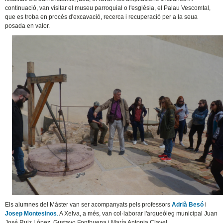
continuació, van visitar el museu parroquial o l'església, el Palau Vescomtal,
que es troba en procés d'excavació, recerca i recuperació per a la seua
posada en valor.
Els alumnes del Màster van ser acompanyats pels professors
Adrià Besó
i
Josep Montesinos
.
A Xelva, a més, van col·laborar l'arqueòleg municipal Juan
José Ruiz López, Gustavo Fontbuena i María Antonia Clavel.