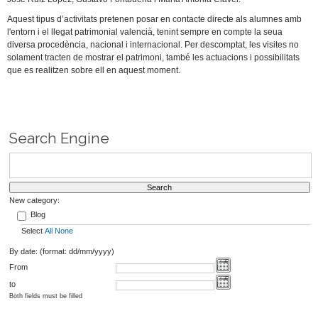
Aquest tipus d’activitats pretenen posar en contacte directe als alumnes amb
l'entorn i el llegat patrimonial valencià, tenint sempre en compte la seua
diversa procedència, nacional i internacional. Per descomptat, les visites no
solament tracten de mostrar el patrimoni, també les actuacions i possibilitats
que es realitzen sobre ell en aquest moment.
Search Engine
New category:
Blog
Select
All
None
By date: (format: dd/mm/yyyy)
From
to
Both fields must be filled