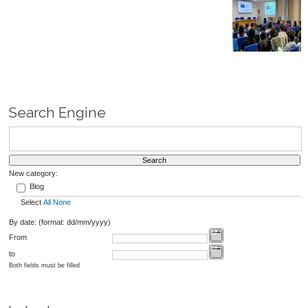
Search Engine
New category:
Blog
Select
All
None
By date: (format: dd/mm/yyyy)
From
to
Both fields must be filled