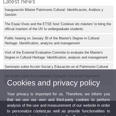
Latest news
Inauguración Máster Patrimonio Cultural: Identificación, Análisis y
Gestión
The Espai Vives and the ETSE host 'Conèixer els màsters' to bring the
official masters of the UV to undergraduate students
Public hearing on January 30 of the Master's Degree in Cultural
Heritage: Identification, analysis and management
Visit of the External Evaluation Commite to evaluate the Master's
Degree in Cultural Heritage: Identification, analysis and management
Seminario sobre Acción Social y Educación en el Patrimonio Cultural
Seminario sobre Accesibilidad e Inclusión Social del Patrimonio
Cookies and privacy policy
Cultural
Your privacy is important for us. Therefore, we inform you
that we use our own and third-party cookies to perform
analysis of the use and measurement of our website in order
to personalize content,as well as provide functionalities to