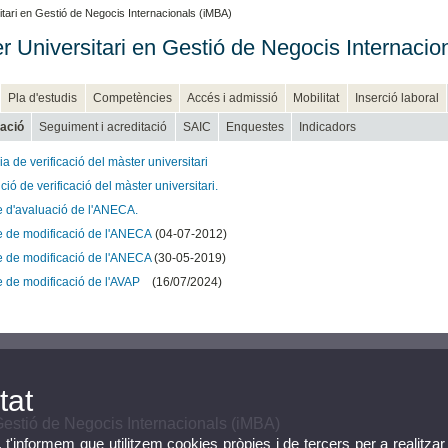
tari en Gestió de Negocis Internacionals (iMBA)
r Universitari en Gestió de Negocis Internacio
Pla d'estudis
Competències
Accés i admissió
Mobilitat
Inserció laboral
cació
Seguiment i acreditació
SAIC
Enquestes
Indicadors
 de verificació del màster universitari
ió de verificació del màster universitari.
e d'avaluació de l'ANECA.
e de modificació de l'ANECA
(04-07-2012)
e de modificació de l'ANECA
(30-05-2019)
e de modificació de l'AVAP
(16/07/2024)
tat
Gestió de Negocis Internacionals (iMBA)
, t'informem que utilitzem cookies pròpies i de tercers per a realitzar