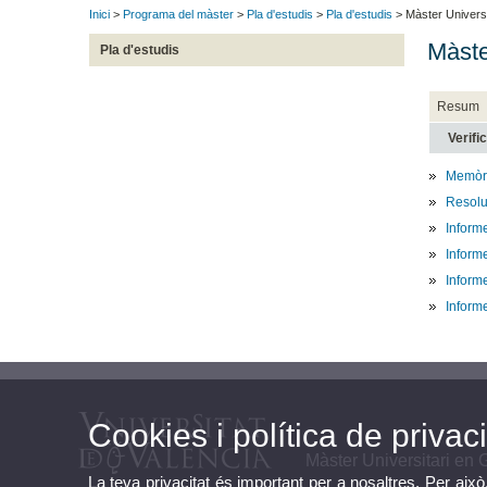
Inici
>
Programa del màster
>
Pla d'estudis
>
Pla d'estudis
> Màster Universi
Màste
Pla d'estudis
Resum
Verifi
Memòria
Resoluc
Inform
Inform
Inform
Inform
Cookies i política de privaci
Màster Universitari en 
La teva privacitat és important per a nosaltres. Per això