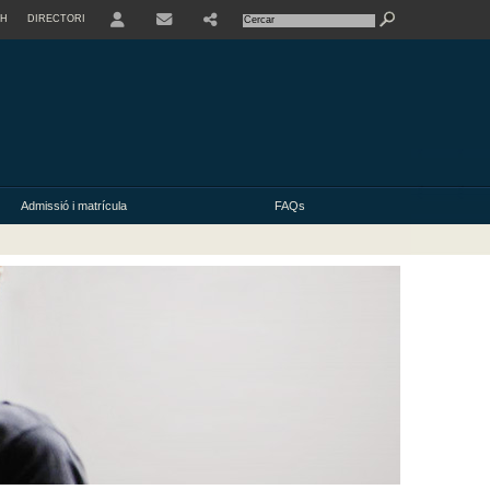
SH
DIRECTORI
USER
Admissió i matrícula
FAQs