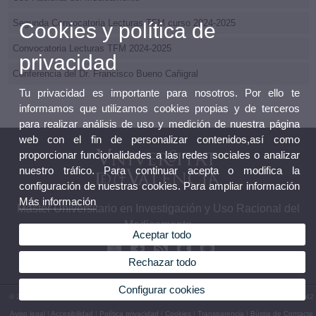
Segunda Convocatoria Lecturas TFM curso 2024-2025
Cookies y política de
Convocatoria Lecturas TFM 2024-2025
privacidad
Conferencia del Dr. Francisco Bueno Cañigral
Tu privacidad es importante para nosotros. Por ello te
informamos que utilizamos cookies propias y de terceros
para realizar análisis de uso y medición de nuestra página
web con el fin de personalizar contenidos,así como
proporcionar funcionalidades a las redes sociales o analizar
nuestro tráfico. Para continuar acepta o modifica la
configuración de nuestras cookies. Para ampliar información
Más información
Máster Universitario en Investigación y Uso Racional del
Medicamento
Aceptar todo
Rechazar todo
Configurar cookies
© 2026 UV. - Av. Vicent Andrés Estellés, 22, 46100 Burjassot. Valencia. Teléfono 96 3544542
Aviso legal
|
Accesibilidad
|
Política privacidad
|
Cookies
|
Transparencia
|
Bùstia de Contacte