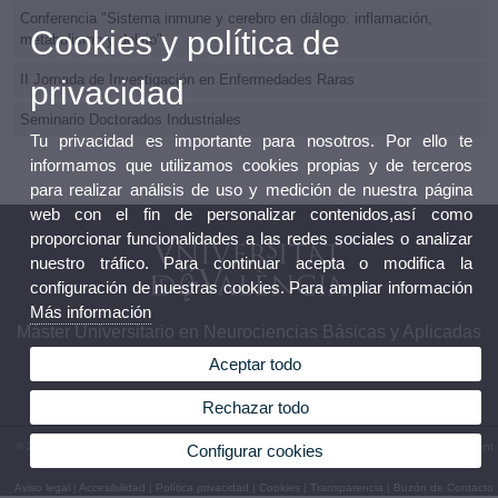
Conferencia "Sistema inmune y cerebro en diálogo: inflamación,
Cookies y política de
metabolismo y delirio"
II Jornada de Investigación en Enfermedades Raras
privacidad
Seminario Doctorados Industriales
Tu privacidad es importante para nosotros. Por ello te
informamos que utilizamos cookies propias y de terceros
para realizar análisis de uso y medición de nuestra página
web con el fin de personalizar contenidos,así como
proporcionar funcionalidades a las redes sociales o analizar
nuestro tráfico. Para continuar acepta o modifica la
configuración de nuestras cookies. Para ampliar información
Más información
Máster Universitario en Neurociencias Básicas y Aplicadas
Aceptar todo
Rechazar todo
© 2026 UV. - ©2014 UV-Máster Universitario en Neurociencias Básicas y Aplicadas. Av. Vicent
Configurar cookies
Andrés Estellés, 19, 46100 Burjasot España. Tel.963544373
Aviso legal
|
Accesibilidad
|
Política privacidad
|
Cookies
|
Transparencia
|
Buzón de Contacto