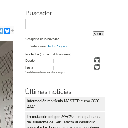
Buscador
Categoría de la novedad:
Seleccionar
Todos
Ninguno
Por fecha (formato: dd/mm/aaaa)
Desde
hasta
Se deben rellenar los dos campos
Últimas noticias
Información matrícula MÁSTER curso 2026-
2027
La mutación del gen
MECP2
, principal causa
del síndrome de Rett, afecta al desarrollo
puberal y las hormonas sexuales en ratones