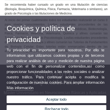
Se recomienda haber cursado un grado en una titulación de ciencias
(Biología, Bioquímica, Química, Física, Farmacia, Veterinaria o similares), un
grado de Psicología o las titulaciones de Medicina.
Al inicio del primer cuatrimestre todos los estudiantes realizarán un curso 0
para nivelar conocimientos. Los/las estudiantes procedentes de las
Cookies y política de
titulaciones en Biología, Bioquímica y Ciencias Biomédicas, Biotecnología,
Física, Farmacia, Medicina, Veterinaria, Química y afines cursarán las
privacidad
Tutorías de Fundamentos de Psicobiología. Los/las estudiantes procedentes
de la titulación de Psicología y afines cursarán las Tutorías de Fundamentos
de Biología Celular. Estas tutorías están enmarcadas dentro de las
Tu privacidad es importante para nosotros. Por ello te
asignaturas obligatorias del primer cuatrimestre.
informamos que utilizamos cookies propias y de terceros
para realizar análisis de uso y medición de nuestra página
web con el fin de personalizar contenidos,así como
proporcionar funcionalidades a las redes sociales o analizar
nuestro tráfico. Para continuar acepta o modifica la
configuración de nuestras cookies. Para ampliar información
Más información
Máster Universitario en Neurociencias Básicas y Aplicadas
Aceptar todo
Rechazar todo