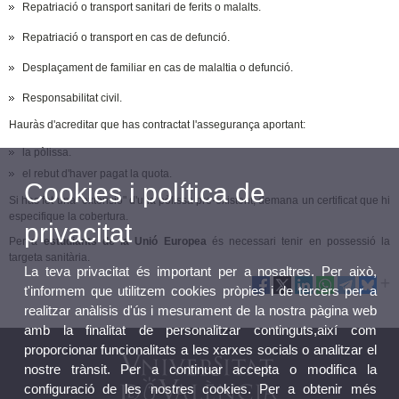
Repatriació o transport sanitari de ferits o malalts.
Repatriació o transport en cas de defunció.
Desplaçament de familiar en cas de malaltia o defunció.
Responsabilitat civil.
Hauràs d'acreditar que has contractat l'assegurança aportant:
la pòlissa.
el rebut d'haver pagat la quota.
Cookies i política de
Si has fet una "extensió" d'una pòlissa pre-existent, demana un certificat que hi
especifique la cobertura.
privacitat
Per a
estudiants de la Unió Europea
és necessari tenir en possessió la
targeta sanitària.
La teva privacitat és important per a nosaltres. Per això,
t'informem que utilitzem cookies pròpies i de tercers per a
realitzar anàlisis d'ús i mesurament de la nostra pàgina web
amb la finalitat de personalitzar continguts,així com
proporcionar funcionalitats a les xarxes socials o analitzar el
nostre trànsit. Per a continuar accepta o modifica la
configuració de les nostres cookies. Per a obtenir més