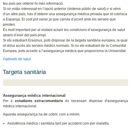
teu país per obtenir-hi més informació.
Si no estàs interessat en l’opció anterior (sistema públic de salut) o si véns
d’un altre país, has d’obtenir una assegurança mèdica privada que et cobrisca
a Espanya. El cost pot variar ja que canvia d’acord amb els serveis que
presten.
És molt important per al visitant aclarir les condicions d’assegurança de salut
abans d’eixir del país propi.
Si ets estudiant Erasmus, pots disposar de la targeta sanitària europea, la qual
et dóna accés als serveis mèdics normals. Si no ets estudiant de la Comunitat
Europea, pots accedir a l’assegurança mèdica que proporciona la Universitat:
Gabinets de salut
Targeta sanitària
Assegurança mèdica internacional
Per a
estudiants extracomunitaris
és necessari disposar d'assegurança
mèdica internacional.
Aquesta assegurança ha de cobrir, com a mínim:
Assistència mèdica i sanitària tant per accident com per malaltia.