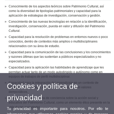
Conocimiento de los aspectos teóricos sobre Patrimonio Cultural, así
como la diversidad de tipologías patrimoniales y capacidad para la
aplicación de estrategias de investigación, conservación y gestión.
Conocimiento de las nuevas tecnologías en relación a la identificación,
investigación, conservación, puesta en valor y difusión del Patrimonio
Cultural.
Capacidad para la resolución de problemas en entornos nuevos o poco
conocidos, dentro de contextos más amplios o multidisciplinares
relacionados con su área de estudio.
Capacidad para la comunicación de las conclusiones y los conocimientos
y razones últimas que las sustentan a públicos especializados y no
especializados.
Capacidad para la aplicación las habilidades de aprendizaje que les
permitan actuar tanto de un modo autodirigido o autónomo como en
equipos de trabajos de perfil multidisciplinar.
Capacidad para la integración del aprendizaje en un contexto de
Cookies y política de
igualdad hombre/mujer, en una cultura de paz y con valores
democráticos.
privacidad
Capacitación para la toma de conciencia sobre la acción social y
educativa del Patrimonio Cultural, como un elemento ético presente en la
vida de las sociedades.
Tu privacidad es importante para nosotros. Por ello te