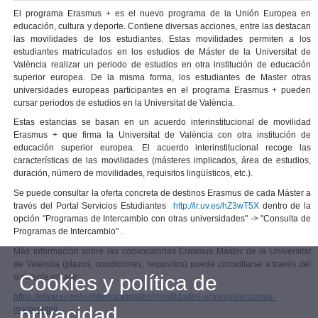
El programa Erasmus + es el nuevo programa de la Unión Europea en
educación, cultura y deporte. Contiene diversas acciones, entre las destacan
las movilidades de los estudiantes. Estas movilidades permiten a los
estudiantes matriculados en los estudios de Máster de la Universitat de
València realizar un periodo de estudios en otra institución de educación
superior europea. De la misma forma, los estudiantes de Master otras
universidades europeas participantes en el programa Erasmus + pueden
cursar periodos de estudios en la Universitat de València.
Estas estancias se basan en un acuerdo interinstitucional de movilidad
Erasmus + que firma la Universitat de València con otra institución de
educación superior europea. El acuerdo interinstitucional recoge las
características de las movilidades (másteres implicados, área de estudios,
duración, número de movilidades, requisitos lingüísticos, etc.).
Se puede consultar la oferta concreta de destinos Erasmus de cada Máster a
través del Portal Servicios Estudiantes
http://ir.uv.es/hZ3wT5X
dentro de la
opción "Programas de Intercambio con otras universidades" -> "Consulta de
Programas de Intercambio" .
Más información sobre las convocatorias Erasmus Máster de la Universitat
de València (plazos, condiciones, requisitos) puede consultarse a través del
Cookies y política de
siguiente enlace:
https://www.uv.es/uvinternacional/es/movilidades-erasmus/erasmus-
privacidad
master.html