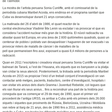
de Txernòbil.
La mostra de l’artista peruana Sonia Cunliffe, amb el comissariat de la
periodista cubana Maribel Acosta, ens endinsa en el programa sanitari que
Cuba va desenvolupar durant 21 anys consecutius.
La matinada del 26 d’abril de 1986, el quart reactor de la
central electronuclear Vladimir Ílitx Lenin va esclatar i va provocar el que es
considera l’accident nuclear més gran de la història. El núvol radioactiu va
abastar quasi tot Europa, en una àrea de 2.600 quilòmetres quadrats, quasi un
centenar de pobles i poblats van desaparèixer i hagueren de ser evacuats i va
provocar milers de malalts de càncer i de malalties de la
pell que permaneixen fins avui, exposant a quasi 8,4 milions de persones a la
radicació.
Quan en 2011 l’escriptora i creadora visual peruana Sonia Cunliffe va visitar el
balneari de Tarará, a l’est de l’Havana, els xiquets que es banyaven a la platja
van cridar la seua atenció. Posteriorment, la trobada amb la periodista Maribel
Acosta en 2015 va propiciar l’inici d’un treball conjunt d’investigació on van
contactar amb metges, pacients, traductors, centre d’investigació, hospitals i
van visitar els arxius dels diaris Granma i Juventud Rebelde, col·legues que
els van lliurar els seus arxius... fins a reconstruir una part de la història poc
coneguda que va començar el 29 de març de 1990, quan el primer vol
procedent de l’antiga URSS, va arribar a Cuba amb els primers dels 26.000
xiquets i xiquetes que provinents de Rússia, Bielorússia, Ucraïna i Moldàvia
van rebre al llarg de 21 anys, des de 1990 fins a 2011, assistència mèdica
gratuïta a Cuba, per tractar les diferents malalties que anys desprès van