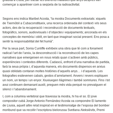
començar a aparèixer com a seqüela de la radioactivitat.
Segons ens indica Maribel Acosta, “la mostra Documents extraviats: xiquets
de Txernòbil a Cubaconstitueix, una recerca ordenada del context i els seus
actors, des de la recuperació i reconstrucció de documents textuals,
fotogràfics, sonors, audiovisuals i d’objectes i equipaments; ancorada en els
conceptes de memòria i oblit, en tant que imaginari social present. Ens posa a
sentir la responsabilitat del fet humà”.
Per la seua part, Sonia Cunliffe exhibeix una obra que té com a fonament
radical l’art de l’arxiu, la desconstrucció i la reconstrucció de les capes
narratives que emergeixen en nous relats quan s’activen amb públics,
experiències i contextos diferents. Cadascú, enfront d’una narrativa de partida,
farà la seua pròpia i, d’aquesta manera, els documents dispersos en arxius
quasi oblidats contaran moltes històries d’aquells anys… i d’aquests. Les
fotografies esdevenen cabals, gestos d’arrelament. Anvers i revers expliquen
un nom, un temps i un enyor. Xiuxiuegen llàgrimes i també somriures. Fins i tot
avui continuen demanant auxili, preguen més vida perquè no prevalguen el
silenci i l’abandonament.
I, com a columna vertebral que travessa la mostra, hi ha el so. El jove
compositor cubà Jorge Antonio Fernández Acosta va compondre El lamento
de Liusia, aquell altre relat inspirat en el testimoniatge de l’esposa del bomber
moribund que va recollir l’escriptora bielorussa Svetlana Aleksiévitx, Premi