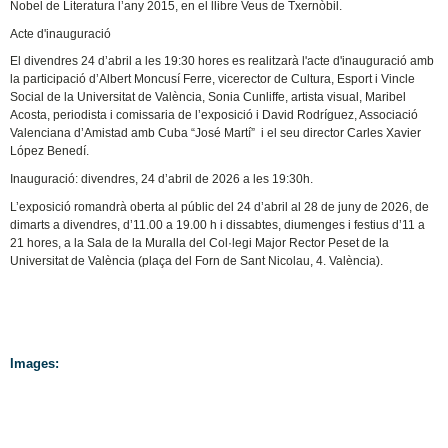
Nobel de Literatura l’any 2015, en el llibre Veus de Txernòbil.
Acte d'inauguració
El divendres 24 d’abril a les 19:30 hores es realitzarà l'acte d'inauguració amb
la participació d’Albert Moncusí Ferre, vicerector de Cultura, Esport i Vincle
Social de la Universitat de València, Sonia Cunliffe, artista visual, Maribel
Acosta, periodista i comissaria de l’exposició i David Rodríguez, Associació
Valenciana d’Amistad amb Cuba “José Martí” i el seu director Carles Xavier
López Benedí.
Inauguració: divendres, 24 d’abril de 2026 a les 19:30h.
L’exposició romandrà oberta al públic del 24 d’abril al 28 de juny de 2026, de
dimarts a divendres, d’11.00 a 19.00 h i dissabtes, diumenges i festius d’11 a
21 hores, a la Sala de la Muralla del Col·legi Major Rector Peset de la
Universitat de València (plaça del Forn de Sant Nicolau, 4. València).
Images: