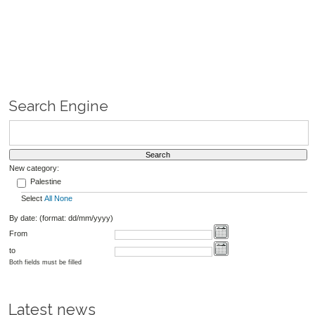
Search Engine
New category:
Palestine
Select
All
None
By date: (format: dd/mm/yyyy)
From
to
Both fields must be filled
Latest news