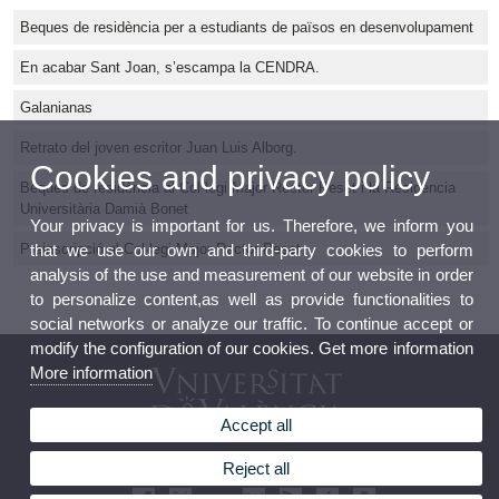
Beques de residència per a estudiants de països en desenvolupament
En acabar Sant Joan, s’escampa la CENDRA.
Galanianas
Retrato del joven escritor Juan Luis Alborg.
Cookies and privacy policy
Beques de residència al Col·legi Major Rector Peset i la Residència
Universitària Damià Bonet
Your privacy is important for us. Therefore, we inform you
that we use our own and third-party cookies to perform
Preinscripció al Col·legi Major Rector Peset
analysis of the use and measurement of our website in order
to personalize content,as well as provide functionalities to
social networks or analyze our traffic. To continue accept or
modify the configuration of our cookies. Get more information
More information
Accept all
Rector Peset Hall of Residence
Reject all