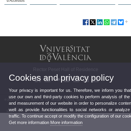
d'Accessos
Rector Peset Hall of Residence
Cookies and privacy policy
Your privacy is important for us. Therefore, we inform you tha
use our own and third-party cookies to perform analysis of the
© 2026 UV. - Plaza Horno de San Nicolás, 4. 46001- Valencia (Spain). Phone (+34) 963 166
and measurement of our website in order to personalize conten
000
well as provide functionalities to social networks or analyze
Legal Disclaimer
|
Accessibility
|
Privacy Policy
|
Cookies
|
Transparency
|
Contact Mailbox
traffic. To continue accept or modify the configuration of our cook
Get more information
More information