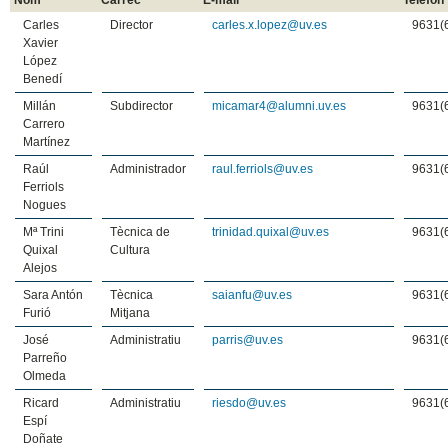
Carles
Director
carles.x.lopez@uv.es
9631(
Xavier
López
Benedí
Millán
Subdirector
micamar4@alumni.uv.es
9631(
Carrero
Martínez
Raúl
Administrador
raul.ferriols@uv.es
9631(
Ferriols
Nogues
Mª Trini
Tècnica de
trinidad.quixal@uv.es
9631(
Quixal
Cultura
Alejos
Sara Antón
Tècnica
saianfu@uv.es
9631(
Furió
Mitjana
José
Administratiu
parris@uv.es
9631(
Parreño
Olmeda
Ricard
Administratiu
riesdo@uv.es
9631(
Espí
Doñate