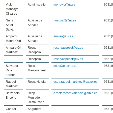
Victor
Administratiu
monovic@uv.es
9631(
Moncayo
Olivares
Núria
Auxiliar de
nusosal2@uv.es
9631(
Soler
Serveis
Salvà
Amparo
Auxiliar de
amvao@uv.es
9631(
Valero Olid
Serveis
Amparo Gil
Resp.
reservaspeset@uv.es
9631(
Martínez
Recepció
Recepció
reservaspeset@uv.es
9631(
Salvador
Resp.
srios@elecnor.es
9631(
Ríos
Manteniment
Forner
Raquel
Resp. Neteja
osga.raquel.martinez@ext.uv.es
9631(
Martínez
Betzabeth
Resp.
c.rectorpeset.valencia@albie.es
9631(
Briceño
Menjador i
Restauració
Control
Seguretat
9631(