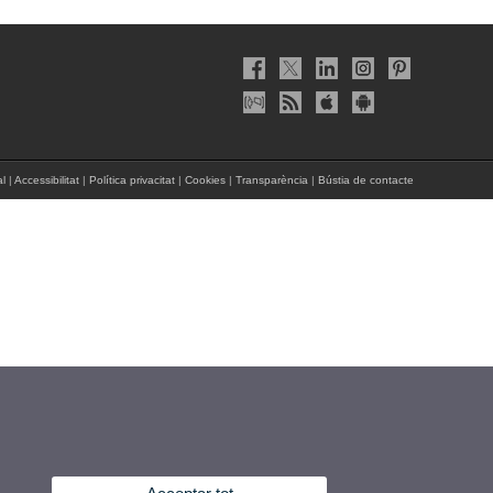
al
|
Accessibilitat
|
Política privacitat
|
Cookies
|
Transparència
|
Bústia de contacte