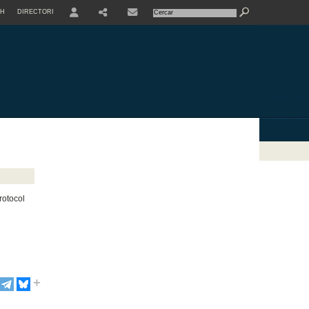
SH
DIRECTORI
USER
SHARE
rotocol