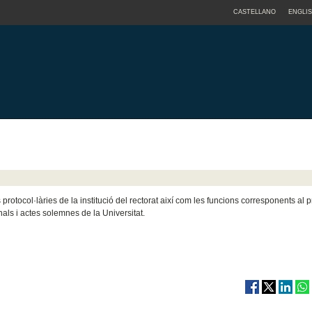
CASTELLANO
ENGLI
rotocol·làries de la institució del rectorat així com les funcions corresponents al p
nals i actes solemnes de la Universitat.