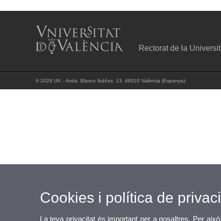
Rectorat de la Universi
© 2026 UV. - Avda. Blasco Ibáñez, 13. 46010 València (Espanya).
Cookies i política de privaci
La teva privacitat és important per a nosaltres. Per això