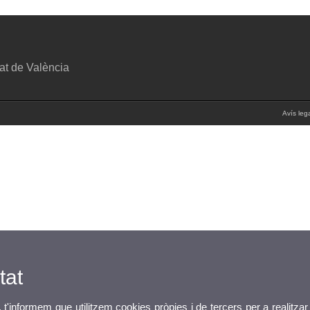
tat de València
Avís leg
tat
, t'informem que utilitzem cookies pròpies i de tercers per a realitzar