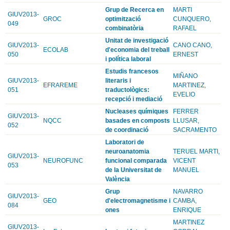
Grup de Recerca en
MARTI
GIUV2013-
GROC
optimització
CUNQUERO,
049
combinatòria
RAFAEL
Unitat de investigació
GIUV2013-
CANO CANO,
ECOLAB
d'economia del treball
050
ERNEST
i política laboral
Estudis francesos
MIÑANO
GIUV2013-
literaris i
EFRAREME
MARTINEZ,
051
traductològics:
EVELIO
recepció i mediació
Nucleases químiques
FERRER
GIUV2013-
NQCC
basades en composts
LLUSAR,
052
de coordinació
SACRAMENTO
Laboratori de
neuroanatomia
TERUEL MARTI,
GIUV2013-
NEUROFUNC
funcional comparada
VICENT
053
de la Universitat de
MANUEL
València
Grup
NAVARRO
GIUV2013-
GEO
d'electromagnetisme i
CAMBA,
084
ones
ENRIQUE
MARTINEZ
GIUV2013-