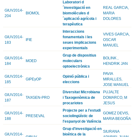
Laboratori d
´investigació en
REAL GARCIA,
GIUV2014-
BIOMOL
biomolècules d
MARIA
204
´aplicació agrícola i
DOLORES
terapèutica
Interaccions
VIVES GARCIA,
GIUV2014-
fonamentals i les
IFIE
OSCAR
183
seues implicacions
MANUEL
experimentals
Grup de dispositius
GIUV2014-
BOLINK ,
MOED
moleculars
184
HENDRIK JAN
optoelectrònics
PAVIA
GIUV2014-
Opinió pública i
GIPEyOP
MIRALLES,
185
eleccions
JOSE MANUEL
Diversitat Microbiana
PUJALTE
GIUV2014-
TAXGEN-PRO
i Taxogenòmica de
DOMARCO, M
187
procariotes
JESUS
Projecte per a l'estudi
GIUV2014-
GOMEZ DEVIS,
PRESEVAL
sociolingüístic de
188
MARIA BEGOÑA
l'espanyol de València
Grup d'investigació en
SIURANA
GIUV2014-
bioètica de la
GIBUV
APARISI, JUAN