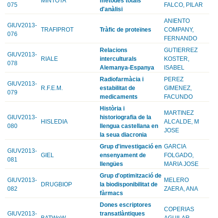
MINTOTA
mètodes totals
075
FALCO, PILAR
d'anàlisi
ANIENTO
GIUV2013-
TRAFIPROT
Tràfic de proteïnes
COMPANY,
076
FERNANDO
Relacions
GUTIERREZ
GIUV2013-
RIALE
interculturals
KOSTER,
078
Alemanya-Espanya
ISABEL
Radiofarmàcia i
PEREZ
GIUV2013-
R.F.E.M.
estabilitat de
GIMENEZ,
079
medicaments
FACUNDO
Història i
MARTINEZ
GIUV2013-
historiografia de la
HISLEDIA
ALCALDE, M
080
llengua castellana en
JOSE
la seua diacronia
Grup d'investigació en
GARCIA
GIUV2013-
GIEL
ensenyament de
FOLGADO,
081
llengües
MARIA JOSE
Grup d'optimització de
GIUV2013-
MELERO
DRUGBIOP
la biodisponibilitat de
082
ZAERA, ANA
fàrmacs
Dones escriptores
COPERIAS
GIUV2013-
transatlàntiques
BATWoW
AGUILAR,