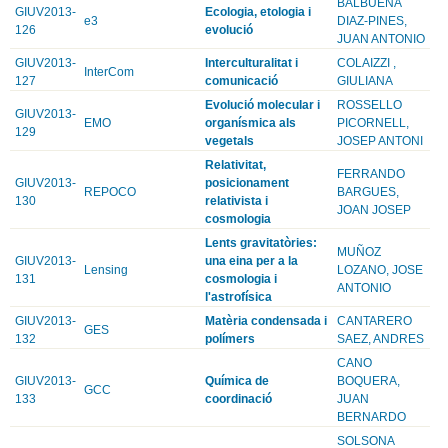
BALBUENA
GIUV2013-
Ecologia, etologia i
e3
DIAZ-PINES,
126
evolució
JUAN ANTONIO
GIUV2013-
Interculturalitat i
COLAIZZI ,
InterCom
127
comunicació
GIULIANA
Evolució molecular i
ROSSELLO
GIUV2013-
EMO
organísmica als
PICORNELL,
129
vegetals
JOSEP ANTONI
Relativitat,
FERRANDO
GIUV2013-
posicionament
REPOCO
BARGUES,
130
relativista i
JOAN JOSEP
cosmologia
Lents gravitatòries:
MUÑOZ
GIUV2013-
una eina per a la
Lensing
LOZANO, JOSE
131
cosmologia i
ANTONIO
l'astrofísica
GIUV2013-
Matèria condensada i
CANTARERO
GES
132
polímers
SAEZ, ANDRES
CANO
GIUV2013-
Química de
BOQUERA,
GCC
133
coordinació
JUAN
BERNARDO
SOLSONA