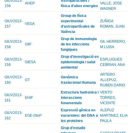
GIUV2013-
Astropartícules i
AHEP
VALLE, JOSE
156
física d'altes energies
WAGNER
Group de física
GIUV2013-
experimental
ZUÑIGA
VEGA
157
d'astropartícules de
ROMAN, JUAN
València
Grup de immunologia
GIUV2013-
GIL HERRERO,
GIIF
de les infeccions
158
M LUISA
fungiques
Grup d'investigació en
GIUV2013-
ESPLUGUES
GIESA
epidemiologia i salut
159
CEBRIAN, ANA
ambiental
ARTERO
GIUV2013-
Genòmica
GT
ALLEPUZ,
160
traslacional Humana
RUBEN DARIO
Estructura hadronica i
VENTO
GIUV2013-
EHIF
interaccions
TORRES,
161
fonamentals
VICENTE
Expressió gènica en
ALEPUZ
GIUV2013-
EGE-DtoP
eucariotes: del DNA a
MARTINEZ, ELIA
162
les proteïnes
PAULA
Grup d'estudis