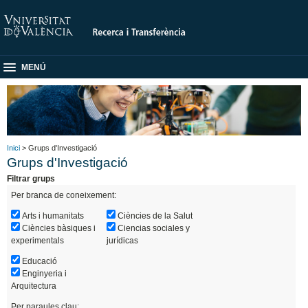
MENÚ
Inici
> Grups d'Investigació
Grups d'Investigació
Filtrar grups
Per branca de coneixement:
Arts i humanitats
Ciències de la Salut
Ciències bàsiques i
Ciencias sociales y
experimentals
jurídicas
Educació
Enginyeria i
Arquitectura
Per paraules clau: