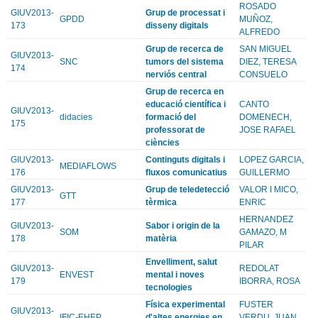
ROSADO
GIUV2013-
Grup de processat i
GPDD
MUÑOZ,
173
disseny digitals
ALFREDO
Grup de recerca de
SAN MIGUEL
GIUV2013-
SNC
tumors del sistema
DIEZ, TERESA
174
nerviós central
CONSUELO
Grup de recerca en
educació científica i
CANTO
GIUV2013-
didacies
formació del
DOMENECH,
175
professorat de
JOSE RAFAEL
ciències
GIUV2013-
Continguts digitals i
LOPEZ GARCIA,
MEDIAFLOWS
176
fluxos comunicatius
GUILLERMO
GIUV2013-
Grup de teledetecció
VALOR I MICO,
GTT
177
tèrmica
ENRIC
HERNANDEZ
GIUV2013-
Sabor i origin de la
SOM
GAMAZO, M
178
matèria
PILAR
Envelliment, salut
GIUV2013-
REDOLAT
ENVEST
mental i noves
179
IBORRA, ROSA
tecnologies
Física experimental
FUSTER
GIUV2013-
IFIC-EHEP
d'altes energies en
VERDU, JUAN