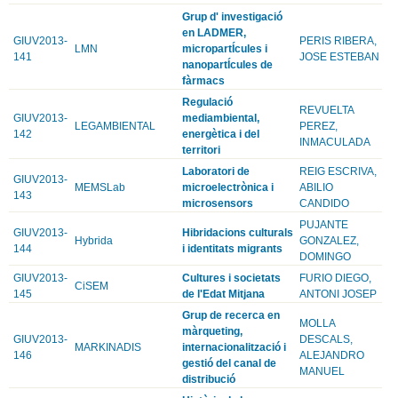
Grup d' investigació
en LADMER,
GIUV2013-
PERIS RIBERA,
LMN
micropartÍcules i
141
JOSE ESTEBAN
nanopartÍcules de
fàrmacs
Regulació
REVUELTA
GIUV2013-
mediambiental,
LEGAMBIENTAL
PEREZ,
142
energètica i del
INMACULADA
territori
Laboratori de
REIG ESCRIVA,
GIUV2013-
MEMSLab
microelectrònica i
ABILIO
143
microsensors
CANDIDO
PUJANTE
GIUV2013-
Hibridacions culturals
Hybrida
GONZALEZ,
144
i identitats migrants
DOMINGO
GIUV2013-
Cultures i societats
FURIO DIEGO,
CiSEM
145
de l'Edat Mitjana
ANTONI JOSEP
Grup de recerca en
MOLLA
màrqueting,
GIUV2013-
DESCALS,
MARKINADIS
internacionalització i
146
ALEJANDRO
gestió del canal de
MANUEL
distribució