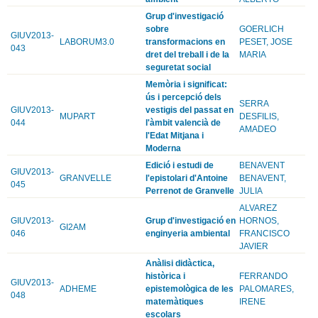
Grup d'investigació
sobre
GOERLICH
GIUV2013-
LABORUM3.0
transformacions en
PESET, JOSE
043
dret del treball i de la
MARIA
seguretat social
Memòria i significat:
ús i percepció dels
SERRA
GIUV2013-
vestigis del passat en
MUPART
DESFILIS,
044
l'àmbit valencià de
AMADEO
l'Edat Mitjana i
Moderna
Edició i estudi de
BENAVENT
GIUV2013-
GRANVELLE
l'epistolari d'Antoine
BENAVENT,
045
Perrenot de Granvelle
JULIA
ALVAREZ
GIUV2013-
Grup d'investigació en
HORNOS,
GI2AM
046
enginyeria ambiental
FRANCISCO
JAVIER
Anàlisi didàctica,
històrica i
FERRANDO
GIUV2013-
ADHEME
epistemològica de les
PALOMARES,
048
matemàtiques
IRENE
escolars