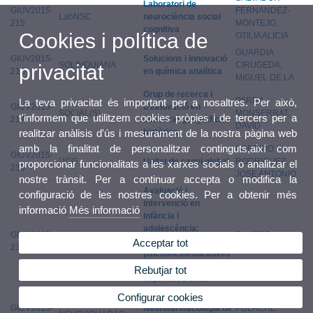
Laboratori de
GIUV2015-
FERNANDEZ-
LabNSC
neurociència social
215
MONTEJO,
cognitiva
Cookies i política de
OTILIA ALICIA
GUARDIA
GIUV2015-
Solucions i innovació
SOLINQUIANA
CIRUGEDA,
privacitat
216
en química analítica
MIGUEL DE LA
Grup de recerca i
PARRA
La teva privacitat és important per a nosaltres. Per això,
GIUV2015-
d'innovació en
SOCIAL(S)
MONSERRAT,
t'informem que utilitzem cookies pròpies i de tercers per a
217
educació geogràfica i
DAVID
històrica
realitzar anàlisis d'ús i mesurament de la nostra pàgina web
amb la finalitat de personalitzar continguts,així com
SOBRINO
GIUV2015-
UCG
Unitat de canvi global
RODRIGUEZ,
proporcionar funcionalitats a les xarxes socials o analitzar el
235
JOSE ANTONIO
nostre trànsit. Per a continuar accepta o modifica la
Avaluació i
configuració de les nostres cookies. Per a obtenir més
intervenció en
informació
Més informació
infància i
adolescència:
GIUV2015-
SAMPER
EVAIN
Variables
Acceptar tot
236
GARCIA, PAULA
psicosocioeducatives
i emocionals
Rebutjar tot
implicades en la
conducta prosocial
Configurar cookies
GIUV2015-
Neurofarmacologia de
POLACHE