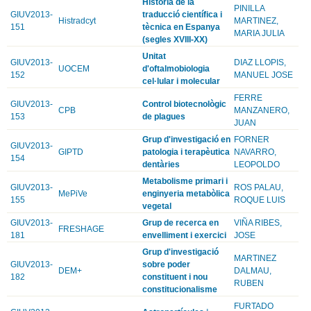
Història de la
PINILLA
GIUV2013-
traducció científica i
Histradcyt
MARTINEZ,
151
tècnica en Espanya
MARIA JULIA
(segles XVIII-XX)
Unitat
GIUV2013-
DIAZ LLOPIS,
UOCEM
d'oftalmobiologia
152
MANUEL JOSE
cel·lular i molecular
FERRE
GIUV2013-
Control biotecnològic
CPB
MANZANERO,
153
de plagues
JUAN
Grup d'investigació en
FORNER
GIUV2013-
GIPTD
patologia i terapèutica
NAVARRO,
154
dentàries
LEOPOLDO
Metabolisme primari i
GIUV2013-
ROS PALAU,
MePiVe
enginyeria metabòlica
155
ROQUE LUIS
vegetal
GIUV2013-
Grup de recerca en
VIÑA RIBES,
FRESHAGE
181
envelliment i exercici
JOSE
Grup d'investigació
MARTINEZ
GIUV2013-
sobre poder
DEM+
DALMAU,
182
constituent i nou
RUBEN
constitucionalisme
FURTADO