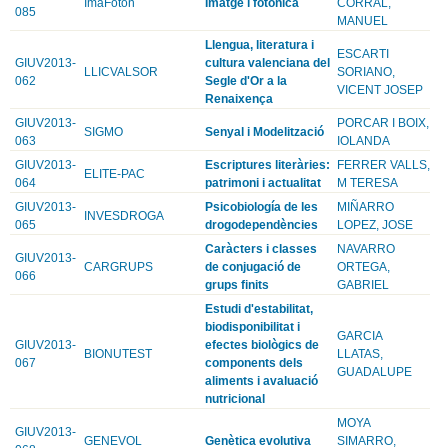
ImaFoton
Imatge i fotonica
CORRAL,
085
MANUEL
Llengua, literatura i
ESCARTI
GIUV2013-
cultura valenciana del
LLICVALSOR
SORIANO,
062
Segle d'Or a la
VICENT JOSEP
Renaixença
GIUV2013-
PORCAR I BOIX,
SIGMO
Senyal i Modelització
063
IOLANDA
GIUV2013-
Escriptures literàries:
FERRER VALLS,
ELITE-PAC
064
patrimoni i actualitat
M TERESA
GIUV2013-
Psicobiología de les
MIÑARRO
INVESDROGA
065
drogodependències
LOPEZ, JOSE
Caràcters i classes
NAVARRO
GIUV2013-
CARGRUPS
de conjugació de
ORTEGA,
066
grups finits
GABRIEL
Estudi d'estabilitat,
biodisponibilitat i
GARCIA
GIUV2013-
efectes biològics de
BIONUTEST
LLATAS,
067
components dels
GUADALUPE
aliments i avaluació
nutricional
MOYA
GIUV2013-
GENEVOL
Genètica evolutiva
SIMARRO,