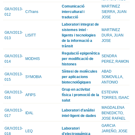
Comunicació
MARTINEZ
GIUV2013-
CiTrans
intercultural i
SIERRA, JUAN
012
traducció
JOSE
Laboratori integrat de
sistemes intel ·
MARTINEZ
GIUV2013-
LISITT
ligents i tecnologies
DURA, JUAN
013
de la informació a
JOSE
trànsit
Regulació epigenètica
GIUV2013-
SENDRA
MODHIS
per modificació de
014
PEREZ, RAMON
histones
Síntesi de molècules
ABAD
GIUV2013-
SYMOBIA
per aplicacions
SOMOVILLA,
015
biotecnológiques
ANTONIO
Grup en activitat
GIUV2013-
ESTEVAN
AFIPS
física i promoció de la
016
TORRES, ISAAC
salut
MAGDALENA
GIUV2013-
Laboratori d'anàlisi
IDAL
BENEDICTO,
017
intel·ligent de dades
JOSE RAFAEL
GARCIA
GIUV2013-
Laboratori
LEQ
JAREÑO, JOSE
018
d'electroquímica