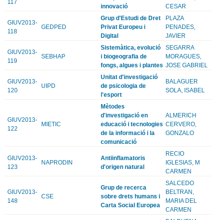
117
innovació
CESAR
Grup d'Estudi de Dret
PLAZA
GIUV2013-
GEDPED
Privat Europeu i
PENADES,
118
Digital
JAVIER
Sistemàtica, evolució
SEGARRA
GIUV2013-
SEBHAP
i biogeografia de
MORAGUES,
119
fongs, algues i plantes
JOSE GABRIEL
Unitat d'investigació
GIUV2013-
BALAGUER
UIPD
de psicologia de
120
SOLA, ISABEL
l'esport
Mètodes
d'investigació en
ALMERICH
GIUV2013-
MIETIC
educació i tecnologies
CERVERO,
122
de la informació i la
GONZALO
comunicació
RECIO
GIUV2013-
Antiinflamatoris
NAPRODIN
IGLESIAS, M
123
d'origen natural
CARMEN
SALCEDO
Grup de recerca
GIUV2013-
BELTRAN,
CSE
sobre drets humans i
148
MARIA DEL
Carta Social Europea
CARMEN