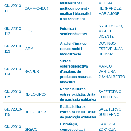
multivariant i
MEDINA
GIUV2013-
GAMM-CyBAR
multicomponent -
HERNANDEZ,
111
qualitat i bioanàlisi
MARIA JOSE
d'alt rendiment
ANDRES BOU,
GIUV2013-
Fotònica i
FOSE
MIGUEL
112
semiconductors
VICENTE
Anàlisi d'imatge,
DOMINGO
GIUV2013-
IARM
recuperació i
ESTEVE, JUAN
113
modelització
DE MATA
Síntesi
estereoselectiva
MARCO
GIUV2013-
SEAPNB
d'anàlegs de
VENTURA,
114
productes naturals
JUAN ALBERTO
bioactius
Radicals lliures i
GIUV2013-
SAEZ TORMO,
RL-EO-UPOX
estrés oxidatiu. Unitat
115
GUILLERMO
de patologìa oxidativa
Radicals lliures i
GIUV2013-
SAEZ TORMO,
RL-EO-UPOX
estrés oxidatiu. Unitat
115
GUILLERMO
de patologìa oxidativa
Estratègia,
CAMISON
GIUV2013-
GRECO
competitivitat i
ZORNOZA,