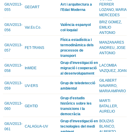
GIUV2013-
Art i arquitectura a
FERRER
GEOART
055
l'Edat Moderna
LOZANO, MARIA
MERCEDES
BRIZ GOMEZ,
GIUV2013-
València espanyol
Val.Es.Co.
EMILIO
056
col·loquial
ANTONIO
Física estadística i
MANZANARES
GIUV2013-
termodinàmica dels
FET-TRANS
ANDREU, JOSE
057
processos de
ANTONIO
transport
Grup d'investigació en
GIUV2013-
LACOMBA
InMIDE
migració i cooperació
058
VAZQUEZ, JOAN
al desenvolupament
GILABERT
GIUV2013-
Grup de teledetecció
UV-ERS
NAVARRO,
059
ambiental
MARIA AMPARO
Grup d'estudis
MARTI
GIUV2013-
històrics sobre les
GEHTID
BATALLER,
060
transicions i la
AURELIO
democràcia
Grup d'investigació en
BOUZAS
GIUV2013-
CALAGUA-UV
tecnologies del medi
BLANCO,
061
ambient
ALBERTO