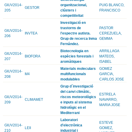
GIUV2014-
organitzacional,
PUIG BLANCO,
GESTOR
205
clústers i
FRANCISCO
competitivitat
Investigació en
trastorns de
PASTOR
GIUV2014-
INVTEA
l'espectre autista.
CEREZUELA,
206
Grup de recerca Inma
GEMMA
Fernández.
Biotecnologia en
ARRILLAGA
GIUV2014-
BIOFORA
espècies forestals i
MATEOS,
207
aromàtiques
ISABEL
Materials moleculars
GOMEZ
GIUV2014-
M4
multifuncionals
GARCIA,
208
modulables
CARLOS JOSE
Grup d´investigació
del canvi climàtic,
ESTRELA
GIUV2014-
riscos meteorològics
CLIMAMET
NAVARRO,
209
e inputs al sistema
MARIA JOSE
hidrològic en el
Mediterrani
Laboratori
ESTEVE
GIUV2014-
d'electrònica
LEII
GOMEZ,
210
industrial i