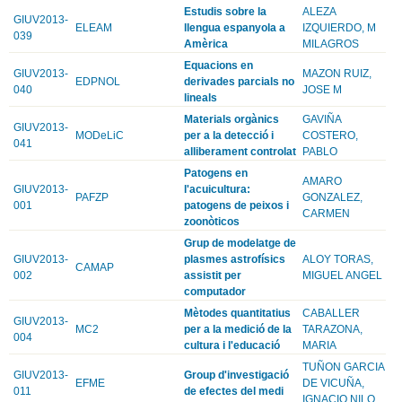
Estudis sobre la
ALEZA
GIUV2013-
ELEAM
llengua espanyola a
IZQUIERDO, M
039
Amèrica
MILAGROS
Equacions en
GIUV2013-
MAZON RUIZ,
EDPNOL
derivades parcials no
040
JOSE M
lineals
Materials orgànics
GAVIÑA
GIUV2013-
MODeLiC
per a la detecció i
COSTERO,
041
alliberament controlat
PABLO
Patogens en
AMARO
GIUV2013-
l'acuicultura:
PAFZP
GONZALEZ,
001
patogens de peixos i
CARMEN
zoonòticos
Grup de modelatge de
GIUV2013-
plasmes astrofísics
ALOY TORAS,
CAMAP
002
assistit per
MIGUEL ANGEL
computador
Mètodes quantitatius
CABALLER
GIUV2013-
MC2
per a la medició de la
TARAZONA,
004
cultura i l'educació
MARIA
TUÑON GARCIA
GIUV2013-
Group d'investigació
EFME
DE VICUÑA,
011
de efectes del medi
IGNACIO NILO