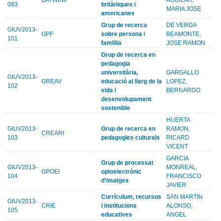
083
britàniques i
MARIA JOSE
americanes
Grup de recerca
DE VERDA
GIUV2013-
GPF
sobre persona i
BEAMONTE,
101
famlilia
JOSE RAMON
Grup de recerca en
pedagogia
universitària,
GARGALLO
GIUV2013-
GREAV
educació al llarg de la
LOPEZ,
102
vida i
BERNARDO
desenvolupament
sostenible
HUERTA
GIUV2013-
Grup de recerca en
RAMON,
CREARI
103
pedagogies culturals
RICARD
VICENT
GARCIA
Grup de processat
GIUV2013-
MONREAL,
GPOEI
optoelectrònic
104
FRANCISCO
d'imatges
JAVIER
Currículum, recursos
SAN MARTIN
GIUV2013-
CRIE
i institucions
ALONSO,
105
educatives
ANGEL