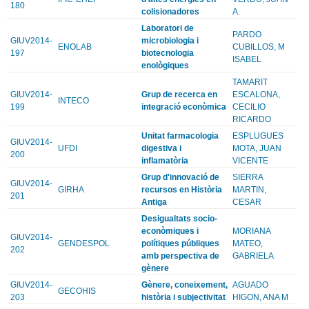
180
colisionadores
A.
Laboratori de
PARDO
GIUV2014-
microbiologia i
ENOLAB
CUBILLOS, M
197
biotecnologia
ISABEL
enològiques
TAMARIT
GIUV2014-
Grup de recerca en
ESCALONA,
INTECO
199
integració econòmica
CECILIO
RICARDO
Unitat farmacologia
ESPLUGUES
GIUV2014-
UFDI
digestiva i
MOTA, JUAN
200
inflamatòria
VICENTE
Grup d'innovació de
SIERRA
GIUV2014-
GIRHA
recursos en Història
MARTIN,
201
Antiga
CESAR
Desigualtats socio-
econòmiques i
MORIANA
GIUV2014-
GENDESPOL
polítiques públiques
MATEO,
202
amb perspectiva de
GABRIELA
gènere
GIUV2014-
Gènere, coneixement,
AGUADO
GECOHIS
203
història i subjectivitat
HIGON, ANA M