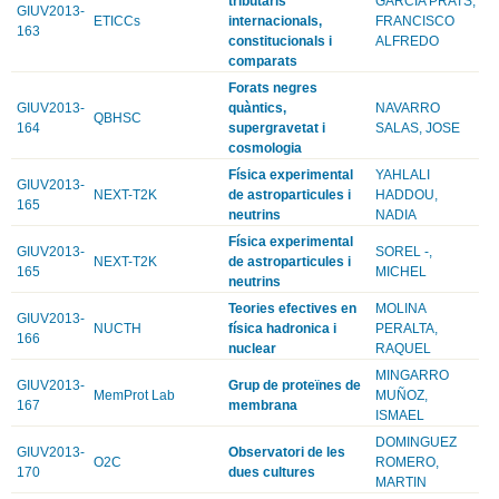
tributaris
GARCIA PRATS,
GIUV2013-
ETICCs
internacionals,
FRANCISCO
163
constitucionals i
ALFREDO
comparats
Forats negres
GIUV2013-
quàntics,
NAVARRO
QBHSC
164
supergravetat i
SALAS, JOSE
cosmologia
Física experimental
YAHLALI
GIUV2013-
NEXT-T2K
de astroparticules i
HADDOU,
165
neutrins
NADIA
Física experimental
GIUV2013-
SOREL -,
NEXT-T2K
de astroparticules i
165
MICHEL
neutrins
Teories efectives en
MOLINA
GIUV2013-
NUCTH
física hadronica i
PERALTA,
166
nuclear
RAQUEL
MINGARRO
GIUV2013-
Grup de proteïnes de
MemProt Lab
MUÑOZ,
167
membrana
ISMAEL
DOMINGUEZ
GIUV2013-
Observatori de les
O2C
ROMERO,
170
dues cultures
MARTIN