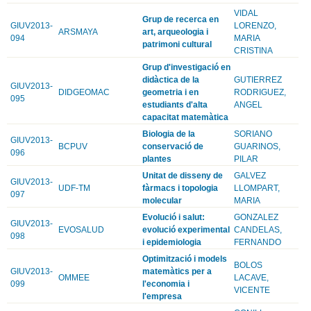
VIDAL
Grup de recerca en
GIUV2013-
LORENZO,
ARSMAYA
art, arqueologia i
094
MARIA
patrimoni cultural
CRISTINA
Grup d'investigació en
didàctica de la
GUTIERREZ
GIUV2013-
DIDGEOMAC
geometria i en
RODRIGUEZ,
095
estudiants d'alta
ANGEL
capacitat matemàtica
Biologia de la
SORIANO
GIUV2013-
BCPUV
conservació de
GUARINOS,
096
plantes
PILAR
Unitat de disseny de
GALVEZ
GIUV2013-
UDF-TM
fàrmacs i topologia
LLOMPART,
097
molecular
MARIA
Evolució i salut:
GONZALEZ
GIUV2013-
EVOSALUD
evolució experimental
CANDELAS,
098
i epidemiologia
FERNANDO
Optimització i models
BOLOS
GIUV2013-
matemàtics per a
OMMEE
LACAVE,
099
l'economia i
VICENTE
l'empresa