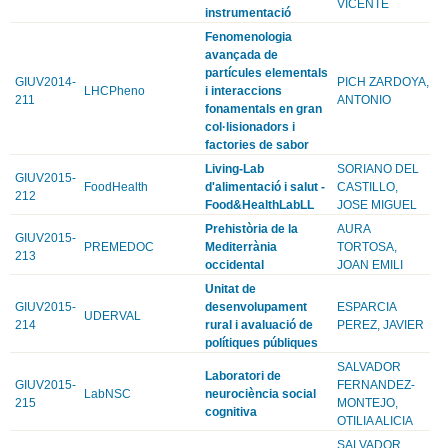
VICENTE
instrumentació
Fenomenologia
avançada de
partícules elementals
GIUV2014-
PICH ZARDOYA,
LHCPheno
i interaccions
211
ANTONIO
fonamentals en gran
col·lisionadors i
factories de sabor
Living-Lab
SORIANO DEL
GIUV2015-
FoodHealth
d'alimentació i salut -
CASTILLO,
212
Food&HealthLabLL
JOSE MIGUEL
Prehistòria de la
AURA
GIUV2015-
PREMEDOC
Mediterrània
TORTOSA,
213
occidental
JOAN EMILI
Unitat de
GIUV2015-
desenvolupament
ESPARCIA
UDERVAL
214
rural i avaluació de
PEREZ, JAVIER
polítiques públiques
SALVADOR
Laboratori de
GIUV2015-
FERNANDEZ-
LabNSC
neurociència social
215
MONTEJO,
cognitiva
OTILIA ALICIA
SALVADOR