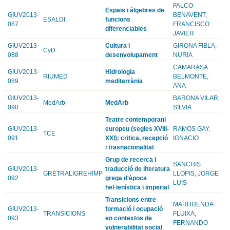
FALCO
Espais i álgebres de
GIUV2013-
BENAVENT,
ESALDI
funcions
087
FRANCISCO
diferenciables
JAVIER
GIUV2013-
Cultura i
GIRONA FIBLA,
CyD
088
desenvolupament
NURIA
CAMARASA
GIUV2013-
Hidrologia
RIUMED
BELMONTE,
089
mediterrània
ANA
GIUV2013-
BARONA VILAR,
MedArb
MedArb
090
SILVIA
Teatre contemporani
GIUV2013-
europeu (segles XVIII-
RAMOS GAY,
TCE
091
XXI): critica, recepció
IGNACIO
i trasnacionalitat
Grup de recerca i
SANCHIS
GIUV2013-
traducció de literatura
GRETRALIGREHIMP
LLOPIS, JORGE
092
grega d'època
LUIS
hel·lenística i imperial
Transicions entre
MARHUENDA
GIUV2013-
formació i ocupació
TRANSICIONS
FLUIXA,
093
en contextos de
FERNANDO
vulnerabilitat social