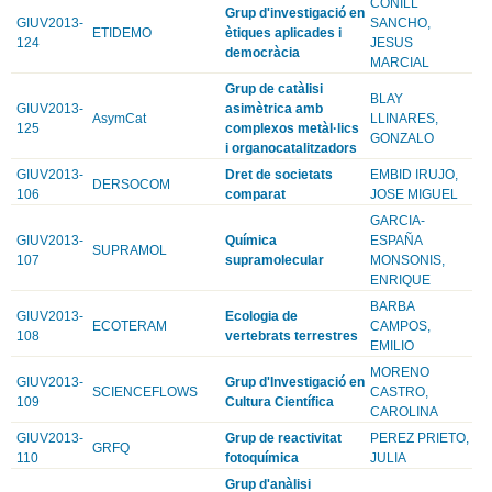
CONILL
Grup d'investigació en
GIUV2013-
SANCHO,
ETIDEMO
ètiques aplicades i
124
JESUS
democràcia
MARCIAL
Grup de catàlisi
BLAY
GIUV2013-
asimètrica amb
AsymCat
LLINARES,
125
complexos metàl·lics
GONZALO
i organocatalitzadors
GIUV2013-
Dret de societats
EMBID IRUJO,
DERSOCOM
106
comparat
JOSE MIGUEL
GARCIA-
GIUV2013-
Química
ESPAÑA
SUPRAMOL
107
supramolecular
MONSONIS,
ENRIQUE
BARBA
GIUV2013-
Ecologia de
ECOTERAM
CAMPOS,
108
vertebrats terrestres
EMILIO
MORENO
GIUV2013-
Grup d'Investigació en
SCIENCEFLOWS
CASTRO,
109
Cultura Científica
CAROLINA
GIUV2013-
Grup de reactivitat
PEREZ PRIETO,
GRFQ
110
fotoquímica
JULIA
Grup d'anàlisi