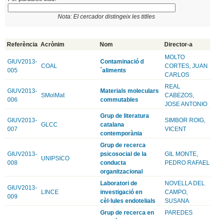
Nota: El cercador distingeix les titlles
Referència
Acrònim
Nom
Director-a
MOLTO
GIUV2013-
Contaminació d
COAL
CORTES, JUAN
005
´aliments
CARLOS
REAL
GIUV2013-
Materials moleculars
SMolMat
CABEZOS,
006
commutables
JOSE ANTONIO
Grup de literatura
GIUV2013-
SIMBOR ROIG,
GLCC
catalana
007
VICENT
contemporània
Grup de recerca
GIUV2013-
psicosocial de la
GIL MONTE,
UNIPSICO
008
conducta
PEDRO RAFAEL
organitzacional
Laboratori de
NOVELLA DEL
GIUV2013-
LINCE
investigació en
CAMPO,
009
cèl·lules endotelials
SUSANA
Grup de recerca en
PAREDES