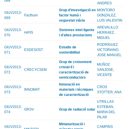
068
ANDRES
Grup d'investigació en
MONTORO
GIUV2013-
Facthum
factor humà i
GONZALEZ,
069
seguretat viària
LUIS VALENTIN
AREVALILLO
GIUV2013-
Sistemes intel·ligents
HiPIS
HERRAEZ,
070
i d'altes prestacions
MIGUEL
RODRIGUEZ
GIUV2013-
Estudis de
ESDESOST
VICTORIANO,
071
sostenibilitat
JOSE MANUEL
Grup de creixement
MUÑOZ
GIUV2013-
cristal·lí i
CRECYCSEM
SANJOSE,
072
caracterització de
VICENTE
semiconductors
Innovació en
GIUV2013-
CROS
INNOMAT
materials i técniques
073
STOTTER, ANA
de caracterització
UTRILLAS
GIUV2013-
ESTEBAN,
GRSV
Grup de radiació solar
074
MARIA DEL
PILAR
Miniaturització i
GIUV2013-
CAMPINS