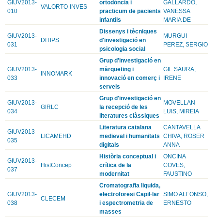
GIUV2013-
ortodòncia i
GALLARDO,
VALORTO-INVES
010
practicum de pacients
VANESSA
infantils
MARIA DE
Dissenys i tècniques
GIUV2013-
MURGUI
DITIPS
d'investigació en
031
PEREZ, SERGIO
psicologia social
Grup d'investigació en
GIUV2013-
màrqueting i
GIL SAURA,
INNOMARK
033
innovació en comerç i
IRENE
serveis
Grup d'investigació en
GIUV2013-
MOVELLAN
GIRLC
la recepció de les
034
LUIS, MIREIA
literatures clàssiques
Literatura catalana
CANTAVELLA
GIUV2013-
LICAMEHD
medieval i humanitats
CHIVA, ROSER
035
digitals
ANNA
Història conceptual i
ONCINA
GIUV2013-
HistConcep
crítica de la
COVES,
037
modernitat
FAUSTINO
Cromatografia liquida,
GIUV2013-
electroforesi Capil·lar
SIMO ALFONSO,
CLECEM
038
i espectrometria de
ERNESTO
masses