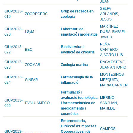
JUAN
SELFA
GIUV2013-
Grup de recerca en
ZOORECERC
ARLANDIS,
019
zoologia
JESUS
MARTINEZ
GIUV2013-
Laboratori de
LSyM
DURA, RAFAEL
020
simulació i modelatge
JAVIER
PEÑA
GIUV2013-
Biodiversitat i
BEC
CANTERO,
022
evolució de cnidaris
ALVARO LUIS
GIUV2013-
RAGA ESTEVE,
ZOOMAR
Zoología marina
023
JUAN ANTONIO
MONTESINOS
GIUV2013-
Farmacologia de la
GINFAR
MEZQUITA,
024
inflamació
MARIA CARMEN
Formulació i
avaluació tecnològica
MERINO
GIUV2013-
EVALUAMECO
i farmacocinètica de
SANJUAN,
025
medicaments i
MATILDE
cosmètics
Emprenedoria,
Direcció d'Empreses
CAMPOS
GIUV2013-
Cooperatives i de