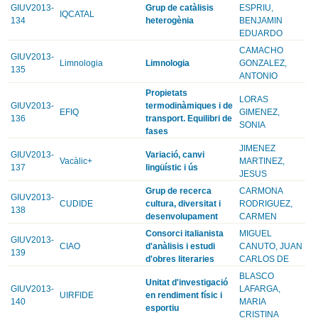
GIUV2013-
Grup de catàlisis
ESPRIU,
IQCATAL
134
heterogènia
BENJAMIN
EDUARDO
CAMACHO
GIUV2013-
Limnologia
Limnologia
GONZALEZ,
135
ANTONIO
Propietats
LORAS
GIUV2013-
termodinàmiques i de
EFIQ
GIMENEZ,
136
transport. Equilibri de
SONIA
fases
JIMENEZ
GIUV2013-
Variació, canvi
Vacàlic+
MARTINEZ,
137
lingüístic i ús
JESUS
Grup de recerca
CARMONA
GIUV2013-
CUDIDE
cultura, diversitat i
RODRIGUEZ,
138
desenvolupament
CARMEN
Consorci italianista
MIGUEL
GIUV2013-
CIAO
d'anàlisis i estudi
CANUTO, JUAN
139
d'obres literaries
CARLOS DE
BLASCO
Unitat d'investigació
GIUV2013-
LAFARGA,
UIRFIDE
en rendiment físic i
140
MARIA
esportiu
CRISTINA