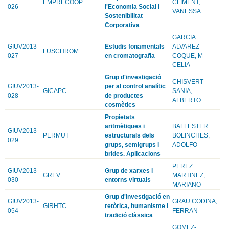
EMPRECOOP
CLIMENT,
026
l'Economia Social i
VANESSA
Sostenibilitat
Corporativa
GARCIA
GIUV2013-
Estudis fonamentals
ALVAREZ-
FUSCHROM
027
en cromatografia
COQUE, M
CELIA
Grup d'investigació
CHISVERT
GIUV2013-
per al control analític
GICAPC
SANIA,
028
de productes
ALBERTO
cosmètics
Propietats
aritmètiques i
BALLESTER
GIUV2013-
PERMUT
estructurals dels
BOLINCHES,
029
grups, semigrups i
ADOLFO
brides. Aplicacions
PEREZ
GIUV2013-
Grup de xarxes i
GREV
MARTINEZ,
030
entorns virtuals
MARIANO
Grup d'investigació en
GIUV2013-
GRAU CODINA,
GIRHTC
retòrica, humanisme i
054
FERRAN
tradició clàssica
GOMEZ-