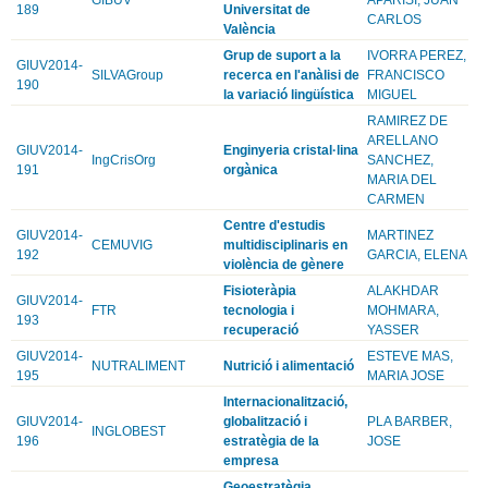
189
Universitat de
CARLOS
València
Grup de suport a la
IVORRA PEREZ,
GIUV2014-
SILVAGroup
recerca en l'anàlisi de
FRANCISCO
190
la variació lingüística
MIGUEL
RAMIREZ DE
ARELLANO
GIUV2014-
Enginyeria cristal·lina
IngCrisOrg
SANCHEZ,
191
orgànica
MARIA DEL
CARMEN
Centre d'estudis
GIUV2014-
MARTINEZ
CEMUVIG
multidisciplinaris en
192
GARCIA, ELENA
violència de gènere
Fisioteràpia
ALAKHDAR
GIUV2014-
FTR
tecnologia i
MOHMARA,
193
recuperació
YASSER
GIUV2014-
ESTEVE MAS,
NUTRALIMENT
Nutrició i alimentació
195
MARIA JOSE
Internacionalització,
GIUV2014-
globalització i
PLA BARBER,
INGLOBEST
196
estratègia de la
JOSE
empresa
Geoestratègia