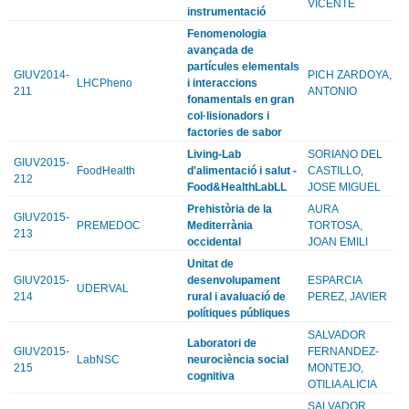
VICENTE
instrumentació
Fenomenologia
avançada de
partícules elementals
GIUV2014-
PICH ZARDOYA,
LHCPheno
i interaccions
211
ANTONIO
fonamentals en gran
col·lisionadors i
factories de sabor
Living-Lab
SORIANO DEL
GIUV2015-
FoodHealth
d'alimentació i salut -
CASTILLO,
212
Food&HealthLabLL
JOSE MIGUEL
Prehistòria de la
AURA
GIUV2015-
PREMEDOC
Mediterrània
TORTOSA,
213
occidental
JOAN EMILI
Unitat de
GIUV2015-
desenvolupament
ESPARCIA
UDERVAL
214
rural i avaluació de
PEREZ, JAVIER
polítiques públiques
SALVADOR
Laboratori de
GIUV2015-
FERNANDEZ-
LabNSC
neurociència social
215
MONTEJO,
cognitiva
OTILIA ALICIA
SALVADOR