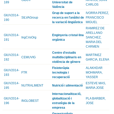
189
Universitat de
CARLOS
València
Grup de suport a la
IVORRA PEREZ,
GIUV2014-
SILVAGroup
recerca en l'anàlisi de
FRANCISCO
190
la variació lingüística
MIGUEL
RAMIREZ DE
ARELLANO
GIUV2014-
Enginyeria cristal·lina
IngCrisOrg
SANCHEZ,
191
orgànica
MARIA DEL
CARMEN
Centre d'estudis
GIUV2014-
MARTINEZ
CEMUVIG
multidisciplinaris en
192
GARCIA, ELENA
violència de gènere
Fisioteràpia
ALAKHDAR
GIUV2014-
FTR
tecnologia i
MOHMARA,
193
recuperació
YASSER
GIUV2014-
ESTEVE MAS,
NUTRALIMENT
Nutrició i alimentació
195
MARIA JOSE
Internacionalització,
GIUV2014-
globalització i
PLA BARBER,
INGLOBEST
196
estratègia de la
JOSE
empresa
Geoestratègia