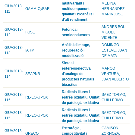
multivariant i
MEDINA
GIUV2013-
GAMM-CyBAR
multicomponent -
HERNANDEZ,
111
qualitat i bioanàlisi
MARIA JOSE
d'alt rendiment
ANDRES BOU,
GIUV2013-
Fotònica i
FOSE
MIGUEL
112
semiconductors
VICENTE
Anàlisi d'imatge,
DOMINGO
GIUV2013-
IARM
recuperació i
ESTEVE, JUAN
113
modelització
DE MATA
Síntesi
estereoselectiva
MARCO
GIUV2013-
SEAPNB
d'anàlegs de
VENTURA,
114
productes naturals
JUAN ALBERTO
bioactius
Radicals lliures i
GIUV2013-
SAEZ TORMO,
RL-EO-UPOX
estrés oxidatiu. Unitat
115
GUILLERMO
de patologìa oxidativa
Radicals lliures i
GIUV2013-
SAEZ TORMO,
RL-EO-UPOX
estrés oxidatiu. Unitat
115
GUILLERMO
de patologìa oxidativa
Estratègia,
CAMISON
GIUV2013-
GRECO
competitivitat i
ZORNOZA,