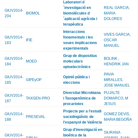
Laboratori d
´investigació en
REAL GARCIA,
GIUV2014-
BIOMOL
biomolècules d
MARIA
204
´aplicació agrícola i
DOLORES
terapèutica
Interaccions
VIVES GARCIA,
GIUV2014-
fonamentals i les
IFIE
OSCAR
183
seues implicacions
MANUEL
experimentals
Grup de dispositius
GIUV2014-
BOLINK ,
MOED
moleculars
184
HENDRIK JAN
optoelectrònics
PAVIA
GIUV2014-
Opinió pública i
GIPEyOP
MIRALLES,
185
eleccions
JOSE MANUEL
Diversitat Microbiana
PUJALTE
GIUV2014-
TAXGEN-PRO
i Taxogenòmica de
DOMARCO, M
187
procariotes
JESUS
Projecte per a l'estudi
GIUV2014-
GOMEZ DEVIS,
PRESEVAL
sociolingüístic de
188
MARIA BEGOÑA
l'espanyol de València
Grup d'investigació en
SIURANA
GIUV2014-
bioètica de la
GIBUV
APARISI, JUAN