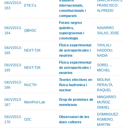
tributaris
GARCIA PRATS,
GIUV2013-
ETICCs
internacionals,
FRANCISCO
163
constitucionals i
ALFREDO
comparats
Forats negres
GIUV2013-
quàntics,
NAVARRO
QBHSC
164
supergravetat i
SALAS, JOSE
cosmologia
Física experimental
YAHLALI
GIUV2013-
NEXT-T2K
de astroparticules i
HADDOU,
165
neutrins
NADIA
Física experimental
GIUV2013-
SOREL -,
NEXT-T2K
de astroparticules i
165
MICHEL
neutrins
Teories efectives en
MOLINA
GIUV2013-
NUCTH
física hadronica i
PERALTA,
166
nuclear
RAQUEL
MINGARRO
GIUV2013-
Grup de proteïnes de
MemProt Lab
MUÑOZ,
167
membrana
ISMAEL
DOMINGUEZ
GIUV2013-
Observatori de les
O2C
ROMERO,
170
dues cultures
MARTIN