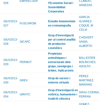
EMPRECOOP
CLIMENT,
026
l'Economia Social i
VANESSA
Sostenibilitat
Corporativa
GARCIA
GIUV2013-
Estudis fonamentals
ALVAREZ-
FUSCHROM
027
en cromatografia
COQUE, M
CELIA
Grup d'investigació
CHISVERT
GIUV2013-
per al control analític
GICAPC
SANIA,
028
de productes
ALBERTO
cosmètics
Propietats
aritmètiques i
BALLESTER
GIUV2013-
PERMUT
estructurals dels
BOLINCHES,
029
grups, semigrups i
ADOLFO
brides. Aplicacions
PEREZ
GIUV2013-
Grup de xarxes i
GREV
MARTINEZ,
030
entorns virtuals
MARIANO
Grup d'investigació en
GIUV2013-
GRAU CODINA,
GIRHTC
retòrica, humanisme i
054
FERRAN
tradició clàssica
GOMEZ-