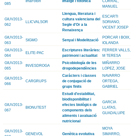
ImaFoton
Imatge i fotonica
CORRAL,
085
MANUEL
Llengua, literatura i
ESCARTI
GIUV2013-
cultura valenciana del
LLICVALSOR
SORIANO,
062
Segle d'Or a la
VICENT JOSEP
Renaixença
GIUV2013-
PORCAR I BOIX,
SIGMO
Senyal i Modelització
063
IOLANDA
GIUV2013-
Escriptures literàries:
FERRER VALLS,
ELITE-PAC
064
patrimoni i actualitat
M TERESA
GIUV2013-
Psicobiología de les
MIÑARRO
INVESDROGA
065
drogodependències
LOPEZ, JOSE
Caràcters i classes
NAVARRO
GIUV2013-
CARGRUPS
de conjugació de
ORTEGA,
066
grups finits
GABRIEL
Estudi d'estabilitat,
biodisponibilitat i
GARCIA
GIUV2013-
efectes biològics de
BIONUTEST
LLATAS,
067
components dels
GUADALUPE
aliments i avaluació
nutricional
MOYA
GIUV2013-
GENEVOL
Genètica evolutiva
SIMARRO,