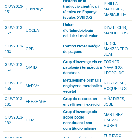
Història de la
PINILLA
GIUV2013-
traducció científica i
Histradcyt
MARTINEZ,
151
tècnica en Espanya
MARIA JULIA
(segles XVIII-XX)
Unitat
GIUV2013-
DIAZ LLOPIS,
UOCEM
d'oftalmobiologia
152
MANUEL JOSE
cel·lular i molecular
FERRE
GIUV2013-
Control biotecnològic
CPB
MANZANERO,
153
de plagues
JUAN
Grup d'investigació en
FORNER
GIUV2013-
GIPTD
patologia i terapèutica
NAVARRO,
154
dentàries
LEOPOLDO
Metabolisme primari i
GIUV2013-
ROS PALAU,
MePiVe
enginyeria metabòlica
155
ROQUE LUIS
vegetal
GIUV2013-
Grup de recerca en
VIÑA RIBES,
FRESHAGE
181
envelliment i exercici
JOSE
Grup d'investigació
MARTINEZ
GIUV2013-
sobre poder
DEM+
DALMAU,
182
constituent i nou
RUBEN
constitucionalisme
FURTADO