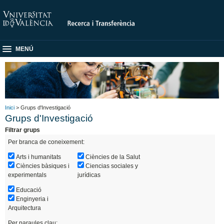
MENÚ
Inici
> Grups d'Investigació
Grups d'Investigació
Filtrar grups
Per branca de coneixement:
Arts i humanitats
Ciències de la Salut
Ciències bàsiques i
Ciencias sociales y
experimentals
jurídicas
Educació
Enginyeria i
Arquitectura
Per paraules clau: