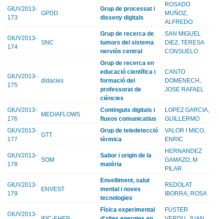
ROSADO
GIUV2013-
Grup de processat i
GPDD
MUÑOZ,
173
disseny digitals
ALFREDO
Grup de recerca de
SAN MIGUEL
GIUV2013-
SNC
tumors del sistema
DIEZ, TERESA
174
nerviós central
CONSUELO
Grup de recerca en
educació científica i
CANTO
GIUV2013-
didacies
formació del
DOMENECH,
175
professorat de
JOSE RAFAEL
ciències
GIUV2013-
Continguts digitals i
LOPEZ GARCIA,
MEDIAFLOWS
176
fluxos comunicatius
GUILLERMO
GIUV2013-
Grup de teledetecció
VALOR I MICO,
GTT
177
tèrmica
ENRIC
HERNANDEZ
GIUV2013-
Sabor i origin de la
SOM
GAMAZO, M
178
matèria
PILAR
Envelliment, salut
GIUV2013-
REDOLAT
ENVEST
mental i noves
179
IBORRA, ROSA
tecnologies
Física experimental
FUSTER
GIUV2013-
IFIC-EHEP
d'altes energies en
VERDU, JUAN