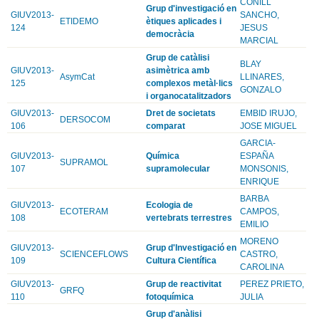
CONILL
Grup d'investigació en
GIUV2013-
SANCHO,
ETIDEMO
ètiques aplicades i
124
JESUS
democràcia
MARCIAL
Grup de catàlisi
BLAY
GIUV2013-
asimètrica amb
AsymCat
LLINARES,
125
complexos metàl·lics
GONZALO
i organocatalitzadors
GIUV2013-
Dret de societats
EMBID IRUJO,
DERSOCOM
106
comparat
JOSE MIGUEL
GARCIA-
GIUV2013-
Química
ESPAÑA
SUPRAMOL
107
supramolecular
MONSONIS,
ENRIQUE
BARBA
GIUV2013-
Ecologia de
ECOTERAM
CAMPOS,
108
vertebrats terrestres
EMILIO
MORENO
GIUV2013-
Grup d'Investigació en
SCIENCEFLOWS
CASTRO,
109
Cultura Científica
CAROLINA
GIUV2013-
Grup de reactivitat
PEREZ PRIETO,
GRFQ
110
fotoquímica
JULIA
Grup d'anàlisi