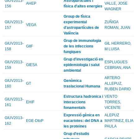
GIUV2013-
Astropartícules i
AHEP
VALLE, JOSE
156
física d'altes energies
WAGNER
Group de física
GIUV2013-
experimental
ZUÑIGA
VEGA
157
d'astropartícules de
ROMAN, JUAN
València
Grup de immunologia
GIUV2013-
GIL HERRERO,
GIIF
de les infeccions
158
M LUISA
fungiques
Grup d'investigació en
GIUV2013-
ESPLUGUES
GIESA
epidemiologia i salut
159
CEBRIAN, ANA
ambiental
ARTERO
GIUV2013-
Genòmica
GT
ALLEPUZ,
160
traslacional Humana
RUBEN DARIO
Estructura hadronica i
VENTO
GIUV2013-
EHIF
interaccions
TORRES,
161
fonamentals
VICENTE
Expressió gènica en
ALEPUZ
GIUV2013-
EGE-DtoP
eucariotes: del DNA a
MARTINEZ, ELIA
162
les proteïnes
PAULA
Grup d'estudis