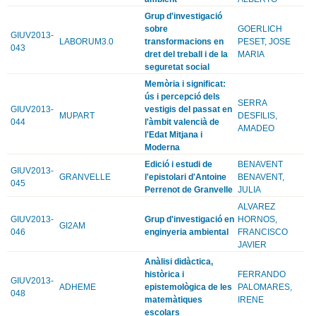
Grup d'investigació
sobre
GOERLICH
GIUV2013-
LABORUM3.0
transformacions en
PESET, JOSE
043
dret del treball i de la
MARIA
seguretat social
Memòria i significat:
ús i percepció dels
SERRA
GIUV2013-
vestigis del passat en
MUPART
DESFILIS,
044
l'àmbit valencià de
AMADEO
l'Edat Mitjana i
Moderna
Edició i estudi de
BENAVENT
GIUV2013-
GRANVELLE
l'epistolari d'Antoine
BENAVENT,
045
Perrenot de Granvelle
JULIA
ALVAREZ
GIUV2013-
Grup d'investigació en
HORNOS,
GI2AM
046
enginyeria ambiental
FRANCISCO
JAVIER
Anàlisi didàctica,
històrica i
FERRANDO
GIUV2013-
ADHEME
epistemològica de les
PALOMARES,
048
matemàtiques
IRENE
escolars