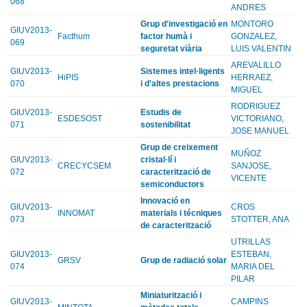
068
ANDRES
Grup d'investigació en
MONTORO
GIUV2013-
Facthum
factor humà i
GONZALEZ,
069
seguretat viària
LUIS VALENTIN
AREVALILLO
GIUV2013-
Sistemes intel·ligents
HiPIS
HERRAEZ,
070
i d'altes prestacions
MIGUEL
RODRIGUEZ
GIUV2013-
Estudis de
ESDESOST
VICTORIANO,
071
sostenibilitat
JOSE MANUEL
Grup de creixement
MUÑOZ
GIUV2013-
cristal·lí i
CRECYCSEM
SANJOSE,
072
caracterització de
VICENTE
semiconductors
Innovació en
GIUV2013-
CROS
INNOMAT
materials i técniques
073
STOTTER, ANA
de caracterització
UTRILLAS
GIUV2013-
ESTEBAN,
GRSV
Grup de radiació solar
074
MARIA DEL
PILAR
Miniaturització i
GIUV2013-
CAMPINS