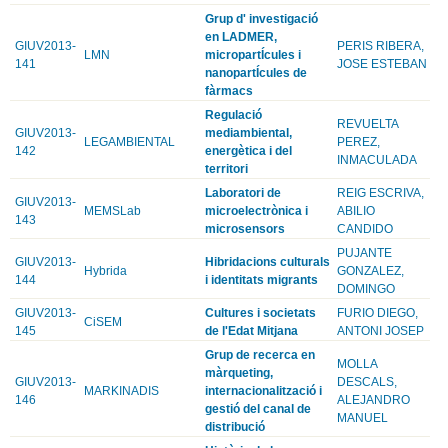
Grup d' investigació
en LADMER,
GIUV2013-
PERIS RIBERA,
LMN
micropartÍcules i
141
JOSE ESTEBAN
nanopartÍcules de
fàrmacs
Regulació
REVUELTA
GIUV2013-
mediambiental,
LEGAMBIENTAL
PEREZ,
142
energètica i del
INMACULADA
territori
Laboratori de
REIG ESCRIVA,
GIUV2013-
MEMSLab
microelectrònica i
ABILIO
143
microsensors
CANDIDO
PUJANTE
GIUV2013-
Hibridacions culturals
Hybrida
GONZALEZ,
144
i identitats migrants
DOMINGO
GIUV2013-
Cultures i societats
FURIO DIEGO,
CiSEM
145
de l'Edat Mitjana
ANTONI JOSEP
Grup de recerca en
MOLLA
màrqueting,
GIUV2013-
DESCALS,
MARKINADIS
internacionalització i
146
ALEJANDRO
gestió del canal de
MANUEL
distribució