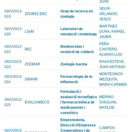
JUAN
SELFA
GIUV2013-
Grup de recerca en
ZOORECERC
ARLANDIS,
019
zoologia
JESUS
MARTINEZ
GIUV2013-
Laboratori de
LSyM
DURA, RAFAEL
020
simulació i modelatge
JAVIER
PEÑA
GIUV2013-
Biodiversitat i
BEC
CANTERO,
022
evolució de cnidaris
ALVARO LUIS
GIUV2013-
RAGA ESTEVE,
ZOOMAR
Zoología marina
023
JUAN ANTONIO
MONTESINOS
GIUV2013-
Farmacologia de la
GINFAR
MEZQUITA,
024
inflamació
MARIA CARMEN
Formulació i
avaluació tecnològica
MERINO
GIUV2013-
EVALUAMECO
i farmacocinètica de
SANJUAN,
025
medicaments i
MATILDE
cosmètics
Emprenedoria,
Direcció d'Empreses
CAMPOS
GIUV2013-
Cooperatives i de