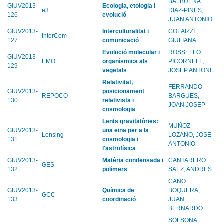
BALBUENA
GIUV2013-
Ecologia, etologia i
e3
DIAZ-PINES,
126
evolució
JUAN ANTONIO
GIUV2013-
Interculturalitat i
COLAIZZI ,
InterCom
127
comunicació
GIULIANA
Evolució molecular i
ROSSELLO
GIUV2013-
EMO
organísmica als
PICORNELL,
129
vegetals
JOSEP ANTONI
Relativitat,
FERRANDO
GIUV2013-
posicionament
REPOCO
BARGUES,
130
relativista i
JOAN JOSEP
cosmologia
Lents gravitatòries:
MUÑOZ
GIUV2013-
una eina per a la
Lensing
LOZANO, JOSE
131
cosmologia i
ANTONIO
l'astrofísica
GIUV2013-
Matèria condensada i
CANTARERO
GES
132
polímers
SAEZ, ANDRES
CANO
GIUV2013-
Química de
BOQUERA,
GCC
133
coordinació
JUAN
BERNARDO
SOLSONA