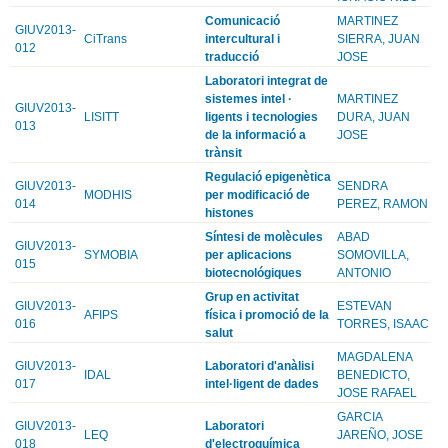
Comunicació
MARTINEZ
GIUV2013-
CiTrans
intercultural i
SIERRA, JUAN
012
traducció
JOSE
Laboratori integrat de
sistemes intel ·
MARTINEZ
GIUV2013-
LISITT
ligents i tecnologies
DURA, JUAN
013
de la informació a
JOSE
trànsit
Regulació epigenètica
GIUV2013-
SENDRA
MODHIS
per modificació de
014
PEREZ, RAMON
histones
Síntesi de molècules
ABAD
GIUV2013-
SYMOBIA
per aplicacions
SOMOVILLA,
015
biotecnológiques
ANTONIO
Grup en activitat
GIUV2013-
ESTEVAN
AFIPS
física i promoció de la
016
TORRES, ISAAC
salut
MAGDALENA
GIUV2013-
Laboratori d'anàlisi
IDAL
BENEDICTO,
017
intel·ligent de dades
JOSE RAFAEL
GARCIA
GIUV2013-
Laboratori
LEQ
JAREÑO, JOSE
018
d'electroquímica