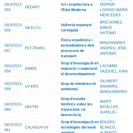
GIUV2013-
Art i arquitectura a
FERRER
GEOART
055
l'Edat Moderna
LOZANO, MARIA
MERCEDES
BRIZ GOMEZ,
GIUV2013-
València espanyol
Val.Es.Co.
EMILIO
056
col·loquial
ANTONIO
Física estadística i
MANZANARES
GIUV2013-
termodinàmica dels
FET-TRANS
ANDREU, JOSE
057
processos de
ANTONIO
transport
Grup d'investigació en
GIUV2013-
LACOMBA
InMIDE
migració i cooperació
058
VAZQUEZ, JOAN
al desenvolupament
GILABERT
GIUV2013-
Grup de teledetecció
UV-ERS
NAVARRO,
059
ambiental
MARIA AMPARO
Grup d'estudis
MARTI
GIUV2013-
històrics sobre les
GEHTID
BATALLER,
060
transicions i la
AURELIO
democràcia
Grup d'investigació en
BOUZAS
GIUV2013-
CALAGUA-UV
tecnologies del medi
BLANCO,
061
ambient
ALBERTO