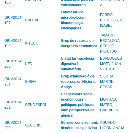
180
colisionadores
A.
Laboratori de
PARDO
GIUV2014-
microbiologia i
ENOLAB
CUBILLOS, M
197
biotecnologia
ISABEL
enològiques
TAMARIT
GIUV2014-
Grup de recerca en
ESCALONA,
INTECO
199
integració econòmica
CECILIO
RICARDO
Unitat farmacologia
ESPLUGUES
GIUV2014-
UFDI
digestiva i
MOTA, JUAN
200
inflamatòria
VICENTE
Grup d'innovació de
SIERRA
GIUV2014-
GIRHA
recursos en Història
MARTIN,
201
Antiga
CESAR
Desigualtats socio-
econòmiques i
MORIANA
GIUV2014-
GENDESPOL
polítiques públiques
MATEO,
202
amb perspectiva de
GABRIELA
gènere
GIUV2014-
Gènere, coneixement,
AGUADO
GECOHIS
203
història i subjectivitat
HIGON, ANA M