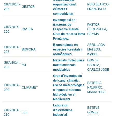
GIUV2014-
organitzacional,
PUIG BLANCO,
GESTOR
205
clústers i
FRANCISCO
competitivitat
Investigació en
trastorns de
PASTOR
GIUV2014-
INVTEA
l'espectre autista.
CEREZUELA,
206
Grup de recerca Inma
GEMMA
Fernández.
Biotecnologia en
ARRILLAGA
GIUV2014-
BIOFORA
espècies forestals i
MATEOS,
207
aromàtiques
ISABEL
Materials moleculars
GOMEZ
GIUV2014-
M4
multifuncionals
GARCIA,
208
modulables
CARLOS JOSE
Grup d´investigació
del canvi climàtic,
ESTRELA
GIUV2014-
riscos meteorològics
CLIMAMET
NAVARRO,
209
e inputs al sistema
MARIA JOSE
hidrològic en el
Mediterrani
Laboratori
ESTEVE
GIUV2014-
d'electrònica
LEII
GOMEZ,
210
industrial i