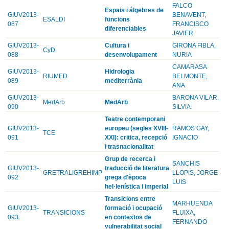
FALCO
Espais i álgebres de
GIUV2013-
BENAVENT,
ESALDI
funcions
087
FRANCISCO
diferenciables
JAVIER
GIUV2013-
Cultura i
GIRONA FIBLA,
CyD
088
desenvolupament
NURIA
CAMARASA
GIUV2013-
Hidrologia
RIUMED
BELMONTE,
089
mediterrània
ANA
GIUV2013-
BARONA VILAR,
MedArb
MedArb
090
SILVIA
Teatre contemporani
GIUV2013-
europeu (segles XVIII-
RAMOS GAY,
TCE
091
XXI): critica, recepció
IGNACIO
i trasnacionalitat
Grup de recerca i
SANCHIS
GIUV2013-
traducció de literatura
GRETRALIGREHIMP
LLOPIS, JORGE
092
grega d'època
LUIS
hel·lenística i imperial
Transicions entre
MARHUENDA
GIUV2013-
formació i ocupació
TRANSICIONS
FLUIXA,
093
en contextos de
FERNANDO
vulnerabilitat social