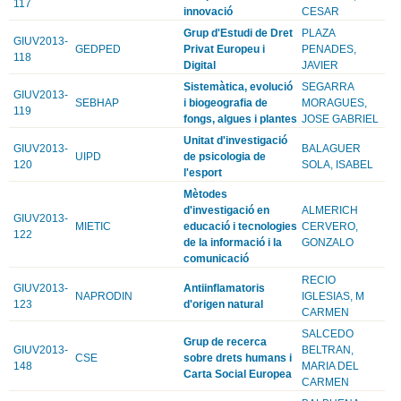
117
innovació
CESAR
Grup d'Estudi de Dret
PLAZA
GIUV2013-
GEDPED
Privat Europeu i
PENADES,
118
Digital
JAVIER
Sistemàtica, evolució
SEGARRA
GIUV2013-
SEBHAP
i biogeografia de
MORAGUES,
119
fongs, algues i plantes
JOSE GABRIEL
Unitat d'investigació
GIUV2013-
BALAGUER
UIPD
de psicologia de
120
SOLA, ISABEL
l'esport
Mètodes
d'investigació en
ALMERICH
GIUV2013-
MIETIC
educació i tecnologies
CERVERO,
122
de la informació i la
GONZALO
comunicació
RECIO
GIUV2013-
Antiinflamatoris
NAPRODIN
IGLESIAS, M
123
d'origen natural
CARMEN
SALCEDO
Grup de recerca
GIUV2013-
BELTRAN,
CSE
sobre drets humans i
148
MARIA DEL
Carta Social Europea
CARMEN