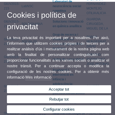
Laboratori de
GIUV2015-
FERNANDEZ-
LabNSC
neurociència social
215
MONTEJO,
cognitiva
Cookies i política de
OTILIA ALICIA
GUARDIA
GIUV2015-
Solucions i innovació
SOLINQUIANA
CIRUGEDA,
privacitat
216
en química analítica
MIGUEL DE LA
Grup de recerca i
PARRA
La teva privacitat és important per a nosaltres. Per això,
GIUV2015-
d'innovació en
SOCIAL(S)
MONSERRAT,
t'informem que utilitzem cookies pròpies i de tercers per a
217
educació geogràfica i
DAVID
històrica
realitzar anàlisis d'ús i mesurament de la nostra pàgina web
amb la finalitat de personalitzar continguts,així com
SOBRINO
GIUV2015-
UCG
Unitat de canvi global
RODRIGUEZ,
proporcionar funcionalitats a les xarxes socials o analitzar el
235
JOSE ANTONIO
nostre trànsit. Per a continuar accepta o modifica la
Avaluació i
configuració de les nostres cookies. Per a obtenir més
intervenció en
informació
Més informació
infància i
adolescència:
GIUV2015-
SAMPER
EVAIN
Variables
Acceptar tot
236
GARCIA, PAULA
psicosocioeducatives
i emocionals
Rebutjar tot
implicades en la
conducta prosocial
Configurar cookies
GIUV2015-
Neurofarmacologia de
POLACHE