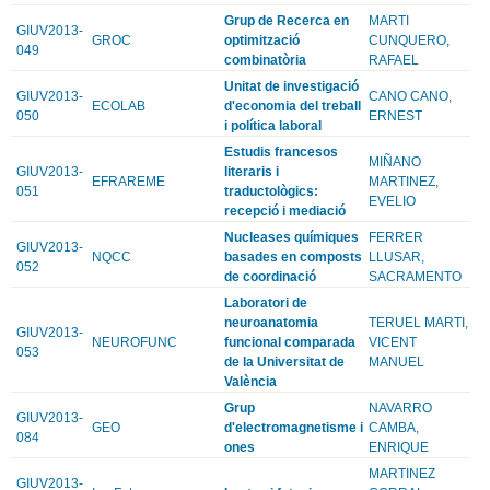
Grup de Recerca en
MARTI
GIUV2013-
GROC
optimització
CUNQUERO,
049
combinatòria
RAFAEL
Unitat de investigació
GIUV2013-
CANO CANO,
ECOLAB
d'economia del treball
050
ERNEST
i política laboral
Estudis francesos
MIÑANO
GIUV2013-
literaris i
EFRAREME
MARTINEZ,
051
traductològics:
EVELIO
recepció i mediació
Nucleases químiques
FERRER
GIUV2013-
NQCC
basades en composts
LLUSAR,
052
de coordinació
SACRAMENTO
Laboratori de
neuroanatomia
TERUEL MARTI,
GIUV2013-
NEUROFUNC
funcional comparada
VICENT
053
de la Universitat de
MANUEL
València
Grup
NAVARRO
GIUV2013-
GEO
d'electromagnetisme i
CAMBA,
084
ones
ENRIQUE
MARTINEZ
GIUV2013-