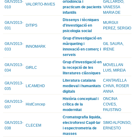
GIUV2013-
ortodòncia i
GALLARDO,
VALORTO-INVES
010
practicum de pacients
VANESSA
infantils
MARIA DE
Dissenys i tècniques
GIUV2013-
MURGUI
DITIPS
d'investigació en
031
PEREZ, SERGIO
psicologia social
Grup d'investigació en
GIUV2013-
màrqueting i
GIL SAURA,
INNOMARK
033
innovació en comerç i
IRENE
serveis
Grup d'investigació en
GIUV2013-
MOVELLAN
GIRLC
la recepció de les
034
LUIS, MIREIA
literatures clàssiques
Literatura catalana
CANTAVELLA
GIUV2013-
LICAMEHD
medieval i humanitats
CHIVA, ROSER
035
digitals
ANNA
Història conceptual i
ONCINA
GIUV2013-
HistConcep
crítica de la
COVES,
037
modernitat
FAUSTINO
Cromatografia liquida,
GIUV2013-
electroforesi Capil·lar
SIMO ALFONSO,
CLECEM
038
i espectrometria de
ERNESTO
masses