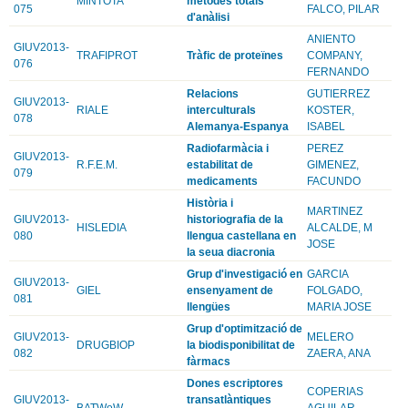
MINTOTA
mètodes totals
075
FALCO, PILAR
d'anàlisi
ANIENTO
GIUV2013-
TRAFIPROT
Tràfic de proteïnes
COMPANY,
076
FERNANDO
Relacions
GUTIERREZ
GIUV2013-
RIALE
interculturals
KOSTER,
078
Alemanya-Espanya
ISABEL
Radiofarmàcia i
PEREZ
GIUV2013-
R.F.E.M.
estabilitat de
GIMENEZ,
079
medicaments
FACUNDO
Història i
MARTINEZ
GIUV2013-
historiografia de la
HISLEDIA
ALCALDE, M
080
llengua castellana en
JOSE
la seua diacronia
Grup d'investigació en
GARCIA
GIUV2013-
GIEL
ensenyament de
FOLGADO,
081
llengües
MARIA JOSE
Grup d'optimització de
GIUV2013-
MELERO
DRUGBIOP
la biodisponibilitat de
082
ZAERA, ANA
fàrmacs
Dones escriptores
COPERIAS
GIUV2013-
transatlàntiques
BATWoW
AGUILAR,