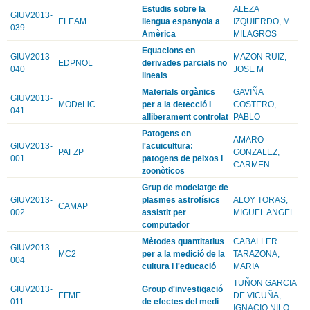
Estudis sobre la
ALEZA
GIUV2013-
ELEAM
llengua espanyola a
IZQUIERDO, M
039
Amèrica
MILAGROS
Equacions en
GIUV2013-
MAZON RUIZ,
EDPNOL
derivades parcials no
040
JOSE M
lineals
Materials orgànics
GAVIÑA
GIUV2013-
MODeLiC
per a la detecció i
COSTERO,
041
alliberament controlat
PABLO
Patogens en
AMARO
GIUV2013-
l'acuicultura:
PAFZP
GONZALEZ,
001
patogens de peixos i
CARMEN
zoonòticos
Grup de modelatge de
GIUV2013-
plasmes astrofísics
ALOY TORAS,
CAMAP
002
assistit per
MIGUEL ANGEL
computador
Mètodes quantitatius
CABALLER
GIUV2013-
MC2
per a la medició de la
TARAZONA,
004
cultura i l'educació
MARIA
TUÑON GARCIA
GIUV2013-
Group d'investigació
EFME
DE VICUÑA,
011
de efectes del medi
IGNACIO NILO