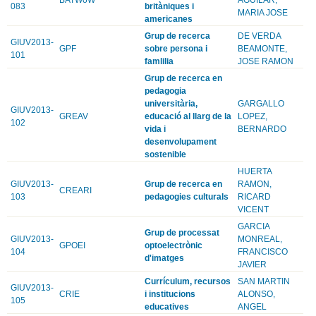
083
britàniques i
MARIA JOSE
americanes
Grup de recerca
DE VERDA
GIUV2013-
GPF
sobre persona i
BEAMONTE,
101
famlilia
JOSE RAMON
Grup de recerca en
pedagogia
universitària,
GARGALLO
GIUV2013-
GREAV
educació al llarg de la
LOPEZ,
102
vida i
BERNARDO
desenvolupament
sostenible
HUERTA
GIUV2013-
Grup de recerca en
RAMON,
CREARI
103
pedagogies culturals
RICARD
VICENT
GARCIA
Grup de processat
GIUV2013-
MONREAL,
GPOEI
optoelectrònic
104
FRANCISCO
d'imatges
JAVIER
Currículum, recursos
SAN MARTIN
GIUV2013-
CRIE
i institucions
ALONSO,
105
educatives
ANGEL