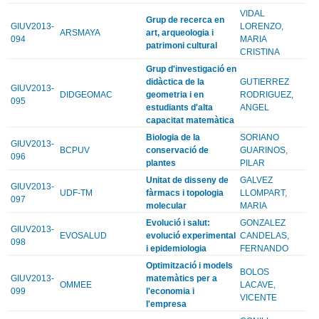
VIDAL
Grup de recerca en
GIUV2013-
LORENZO,
ARSMAYA
art, arqueologia i
094
MARIA
patrimoni cultural
CRISTINA
Grup d'investigació en
didàctica de la
GUTIERREZ
GIUV2013-
DIDGEOMAC
geometria i en
RODRIGUEZ,
095
estudiants d'alta
ANGEL
capacitat matemàtica
Biologia de la
SORIANO
GIUV2013-
BCPUV
conservació de
GUARINOS,
096
plantes
PILAR
Unitat de disseny de
GALVEZ
GIUV2013-
UDF-TM
fàrmacs i topologia
LLOMPART,
097
molecular
MARIA
Evolució i salut:
GONZALEZ
GIUV2013-
EVOSALUD
evolució experimental
CANDELAS,
098
i epidemiologia
FERNANDO
Optimització i models
BOLOS
GIUV2013-
matemàtics per a
OMMEE
LACAVE,
099
l'economia i
VICENTE
l'empresa