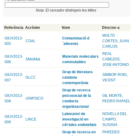
Nota: El cercador distingeix les titlles
Referència
Acrònim
Nom
Director-a
MOLTO
GIUV2013-
Contaminació d
COAL
CORTES, JUAN
005
´aliments
CARLOS
REAL
GIUV2013-
Materials moleculars
SMolMat
CABEZOS,
006
commutables
JOSE ANTONIO
Grup de literatura
GIUV2013-
SIMBOR ROIG,
GLCC
catalana
007
VICENT
contemporània
Grup de recerca
GIUV2013-
psicosocial de la
GIL MONTE,
UNIPSICO
008
conducta
PEDRO RAFAEL
organitzacional
Laboratori de
NOVELLA DEL
GIUV2013-
LINCE
investigació en
CAMPO,
009
cèl·lules endotelials
SUSANA
Grup de recerca en
PAREDES