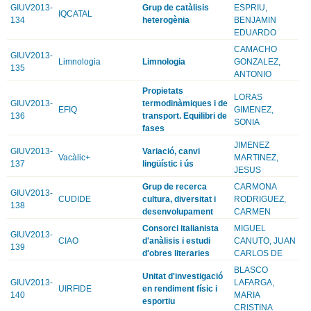
GIUV2013-
Grup de catàlisis
ESPRIU,
IQCATAL
134
heterogènia
BENJAMIN
EDUARDO
CAMACHO
GIUV2013-
Limnologia
Limnologia
GONZALEZ,
135
ANTONIO
Propietats
LORAS
GIUV2013-
termodinàmiques i de
EFIQ
GIMENEZ,
136
transport. Equilibri de
SONIA
fases
JIMENEZ
GIUV2013-
Variació, canvi
Vacàlic+
MARTINEZ,
137
lingüístic i ús
JESUS
Grup de recerca
CARMONA
GIUV2013-
CUDIDE
cultura, diversitat i
RODRIGUEZ,
138
desenvolupament
CARMEN
Consorci italianista
MIGUEL
GIUV2013-
CIAO
d'anàlisis i estudi
CANUTO, JUAN
139
d'obres literaries
CARLOS DE
BLASCO
Unitat d'investigació
GIUV2013-
LAFARGA,
UIRFIDE
en rendiment físic i
140
MARIA
esportiu
CRISTINA