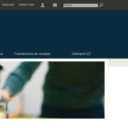
ENGLISH
DIRECTORI
USER
CONTACTE
sa
Transferència de resultats
UVemprén