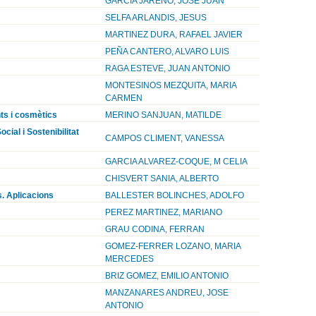
GARCIA JAREÑO, JOSE JUAN
SELFA ARLANDIS, JESUS
MARTINEZ DURA, RAFAEL JAVIER
PEÑA CANTERO, ALVARO LUIS
RAGA ESTEVE, JUAN ANTONIO
MONTESINOS MEZQUITA, MARIA
CARMEN
ts i cosmètics
MERINO SANJUAN, MATILDE
ial i Sostenibilitat
CAMPOS CLIMENT, VANESSA
GARCIA ALVAREZ-COQUE, M CELIA
CHISVERT SANIA, ALBERTO
s. Aplicacions
BALLESTER BOLINCHES, ADOLFO
PEREZ MARTINEZ, MARIANO
GRAU CODINA, FERRAN
GOMEZ-FERRER LOZANO, MARIA
MERCEDES
BRIZ GOMEZ, EMILIO ANTONIO
MANZANARES ANDREU, JOSE
ANTONIO