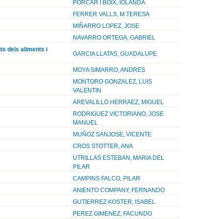
PORCAR I BOIX, IOLANDA
FERRER VALLS, M TERESA
MIÑARRO LOPEZ, JOSE
NAVARRO ORTEGA, GABRIEL
ts dels aliments i
GARCIA LLATAS, GUADALUPE
MOYA SIMARRO, ANDRES
MONTORO GONZALEZ, LUIS
VALENTIN
AREVALILLO HERRAEZ, MIGUEL
RODRIGUEZ VICTORIANO, JOSE
MANUEL
MUÑOZ SANJOSE, VICENTE
CROS STOTTER, ANA
UTRILLAS ESTEBAN, MARIA DEL
PILAR
CAMPINS FALCO, PILAR
ANIENTO COMPANY, FERNANDO
GUTIERREZ KOSTER, ISABEL
PEREZ GIMENEZ, FACUNDO