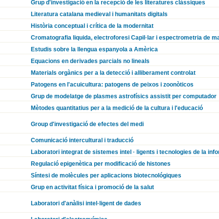
Grup d'investigació en la recepció de les literatures clàssiques
Literatura catalana medieval i humanitats digitals
Història conceptual i crítica de la modernitat
Cromatografia liquida, electroforesi Capil·lar i espectrometria de 
Estudis sobre la llengua espanyola a Amèrica
Equacions en derivades parcials no lineals
Materials orgànics per a la detecció i alliberament controlat
Patogens en l'acuicultura: patogens de peixos i zoonòticos
Grup de modelatge de plasmes astrofísics assistit per computador
Mètodes quantitatius per a la medició de la cultura i l'educació
Group d'investigació de efectes del medi
Comunicació intercultural i traducció
Laboratori integrat de sistemes intel · ligents i tecnologies de la inf
Regulació epigenètica per modificació de histones
Síntesi de molècules per aplicacions biotecnológiques
Grup en activitat física i promoció de la salut
Laboratori d'anàlisi intel·ligent de dades