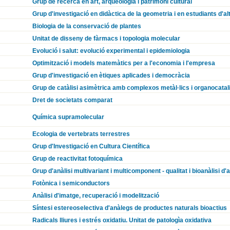
Grup de recerca en art, arqueologia i patrimoni cultural
Grup d'investigació en didàctica de la geometria i en estudiants d'a
Biologia de la conservació de plantes
Unitat de disseny de fàrmacs i topologia molecular
Evolució i salut: evolució experimental i epidemiologia
Optimització i models matemàtics per a l'economia i l'empresa
Grup d'investigació en ètiques aplicades i democràcia
Grup de catàlisi asimètrica amb complexos metàl·lics i organocatal
Dret de societats comparat
Química supramolecular
Ecologia de vertebrats terrestres
Grup d'Investigació en Cultura Científica
Grup de reactivitat fotoquímica
Grup d'anàlisi multivariant i multicomponent - qualitat i bioanàlisi d'
Fotònica i semiconductors
Anàlisi d'imatge, recuperació i modelització
Síntesi estereoselectiva d'anàlegs de productes naturals bioactius
Radicals lliures i estrés oxidatiu. Unitat de patologìa oxidativa