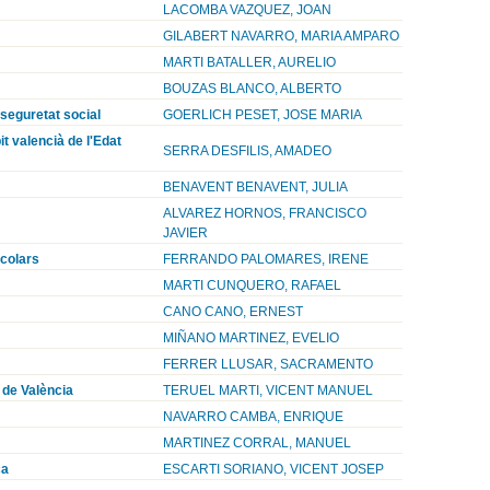
LACOMBA VAZQUEZ, JOAN
GILABERT NAVARRO, MARIA AMPARO
MARTI BATALLER, AURELIO
BOUZAS BLANCO, ALBERTO
 seguretat social
GOERLICH PESET, JOSE MARIA
it valencià de l'Edat
SERRA DESFILIS, AMADEO
BENAVENT BENAVENT, JULIA
ALVAREZ HORNOS, FRANCISCO
JAVIER
scolars
FERRANDO PALOMARES, IRENE
MARTI CUNQUERO, RAFAEL
CANO CANO, ERNEST
MIÑANO MARTINEZ, EVELIO
FERRER LLUSAR, SACRAMENTO
 de València
TERUEL MARTI, VICENT MANUEL
NAVARRO CAMBA, ENRIQUE
MARTINEZ CORRAL, MANUEL
ça
ESCARTI SORIANO, VICENT JOSEP