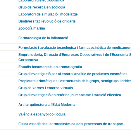
Laboratori d'electroquímica
Grup de recerca en zoologia
Laboratori de simulació i modelatge
Biodiversitat i evolució de cnidaris
Zoología marina
Farmacologia de la inflamació
Formulació i avaluació tecnològica i farmacocinètica de medicamen
Emprenedoria, Direcció d'Empreses Cooperatives i de l'Economia Soc
Corporativa
Estudis fonamentals en cromatografia
Grup d'investigació per al control analític de productes cosmètics
Propietats aritmètiques i estructurals dels grups, semigrups i bride
Grup de xarxes i entorns virtuals
Grup d'investigació en retòrica, humanisme i tradició clàssica
Art i arquitectura a l'Edat Moderna
València espanyol col·loquial
Física estadística i termodinàmica dels processos de transport