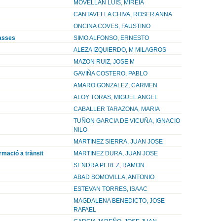
MOVELLAN LUIS, MIREIA
CANTAVELLA CHIVA, ROSER ANNA
ONCINA COVES, FAUSTINO
masses
SIMO ALFONSO, ERNESTO
ALEZA IZQUIERDO, M MILAGROS
MAZON RUIZ, JOSE M
GAVIÑA COSTERO, PABLO
AMARO GONZALEZ, CARMEN
ALOY TORAS, MIGUEL ANGEL
CABALLER TARAZONA, MARIA
TUÑON GARCIA DE VICUÑA, IGNACIO
NILO
MARTINEZ SIERRA, JUAN JOSE
ormació a trànsit
MARTINEZ DURA, JUAN JOSE
SENDRA PEREZ, RAMON
ABAD SOMOVILLA, ANTONIO
ESTEVAN TORRES, ISAAC
MAGDALENA BENEDICTO, JOSE
RAFAEL