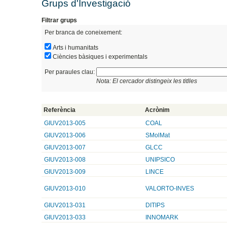
Grups d'Investigació
Filtrar grups
Per branca de coneixement:
Arts i humanitats
Ciències bàsiques i experimentals
Per paraules clau:
Nota: El cercador distingeix les titlles
Referència
Acrònim
GIUV2013-005
COAL
GIUV2013-006
SMolMat
GIUV2013-007
GLCC
GIUV2013-008
UNIPSICO
GIUV2013-009
LINCE
GIUV2013-010
VALORTO-INVES
GIUV2013-031
DITIPS
GIUV2013-033
INNOMARK