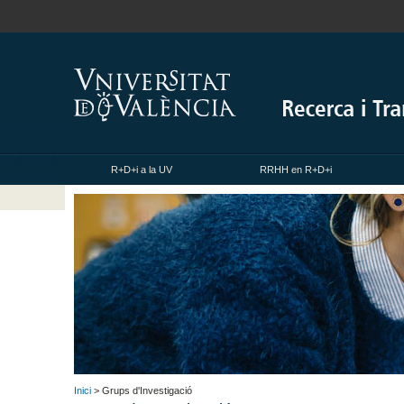
R+D+i a la UV
RRHH en R+D+i
Inici
> Grups d'Investigació