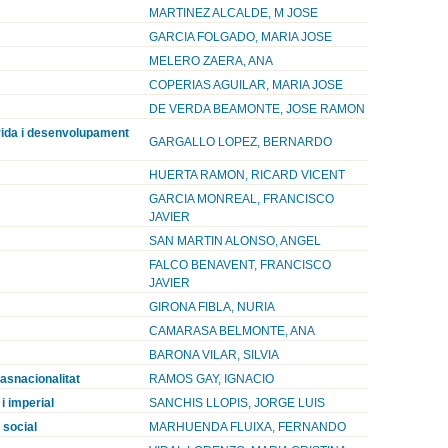
MARTINEZ ALCALDE, M JOSE
GARCIA FOLGADO, MARIA JOSE
MELERO ZAERA, ANA
COPERIAS AGUILAR, MARIA JOSE
DE VERDA BEAMONTE, JOSE RAMON
 vida i desenvolupament
GARGALLO LOPEZ, BERNARDO
HUERTA RAMON, RICARD VICENT
GARCIA MONREAL, FRANCISCO
JAVIER
SAN MARTIN ALONSO, ANGEL
FALCO BENAVENT, FRANCISCO
JAVIER
GIRONA FIBLA, NURIA
CAMARASA BELMONTE, ANA
BARONA VILAR, SILVIA
rasnacionalitat
RAMOS GAY, IGNACIO
i imperial
SANCHIS LLOPIS, JORGE LUIS
 social
MARHUENDA FLUIXA, FERNANDO