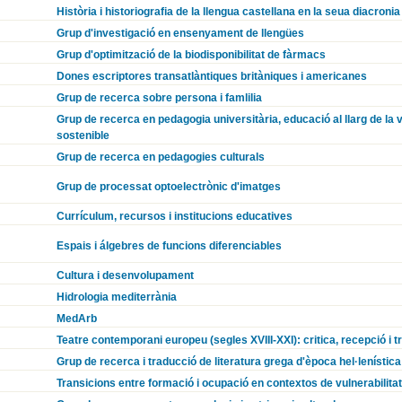
Història i historiografia de la llengua castellana en la seua diacronia
Grup d'investigació en ensenyament de llengües
Grup d'optimització de la biodisponibilitat de fàrmacs
Dones escriptores transatlàntiques britàniques i americanes
Grup de recerca sobre persona i famlilia
Grup de recerca en pedagogia universitària, educació al llarg de la
sostenible
Grup de recerca en pedagogies culturals
Grup de processat optoelectrònic d'imatges
Currículum, recursos i institucions educatives
Espais i álgebres de funcions diferenciables
Cultura i desenvolupament
Hidrologia mediterrània
MedArb
Teatre contemporani europeu (segles XVIII-XXI): critica, recepció i t
Grup de recerca i traducció de literatura grega d'època hel·lenística 
Transicions entre formació i ocupació en contextos de vulnerabilitat