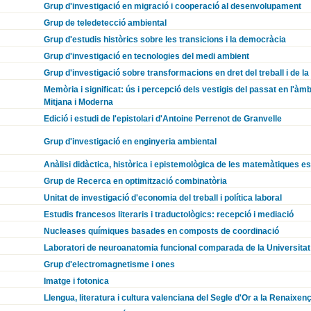
Grup d'investigació en migració i cooperació al desenvolupament
Grup de teledetecció ambiental
Grup d'estudis històrics sobre les transicions i la democràcia
Grup d'investigació en tecnologies del medi ambient
Grup d'investigació sobre transformacions en dret del treball i de la
Memòria i significat: ús i percepció dels vestigis del passat en l'àmb
Mitjana i Moderna
Edició i estudi de l'epistolari d'Antoine Perrenot de Granvelle
Grup d'investigació en enginyeria ambiental
Anàlisi didàctica, històrica i epistemològica de les matemàtiques e
Grup de Recerca en optimització combinatòria
Unitat de investigació d'economia del treball i política laboral
Estudis francesos literaris i traductològics: recepció i mediació
Nucleases químiques basades en composts de coordinació
Laboratori de neuroanatomia funcional comparada de la Universitat
Grup d'electromagnetisme i ones
Imatge i fotonica
Llengua, literatura i cultura valenciana del Segle d'Or a la Renaixen