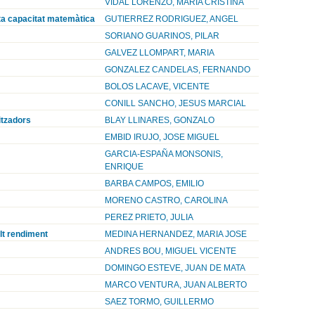
VIDAL LORENZO, MARIA CRISTINA
lta capacitat matemàtica
GUTIERREZ RODRIGUEZ, ANGEL
SORIANO GUARINOS, PILAR
GALVEZ LLOMPART, MARIA
GONZALEZ CANDELAS, FERNANDO
BOLOS LACAVE, VICENTE
CONILL SANCHO, JESUS MARCIAL
itzadors
BLAY LLINARES, GONZALO
EMBID IRUJO, JOSE MIGUEL
GARCIA-ESPAÑA MONSONIS,
ENRIQUE
BARBA CAMPOS, EMILIO
MORENO CASTRO, CAROLINA
PEREZ PRIETO, JULIA
alt rendiment
MEDINA HERNANDEZ, MARIA JOSE
ANDRES BOU, MIGUEL VICENTE
DOMINGO ESTEVE, JUAN DE MATA
MARCO VENTURA, JUAN ALBERTO
SAEZ TORMO, GUILLERMO