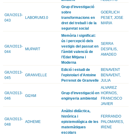
Grup d'investigació
sobre
GOERLICH
GIUV2013-
LABORUM3.0
transformacions en
PESET, JOSE
043
dret del treball i de la
MARIA
seguretat social
Memòria i significat:
ús i percepció dels
SERRA
GIUV2013-
vestigis del passat en
MUPART
DESFILIS,
044
l'àmbit valencià de
AMADEO
l'Edat Mitjana i
Moderna
Edició i estudi de
BENAVENT
GIUV2013-
GRANVELLE
l'epistolari d'Antoine
BENAVENT,
045
Perrenot de Granvelle
JULIA
ALVAREZ
GIUV2013-
Grup d'investigació en
HORNOS,
GI2AM
046
enginyeria ambiental
FRANCISCO
JAVIER
Anàlisi didàctica,
històrica i
FERRANDO
GIUV2013-
ADHEME
epistemològica de les
PALOMARES,
048
matemàtiques
IRENE
escolars