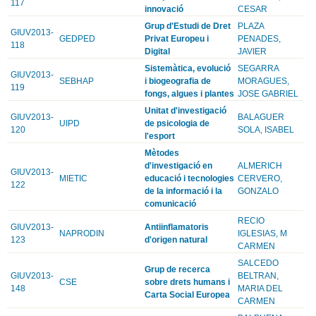
117
innovació
CESAR
Grup d'Estudi de Dret
PLAZA
GIUV2013-
GEDPED
Privat Europeu i
PENADES,
118
Digital
JAVIER
Sistemàtica, evolució
SEGARRA
GIUV2013-
SEBHAP
i biogeografia de
MORAGUES,
119
fongs, algues i plantes
JOSE GABRIEL
Unitat d'investigació
GIUV2013-
BALAGUER
UIPD
de psicologia de
120
SOLA, ISABEL
l'esport
Mètodes
d'investigació en
ALMERICH
GIUV2013-
MIETIC
educació i tecnologies
CERVERO,
122
de la informació i la
GONZALO
comunicació
RECIO
GIUV2013-
Antiinflamatoris
NAPRODIN
IGLESIAS, M
123
d'origen natural
CARMEN
SALCEDO
Grup de recerca
GIUV2013-
BELTRAN,
CSE
sobre drets humans i
148
MARIA DEL
Carta Social Europea
CARMEN