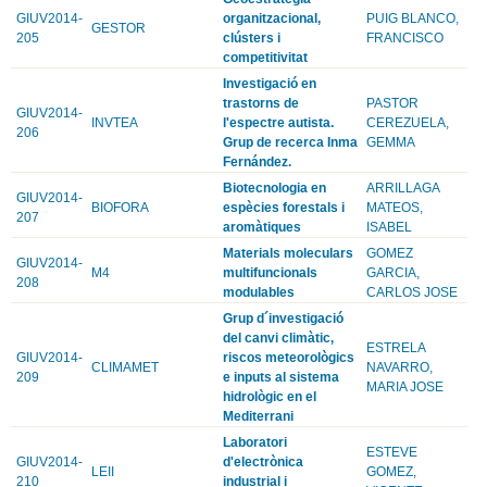
GIUV2014-
organitzacional,
PUIG BLANCO,
GESTOR
205
clústers i
FRANCISCO
competitivitat
Investigació en
trastorns de
PASTOR
GIUV2014-
INVTEA
l'espectre autista.
CEREZUELA,
206
Grup de recerca Inma
GEMMA
Fernández.
Biotecnologia en
ARRILLAGA
GIUV2014-
BIOFORA
espècies forestals i
MATEOS,
207
aromàtiques
ISABEL
Materials moleculars
GOMEZ
GIUV2014-
M4
multifuncionals
GARCIA,
208
modulables
CARLOS JOSE
Grup d´investigació
del canvi climàtic,
ESTRELA
GIUV2014-
riscos meteorològics
CLIMAMET
NAVARRO,
209
e inputs al sistema
MARIA JOSE
hidrològic en el
Mediterrani
Laboratori
ESTEVE
GIUV2014-
d'electrònica
LEII
GOMEZ,
210
industrial i