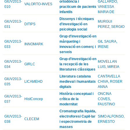
GIUV2013-
ortodòncia i
GALLARDO,
VALORTO-INVES
010
practicum de pacients
VANESSA
infantils
MARIA DE
Dissenys i tècniques
GIUV2013-
MURGUI
DITIPS
d'investigació en
031
PEREZ, SERGIO
psicologia social
Grup d'investigació en
GIUV2013-
màrqueting i
GIL SAURA,
INNOMARK
033
innovació en comerç i
IRENE
serveis
Grup d'investigació en
GIUV2013-
MOVELLAN
GIRLC
la recepció de les
034
LUIS, MIREIA
literatures clàssiques
Literatura catalana
CANTAVELLA
GIUV2013-
LICAMEHD
medieval i humanitats
CHIVA, ROSER
035
digitals
ANNA
Història conceptual i
ONCINA
GIUV2013-
HistConcep
crítica de la
COVES,
037
modernitat
FAUSTINO
Cromatografia liquida,
GIUV2013-
electroforesi Capil·lar
SIMO ALFONSO,
CLECEM
038
i espectrometria de
ERNESTO
masses