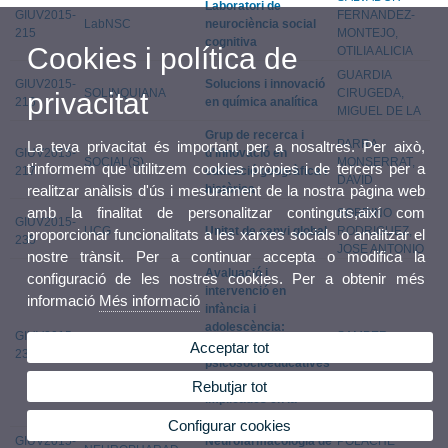
Laboratori de
GIUV2015-
FERNANDEZ-
LabNSC
neurociència social
215
MONTEJO,
cognitiva
Cookies i política de
OTILIA ALICIA
GUARDIA
GIUV2015-
Solucions i innovació
SOLINQUIANA
CIRUGEDA,
privacitat
216
en química analítica
MIGUEL DE LA
Grup de recerca i
PARRA
La teva privacitat és important per a nosaltres. Per això,
GIUV2015-
d'innovació en
SOCIAL(S)
MONSERRAT,
t'informem que utilitzem cookies pròpies i de tercers per a
217
educació geogràfica i
DAVID
històrica
realitzar anàlisis d'ús i mesurament de la nostra pàgina web
amb la finalitat de personalitzar continguts,així com
SOBRINO
GIUV2015-
UCG
Unitat de canvi global
RODRIGUEZ,
proporcionar funcionalitats a les xarxes socials o analitzar el
235
JOSE ANTONIO
nostre trànsit. Per a continuar accepta o modifica la
Avaluació i
configuració de les nostres cookies. Per a obtenir més
intervenció en
informació
Més informació
infància i
adolescència:
GIUV2015-
SAMPER
EVAIN
Variables
Acceptar tot
236
GARCIA, PAULA
psicosocioeducatives
i emocionals
Rebutjar tot
implicades en la
conducta prosocial
Configurar cookies
GIUV2015-
Neurofarmacologia de
POLACHE