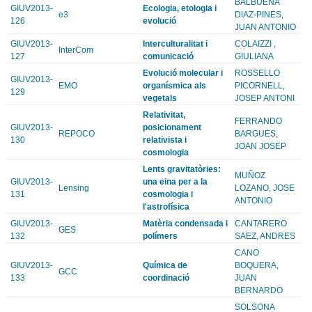
BALBUENA
GIUV2013-
Ecologia, etologia i
e3
DIAZ-PINES,
126
evolució
JUAN ANTONIO
GIUV2013-
Interculturalitat i
COLAIZZI ,
InterCom
127
comunicació
GIULIANA
Evolució molecular i
ROSSELLO
GIUV2013-
EMO
organísmica als
PICORNELL,
129
vegetals
JOSEP ANTONI
Relativitat,
FERRANDO
GIUV2013-
posicionament
REPOCO
BARGUES,
130
relativista i
JOAN JOSEP
cosmologia
Lents gravitatòries:
MUÑOZ
GIUV2013-
una eina per a la
Lensing
LOZANO, JOSE
131
cosmologia i
ANTONIO
l'astrofísica
GIUV2013-
Matèria condensada i
CANTARERO
GES
132
polímers
SAEZ, ANDRES
CANO
GIUV2013-
Química de
BOQUERA,
GCC
133
coordinació
JUAN
BERNARDO
SOLSONA