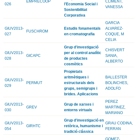
EMPRECOOP
CLIMENT,
026
l'Economia Social i
VANESSA
Sostenibilitat
Corporativa
GARCIA
GIUV2013-
Estudis fonamentals
ALVAREZ-
FUSCHROM
027
en cromatografia
COQUE, M
CELIA
Grup d'investigació
CHISVERT
GIUV2013-
per al control analític
GICAPC
SANIA,
028
de productes
ALBERTO
cosmètics
Propietats
aritmètiques i
BALLESTER
GIUV2013-
PERMUT
estructurals dels
BOLINCHES,
029
grups, semigrups i
ADOLFO
brides. Aplicacions
PEREZ
GIUV2013-
Grup de xarxes i
GREV
MARTINEZ,
030
entorns virtuals
MARIANO
Grup d'investigació en
GIUV2013-
GRAU CODINA,
GIRHTC
retòrica, humanisme i
054
FERRAN
tradició clàssica
GOMEZ-