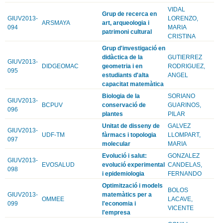
VIDAL
Grup de recerca en
GIUV2013-
LORENZO,
ARSMAYA
art, arqueologia i
094
MARIA
patrimoni cultural
CRISTINA
Grup d'investigació en
didàctica de la
GUTIERREZ
GIUV2013-
DIDGEOMAC
geometria i en
RODRIGUEZ,
095
estudiants d'alta
ANGEL
capacitat matemàtica
Biologia de la
SORIANO
GIUV2013-
BCPUV
conservació de
GUARINOS,
096
plantes
PILAR
Unitat de disseny de
GALVEZ
GIUV2013-
UDF-TM
fàrmacs i topologia
LLOMPART,
097
molecular
MARIA
Evolució i salut:
GONZALEZ
GIUV2013-
EVOSALUD
evolució experimental
CANDELAS,
098
i epidemiologia
FERNANDO
Optimització i models
BOLOS
GIUV2013-
matemàtics per a
OMMEE
LACAVE,
099
l'economia i
VICENTE
l'empresa