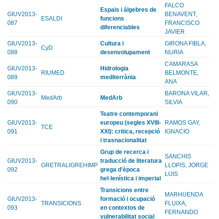
FALCO
Espais i álgebres de
GIUV2013-
BENAVENT,
ESALDI
funcions
087
FRANCISCO
diferenciables
JAVIER
GIUV2013-
Cultura i
GIRONA FIBLA,
CyD
088
desenvolupament
NURIA
CAMARASA
GIUV2013-
Hidrologia
RIUMED
BELMONTE,
089
mediterrània
ANA
GIUV2013-
BARONA VILAR,
MedArb
MedArb
090
SILVIA
Teatre contemporani
GIUV2013-
europeu (segles XVIII-
RAMOS GAY,
TCE
091
XXI): critica, recepció
IGNACIO
i trasnacionalitat
Grup de recerca i
SANCHIS
GIUV2013-
traducció de literatura
GRETRALIGREHIMP
LLOPIS, JORGE
092
grega d'època
LUIS
hel·lenística i imperial
Transicions entre
MARHUENDA
GIUV2013-
formació i ocupació
TRANSICIONS
FLUIXA,
093
en contextos de
FERNANDO
vulnerabilitat social