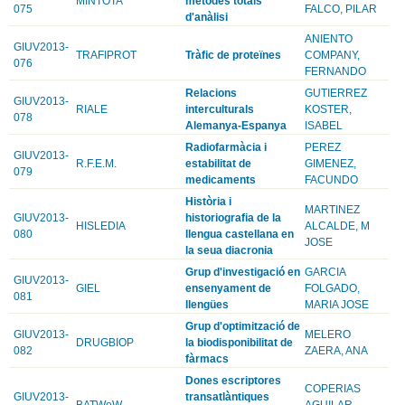
MINTOTA
mètodes totals
075
FALCO, PILAR
d'anàlisi
ANIENTO
GIUV2013-
TRAFIPROT
Tràfic de proteïnes
COMPANY,
076
FERNANDO
Relacions
GUTIERREZ
GIUV2013-
RIALE
interculturals
KOSTER,
078
Alemanya-Espanya
ISABEL
Radiofarmàcia i
PEREZ
GIUV2013-
R.F.E.M.
estabilitat de
GIMENEZ,
079
medicaments
FACUNDO
Història i
MARTINEZ
GIUV2013-
historiografia de la
HISLEDIA
ALCALDE, M
080
llengua castellana en
JOSE
la seua diacronia
Grup d'investigació en
GARCIA
GIUV2013-
GIEL
ensenyament de
FOLGADO,
081
llengües
MARIA JOSE
Grup d'optimització de
GIUV2013-
MELERO
DRUGBIOP
la biodisponibilitat de
082
ZAERA, ANA
fàrmacs
Dones escriptores
COPERIAS
GIUV2013-
transatlàntiques
BATWoW
AGUILAR,