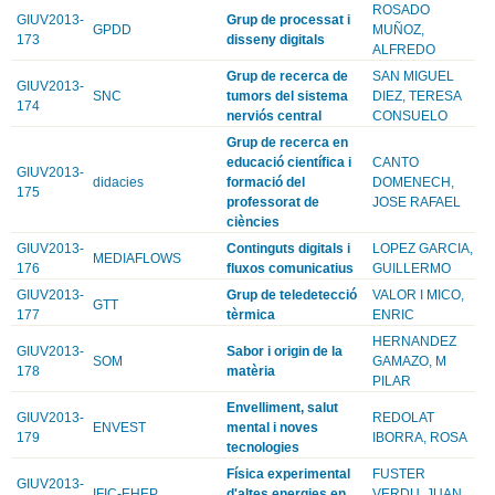
ROSADO
GIUV2013-
Grup de processat i
GPDD
MUÑOZ,
173
disseny digitals
ALFREDO
Grup de recerca de
SAN MIGUEL
GIUV2013-
SNC
tumors del sistema
DIEZ, TERESA
174
nerviós central
CONSUELO
Grup de recerca en
educació científica i
CANTO
GIUV2013-
didacies
formació del
DOMENECH,
175
professorat de
JOSE RAFAEL
ciències
GIUV2013-
Continguts digitals i
LOPEZ GARCIA,
MEDIAFLOWS
176
fluxos comunicatius
GUILLERMO
GIUV2013-
Grup de teledetecció
VALOR I MICO,
GTT
177
tèrmica
ENRIC
HERNANDEZ
GIUV2013-
Sabor i origin de la
SOM
GAMAZO, M
178
matèria
PILAR
Envelliment, salut
GIUV2013-
REDOLAT
ENVEST
mental i noves
179
IBORRA, ROSA
tecnologies
Física experimental
FUSTER
GIUV2013-
IFIC-EHEP
d'altes energies en
VERDU, JUAN