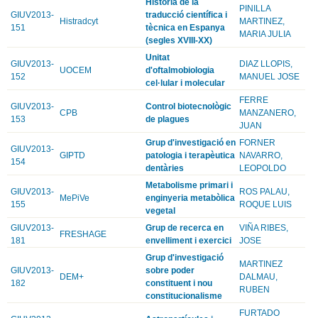
Història de la
PINILLA
GIUV2013-
traducció científica i
Histradcyt
MARTINEZ,
151
tècnica en Espanya
MARIA JULIA
(segles XVIII-XX)
Unitat
GIUV2013-
DIAZ LLOPIS,
UOCEM
d'oftalmobiologia
152
MANUEL JOSE
cel·lular i molecular
FERRE
GIUV2013-
Control biotecnològic
CPB
MANZANERO,
153
de plagues
JUAN
Grup d'investigació en
FORNER
GIUV2013-
GIPTD
patologia i terapèutica
NAVARRO,
154
dentàries
LEOPOLDO
Metabolisme primari i
GIUV2013-
ROS PALAU,
MePiVe
enginyeria metabòlica
155
ROQUE LUIS
vegetal
GIUV2013-
Grup de recerca en
VIÑA RIBES,
FRESHAGE
181
envelliment i exercici
JOSE
Grup d'investigació
MARTINEZ
GIUV2013-
sobre poder
DEM+
DALMAU,
182
constituent i nou
RUBEN
constitucionalisme
FURTADO