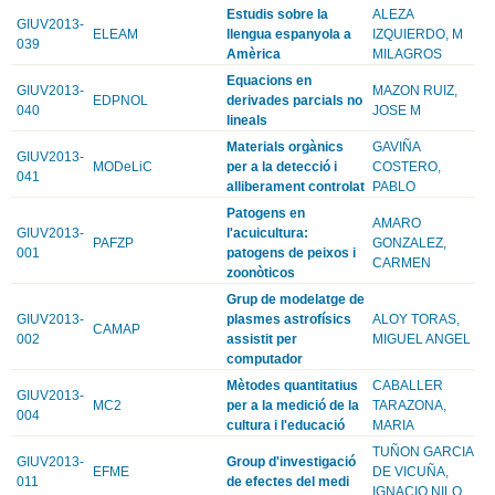
Estudis sobre la
ALEZA
GIUV2013-
ELEAM
llengua espanyola a
IZQUIERDO, M
039
Amèrica
MILAGROS
Equacions en
GIUV2013-
MAZON RUIZ,
EDPNOL
derivades parcials no
040
JOSE M
lineals
Materials orgànics
GAVIÑA
GIUV2013-
MODeLiC
per a la detecció i
COSTERO,
041
alliberament controlat
PABLO
Patogens en
AMARO
GIUV2013-
l'acuicultura:
PAFZP
GONZALEZ,
001
patogens de peixos i
CARMEN
zoonòticos
Grup de modelatge de
GIUV2013-
plasmes astrofísics
ALOY TORAS,
CAMAP
002
assistit per
MIGUEL ANGEL
computador
Mètodes quantitatius
CABALLER
GIUV2013-
MC2
per a la medició de la
TARAZONA,
004
cultura i l'educació
MARIA
TUÑON GARCIA
GIUV2013-
Group d'investigació
EFME
DE VICUÑA,
011
de efectes del medi
IGNACIO NILO