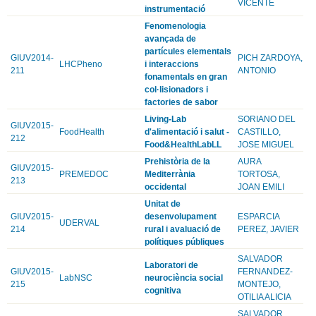
VICENTE
instrumentació
Fenomenologia
avançada de
partícules elementals
GIUV2014-
PICH ZARDOYA,
LHCPheno
i interaccions
211
ANTONIO
fonamentals en gran
col·lisionadors i
factories de sabor
Living-Lab
SORIANO DEL
GIUV2015-
FoodHealth
d'alimentació i salut -
CASTILLO,
212
Food&HealthLabLL
JOSE MIGUEL
Prehistòria de la
AURA
GIUV2015-
PREMEDOC
Mediterrània
TORTOSA,
213
occidental
JOAN EMILI
Unitat de
GIUV2015-
desenvolupament
ESPARCIA
UDERVAL
214
rural i avaluació de
PEREZ, JAVIER
polítiques públiques
SALVADOR
Laboratori de
GIUV2015-
FERNANDEZ-
LabNSC
neurociència social
215
MONTEJO,
cognitiva
OTILIA ALICIA
SALVADOR