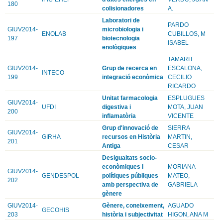
180
colisionadores
A.
Laboratori de
PARDO
GIUV2014-
microbiologia i
ENOLAB
CUBILLOS, M
197
biotecnologia
ISABEL
enològiques
TAMARIT
GIUV2014-
Grup de recerca en
ESCALONA,
INTECO
199
integració econòmica
CECILIO
RICARDO
Unitat farmacologia
ESPLUGUES
GIUV2014-
UFDI
digestiva i
MOTA, JUAN
200
inflamatòria
VICENTE
Grup d'innovació de
SIERRA
GIUV2014-
GIRHA
recursos en Història
MARTIN,
201
Antiga
CESAR
Desigualtats socio-
econòmiques i
MORIANA
GIUV2014-
GENDESPOL
polítiques públiques
MATEO,
202
amb perspectiva de
GABRIELA
gènere
GIUV2014-
Gènere, coneixement,
AGUADO
GECOHIS
203
història i subjectivitat
HIGON, ANA M