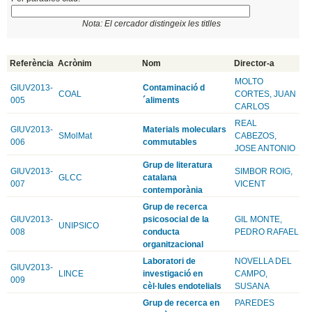
Nota: El cercador distingeix les titlles
Referència
Acrònim
Nom
Director-a
MOLTO
GIUV2013-
Contaminació d
COAL
CORTES, JUAN
005
´aliments
CARLOS
REAL
GIUV2013-
Materials moleculars
SMolMat
CABEZOS,
006
commutables
JOSE ANTONIO
Grup de literatura
GIUV2013-
SIMBOR ROIG,
GLCC
catalana
007
VICENT
contemporània
Grup de recerca
GIUV2013-
psicosocial de la
GIL MONTE,
UNIPSICO
008
conducta
PEDRO RAFAEL
organitzacional
Laboratori de
NOVELLA DEL
GIUV2013-
LINCE
investigació en
CAMPO,
009
cèl·lules endotelials
SUSANA
Grup de recerca en
PAREDES