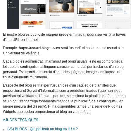
El nostre blog és públic de manera predeterminada i podrà ser visitat a través
d'una URL en Internet.
Exemple:
https://usuari.blogs.uv.es
sent “usuari” el nostre nom d'usuari a la
Universitat de València.
Cada blog és administrat i mantingut pel propi usuari i este es compromet al
fet que els continguts mai tinguen caràcter comercial per tractar-se d'un blog
personal. Es permet la inserció d'entrades, pàgines, imatges, enllaços i tot
tipus d'elements multimèdia.
L'aspecte del blog és triat per l'usuari des d'un catàleg de plantilles que
proporciona el Servei d’Informàtica com a predeterminades i que han sigut
prèviament validades. L'usuari, per tant, selecciona la plantilla preferida per al
seu blog i s'encarrega fonamentalment de la publicació dels continguts (i en
menor mesura del disseny). Hi ha disponibles també una sèrie de Plugins i
Widgets que poden proporcionar al blog un valor afegit.
AJUDES TÈCNIQUES.
(VA) BLOGS - Qui pot tenir un blog en l'U.V.?