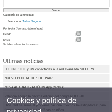
Categoría de la novedad:
Seleccionar
Todos
Ninguno
Por fecha (formato: dd/mm/aaaa)
Desde
hasta
Se deben rellenar los dos campos
Últimas noticias
LHCONE: IFIC y UV conectadas a la red avanzada del CERN
NUEVO PORTAL DE SOFTWARE
NOVA ACTUALITZACIÓ UV App (Mòbils)
Valencia acogió la décima edición del congreso ICE-10
Cookies y política de
UV-Tirant se suma al programa nacional "Somos Investigadoras" para
privacidad
fomentar vocaciones científicas en niñas