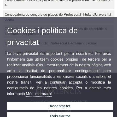
Convocatòria concursos per a la provisió de professorat. Temporals 3 i
4
Convocatòria de concurs de places de Professorat Titular d'Universitat
oberta
Cookies i política de
Oberta la convocatòria de concurs d'accés a places de catedràtic o
catedràtica per promoció interna
privacitat
Convocatòria Concurs Públic Professorat Permanent Laboral
Convocatòria 212. Catedràtics i catedràtiques d'Universitat. Torn lliure
La teva privacitat és important per a nosaltres. Per això,
t'informem que utilitzem cookies pròpies i de tercers per a
realitzar anàlisis d'ús i mesurament de la nostra pàgina web
amb la finalitat de personalitzar continguts,així com
proporcionar funcionalitats a les xarxes socials o analitzar el
nostre trànsit. Per a continuar accepta o modifica la
configuració de les nostres cookies. Per a obtenir més
informació
Més informació
Secció Sindical de FeSP-UGT
Acceptar tot
Rebutjar tot