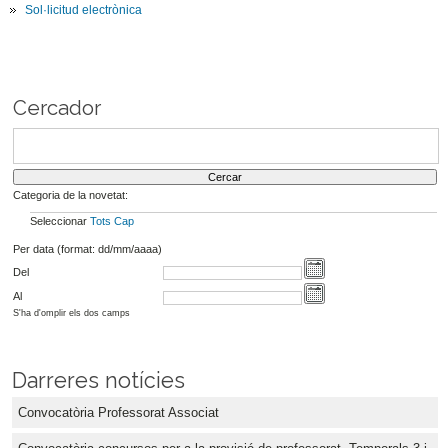
Sol·licitud electrònica
Cercador
Categoria de la novetat:
Seleccionar
Tots
Cap
Per data (format: dd/mm/aaaa)
Del
Al
S'ha d'omplir els dos camps
Darreres notícies
Convocatòria Professorat Associat