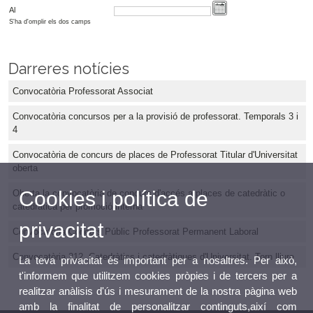
Al
S'ha d'omplir els dos camps
Darreres notícies
Convocatòria Professorat Associat
Convocatòria concursos per a la provisió de professorat. Temporals 3 i
4
Convocatòria de concurs de places de Professorat Titular d'Universitat
oberta
Cookies i política de
Oberta la convocatòria de concurs d'accés a places de catedràtic o
catedràtica per promoció interna
privacitat
Convocatòria Concurs Públic Professorat Permanent Laboral
Convocatòria 212. Catedràtics i catedràtiques d'Universitat. Torn lliure
La teva privacitat és important per a nosaltres. Per això,
t'informem que utilitzem cookies pròpies i de tercers per a
realitzar anàlisis d'ús i mesurament de la nostra pàgina web
amb la finalitat de personalitzar continguts,així com