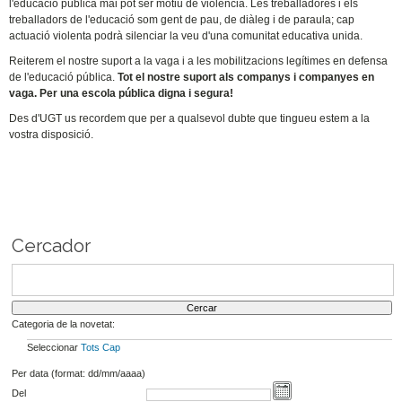
l'educació pública mai pot ser motiu de violència. Les treballadores i els
treballadors de l'educació som gent de pau, de diàleg i de paraula; cap
actuació violenta podrà silenciar la veu d'una comunitat educativa unida.
Reiterem el nostre suport a la vaga i a les mobilitzacions legítimes en defensa
de l'educació pública.
Tot el nostre suport als companys i companyes en
vaga. Per una escola pública digna i segura!
Des d'UGT us recordem que per a qualsevol dubte que tingueu estem a la
vostra disposició.
Cercador
Categoria de la novetat:
Seleccionar
Tots
Cap
Per data (format: dd/mm/aaaa)
Del