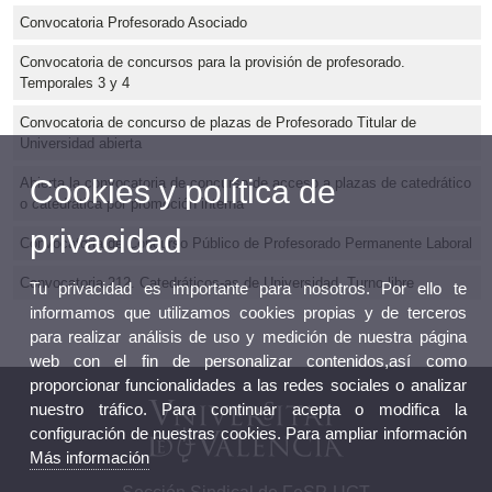
Convocatoria Profesorado Asociado
Convocatoria de concursos para la provisión de profesorado.
Temporales 3 y 4
Convocatoria de concurso de plazas de Profesorado Titular de
Universidad abierta
Cookies y política de
Abierta la convocatoria de concurso de acceso a plazas de catedrático
o catedrática por promoción interna
privacidad
Convocatoria de Concurso Público de Profesorado Permanente Laboral
Convocatoria 212. Catedráticos-as de Universidad. Turno libre
Tu privacidad es importante para nosotros. Por ello te
informamos que utilizamos cookies propias y de terceros
para realizar análisis de uso y medición de nuestra página
web con el fin de personalizar contenidos,así como
proporcionar funcionalidades a las redes sociales o analizar
nuestro tráfico. Para continuar acepta o modifica la
configuración de nuestras cookies. Para ampliar información
Más información