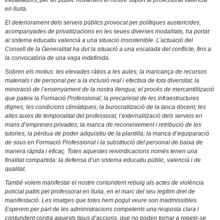
treballadors, per fer públic novament el nostre suport al professorat valencià
en lluita.
El deteriorament dels serveis públics provocat per polítiques austericides,
acompanyades de privatitzacions en les seues diverses modalitats, ha portat
al sistema educatiu valencià a una situació insostenible. L’actuació del
Consell de la Generalitat ha dut la situació a una escalada del conflicte, fins a
la convocatòria de una vaga indefinida.
Sobren els motius: les elevades ràtios a les aules; la mancança de recursos
materials i de personal per a la inclusió real i efectiva de tota diversitat; la
minoració de l’ensenyament de la nostra llengua; el procés de mercantilització
que pateix la Formació Professional; la precarietat de les infraestructures
dignes; les condicions climàtiques; la burocratització de la tasca docent; les
altes taxes de temporalitat del professorat; l’externalització dels serveis en
mans d’empreses privades; la manca de reconeixement i retribució de les
tutories; la pèrdua de poder adquisitiu de la plantilla; la manca d’equiparació
de sous en Formació Professional i la substitució del personal de baixa de
manera ràpida i eficaç. Totes aquestes reivindicacions només tenen una
finalitat compartida: la defensa d’un sistema educatiu públic, valencià i de
qualitat.
També volem manifestar el nostre contundent rebuig als actes de violència
policial patits pel professorat en lluita, en el marc del seu legítim dret de
manifestació. Les imatges que totes hem pogut veure son inadmissibles.
Esperem per part de les administracions competents una resposta clara i
contundent contra aquests tipus d’accions, que no poden tornar a repetir-se.