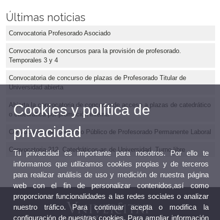
Últimas noticias
Convocatoria Profesorado Asociado
Convocatoria de concursos para la provisión de profesorado.
Temporales 3 y 4
Convocatoria de concurso de plazas de Profesorado Titular de
Universidad abierta
Abierta la convocatoria de concurso de acceso a plazas de catedrático
Cookies y política de
o catedrática por promoción interna
privacidad
Convocatoria de Concurso Público de Profesorado Permanente Laboral
Convocatoria 212. Catedráticos-as de Universidad. Turno libre
Tu privacidad es importante para nosotros. Por ello te
informamos que utilizamos cookies propias y de terceros
para realizar análisis de uso y medición de nuestra página
web con el fin de personalizar contenidos,así como
proporcionar funcionalidades a las redes sociales o analizar
nuestro tráfico. Para continuar acepta o modifica la
configuración de nuestras cookies. Para ampliar información