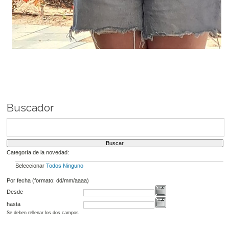
Buscador
Categoría de la novedad:
Seleccionar
Todos
Ninguno
Por fecha (formato: dd/mm/aaaa)
Desde
hasta
Se deben rellenar los dos campos